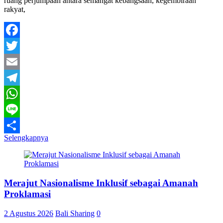
ruang perjumpaan antara semangat kebangsaan, kegembiraan
rakyat,
Facebook
Twitter
Email
Telegram
WhatsApp
Line
Selengkapnya
Share
Merajut Nasionalisme Inklusif sebagai Amanah
Proklamasi
2 Agustus 2026
Bali Sharing
0