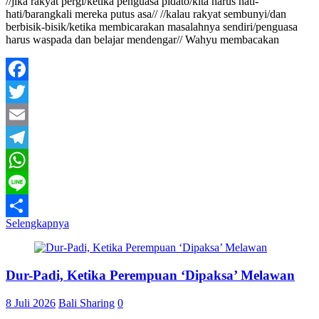
//jika rakyat pergi/ketika penguasa pidato/kita harus hati-
hati/barangkali mereka putus asa// //kalau rakyat sembunyi/dan
berbisik-bisik/ketika membicarakan masalahnya sendiri/penguasa
harus waspada dan belajar mendengar// Wahyu membacakan
Facebook
Twitter
Email
Telegram
WhatsApp
Line
Selengkapnya
Share
Dur-Padi, Ketika Perempuan ‘Dipaksa’ Melawan
8 Juli 2026
Bali Sharing
0