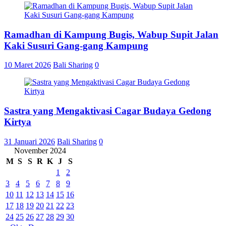
Ramadhan di Kampung Bugis, Wabup Supit Jalan
Kaki Susuri Gang-gang Kampung
10 Maret 2026
Bali Sharing
0
Sastra yang Mengaktivasi Cagar Budaya Gedong
Kirtya
31 Januari 2026
Bali Sharing
0
November 2024
M
S
S
R
K
J
S
1
2
3
4
5
6
7
8
9
10
11
12
13
14
15
16
17
18
19
20
21
22
23
24
25
26
27
28
29
30