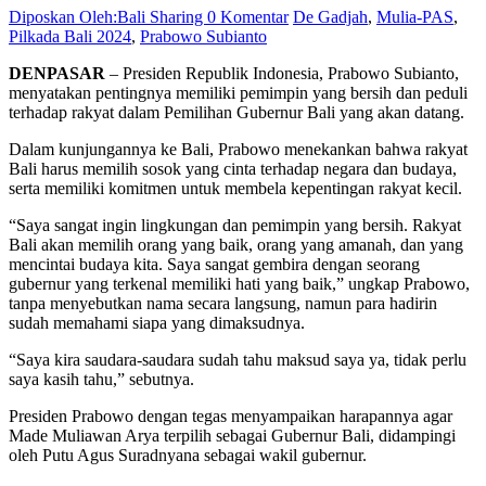
Diposkan Oleh:Bali Sharing
0 Komentar
De Gadjah
,
Mulia-PAS
,
Pilkada Bali 2024
,
Prabowo Subianto
DENPASAR
– Presiden Republik Indonesia, Prabowo Subianto,
menyatakan pentingnya memiliki pemimpin yang bersih dan peduli
terhadap rakyat dalam Pemilihan Gubernur Bali yang akan datang.
Dalam kunjungannya ke Bali, Prabowo menekankan bahwa rakyat
Bali harus memilih sosok yang cinta terhadap negara dan budaya,
serta memiliki komitmen untuk membela kepentingan rakyat kecil.
“Saya sangat ingin lingkungan dan pemimpin yang bersih. Rakyat
Bali akan memilih orang yang baik, orang yang amanah, dan yang
mencintai budaya kita. Saya sangat gembira dengan seorang
gubernur yang terkenal memiliki hati yang baik,” ungkap Prabowo,
tanpa menyebutkan nama secara langsung, namun para hadirin
sudah memahami siapa yang dimaksudnya.
“Saya kira saudara-saudara sudah tahu maksud saya ya, tidak perlu
saya kasih tahu,” sebutnya.
Presiden Prabowo dengan tegas menyampaikan harapannya agar
Made Muliawan Arya terpilih sebagai Gubernur Bali, didampingi
oleh Putu Agus Suradnyana sebagai wakil gubernur.