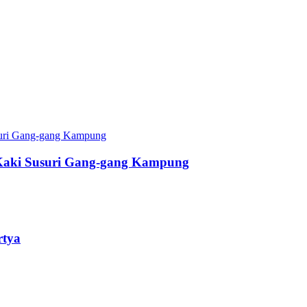
Kaki Susuri Gang-gang Kampung
rtya