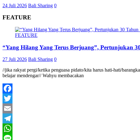
24 Juli 2026
Bali Sharing
0
FEATURE
FEATURE
“Yang Hilang Yang Terus Berjuang”, Pertunjukan 30
27 Juli 2026
Bali Sharing
0
//jika rakyat pergi/ketika penguasa pidato/kita harus hati-hati/baran
belajar mendengar// Wahyu membacakan
Facebook
Twitter
Email
Telegram
WhatsApp