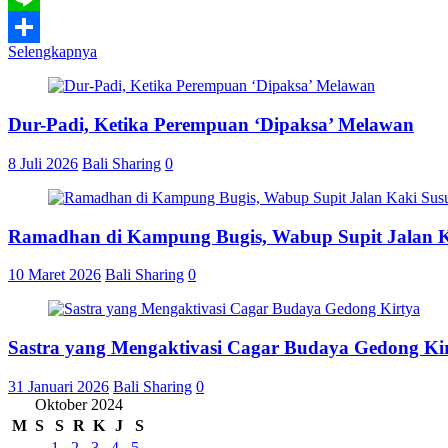
Line
Selengkapnya
Share
Dur-Padi, Ketika Perempuan ‘Dipaksa’ Melawan
8 Juli 2026
Bali Sharing
0
Ramadhan di Kampung Bugis, Wabup Supit Jalan 
10 Maret 2026
Bali Sharing
0
Sastra yang Mengaktivasi Cagar Budaya Gedong Ki
31 Januari 2026
Bali Sharing
0
Oktober 2024
M
S
S
R
K
J
S
1
2
3
4
5