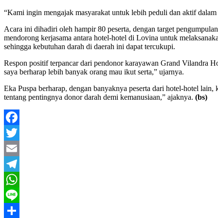
“Kami ingin mengajak masyarakat untuk lebih peduli dan aktif dalam k
Acara ini dihadiri oleh hampir 80 peserta, dengan target pengumpu
mendorong kerjasama antara hotel-hotel di Lovina untuk melaksanaka
sehingga kebutuhan darah di daerah ini dapat tercukupi.
Respon positif terpancar dari pendonor karayawan Grand Vilandra Hot
saya berharap lebih banyak orang mau ikut serta,” ujarnya.
Eka Puspa berharap, dengan banyaknya peserta dari hotel-hotel lai
tentang pentingnya donor darah demi kemanusiaan,” ajaknya.
(bs)
Facebook
Twitter
Email
Telegram
WhatsApp
Line