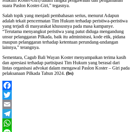
Hukum Koster-Giri) dalam rangka pengawalan dan pengamanan
suara Paslon Koster-Giri,” tegasnya.
Salah topik yang menjadi pembahasan serius, menurut Adapun
adalah tekait pencermatan Tim Hukum terhadap peristiwa-peristiwa
yang terjadi di masyarakat khususnya pada masa kampanye.
“Terutama menyangkut peristiwa yang patut diduga mengandung
unsur pelanggaran Pilkada, baik itu administrasi, kode etik, pidana
maupun pelanggaran terhadap ketentuan perundang-undangan
lainnya,” terangnya.
Sementara, Cagub Bali Wayan Koster menyampaikan terima kasih
dan apresiasi terhadap partisipasi Tim Hukum yang berasal dari
lintas organisasi advokat dalam mengawal Paslon Koster – Giri pada
pelaksanaan Pilkada Tahun 2024.
(bs)
Facebook
Twitter
Email
Telegram