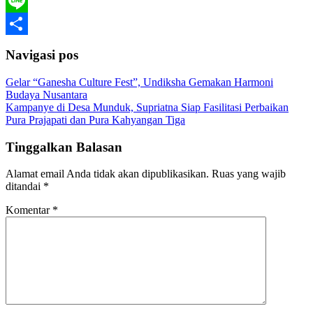
WhatsApp
Line
Share
Navigasi pos
Gelar “Ganesha Culture Fest”, Undiksha Gemakan Harmoni
Budaya Nusantara
Kampanye di Desa Munduk, Supriatna Siap Fasilitasi Perbaikan
Pura Prajapati dan Pura Kahyangan Tiga
Tinggalkan Balasan
Alamat email Anda tidak akan dipublikasikan.
Ruas yang wajib
ditandai
*
Komentar
*