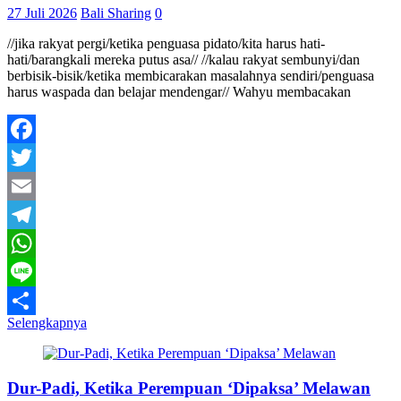
27 Juli 2026
Bali Sharing
0
//jika rakyat pergi/ketika penguasa pidato/kita harus hati-
hati/barangkali mereka putus asa// //kalau rakyat sembunyi/dan
berbisik-bisik/ketika membicarakan masalahnya sendiri/penguasa
harus waspada dan belajar mendengar// Wahyu membacakan
Facebook
Twitter
Email
Telegram
WhatsApp
Line
Selengkapnya
Share
Dur-Padi, Ketika Perempuan ‘Dipaksa’ Melawan