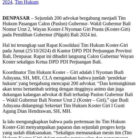
2024
,
Tim Hukum
DENPASAR
– Sejumlah 200 advokat bergabung menjadi Tim
Hukum Pasangan Calon (Paslon) Gubernur- Wakil Gubernur Bali
Nomur Urut 2, Wayan Koster-I Nyoman Giri Prasta (Koster-Giri)
pada Pemilihan Gubernur (Pilgub) Bali 2024 ini.
Hal ini terungkap saat Rapat Kosolidasi Tim Hukum Koster-Giri
pada Jumat (25/10/2024) di Kantor DPD PDI Perjuangan Provinsi
Bali, Denpasar. Rapat ini dihadiri langsung Calon Gubernur Wayan
Koster sekaligus Ketua DPD PDI Perjuangan Bali.
Koordinator Tim Hukum Koster – Giri adalah I Nyoman Budi
Adnyana, SH, MH, CLA mengatakan bahwa jumlah ‘pendekar
hukum’ yang bergabung mencapai 200 advokat. “Dan kemungkinan
akan terus bertambah seiring dengan tingginya animo dan juga
dukungan kalangan advokat di Bali terhadap Paslon Gubernur Bali
– Wakil Gubernur Bali Nomor Urut 2 (Koster – Giri),” ujar Budi
Adnyana didampingi Sekretari Tim Hukum Koster Giri I Gusti
Agung Dian Hendrawan, SH, MH.
Ia lalu mengungkapkan bahwa pada pertemuan itu Tim Hukum
Koster-Giri menyampaikan paparan dan sejumlah progres kerja
yang sudah dilaksanakan. “Sekaligus memanaskan mesin tim (Tim