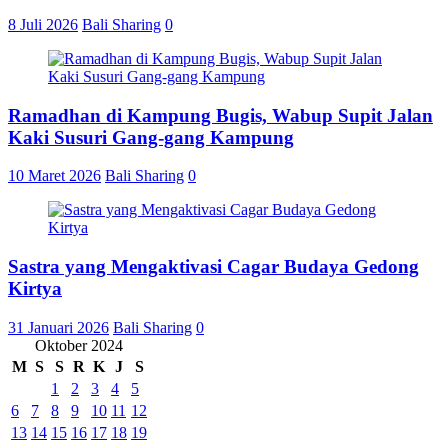
8 Juli 2026
Bali Sharing
0
Ramadhan di Kampung Bugis, Wabup Supit Jalan
Kaki Susuri Gang-gang Kampung
10 Maret 2026
Bali Sharing
0
Sastra yang Mengaktivasi Cagar Budaya Gedong
Kirtya
31 Januari 2026
Bali Sharing
0
Oktober 2024
M
S
S
R
K
J
S
1
2
3
4
5
6
7
8
9
10
11
12
13
14
15
16
17
18
19