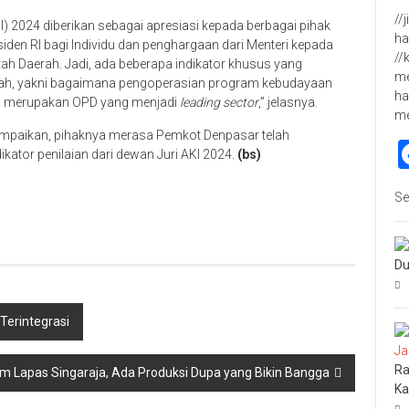
//
 2024 diberikan sebagai apresiasi kepada berbagai pihak
ha
siden RI bagi Individu dan penghargaan dari Menteri kepada
//
ntah Daerah. Jadi, ada beberapa indikator khusus yang
me
aerah, yakni bagaimana pengoperasian program kebudayaan
ha
a merupakan OPD yang menjadi
leading sector
,” jelasnya.
m
ampaikan, pihaknya merasa Pemkot Denpasar telah
ator penilaian dari dewan Juri AKI 2024.
(bs)
p
re
Se
Du
Terintegrasi
Ra
am Lapas Singaraja, Ada Produksi Dupa yang Bikin Bangga
Ka