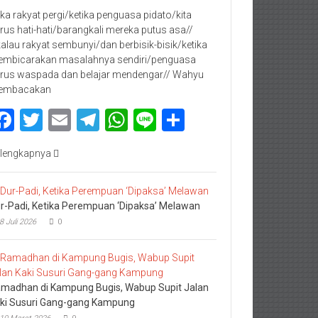
jika rakyat pergi/ketika penguasa pidato/kita
rus hati-hati/barangkali mereka putus asa//
kalau rakyat sembunyi/dan berbisik-bisik/ketika
mbicarakan masalahnya sendiri/penguasa
rus waspada dan belajar mendengar// Wahyu
embacakan
Facebook
Twitter
Email
Telegram
WhatsApp
Line
Share
lengkapnya
r-Padi, Ketika Perempuan ‘Dipaksa’ Melawan
8 Juli 2026
0
madhan di Kampung Bugis, Wabup Supit Jalan
ki Susuri Gang-gang Kampung