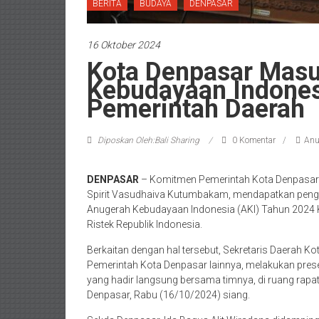
BERITA
BUDAYA
DENPASAR
16 Oktober 2024
Kota Denpasar Masu
Kebudayaan Indones
Pemerintah Daerah
Diposkan Oleh:Bali Sharing
0 Komentar
Anu
DENPASAR
– Komitmen Pemerintah Kota Denpasar 
Spirit Vasudhaiva Kutumbakam, mendapatkan penga
Anugerah Kebudayaan Indonesia (AKI) Tahun 2024 
Ristek Republik Indonesia.
Berkaitan dengan hal tersebut, Sekretaris Daerah Ko
Pemerintah Kota Denpasar lainnya, melakukan pres
yang hadir langsung bersama timnya, di ruang ra
Denpasar, Rabu (16/10/2024) siang.