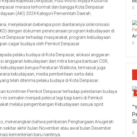
gi Kepala Bapedda Denpasar, Putu Wisnu Wijaya Kusuma
MU
npasar merasa terhormat dan bangga Kota Denpasar
dayaan (AKI) 2024 Kategori Pemerintah Daerah.
na, menjelaskan beberapa poin diantaranya sinkronisasi
PKD) dengan dokumen perencanaan program kebudayaan di
An
kot Denpasar terhadap masyarakat, program kebudayaan
tapan cagar budaya oleh Pemkot Denpasar.
i kepada pelaku budaya di Kota Denpasar, alokasi anggaran
asi anggaran kebudayaan dari mitra berupa bantuan CSR,
kebudayaan berupa Peraturan Walikota, termasuk juga
arana kebudayaan, media pemberitaan serta data
ng telah diterima pelaku budaya di Kota Denpasar.
askan komitmen Pemkot Denpasar terhadap pelestarian budaya
ini semakin menjadi pelecut lagi bagi kami di Pemkot
kat melalui pengembangan Kebudayaan sesuai spirit
“
P
S
sono, menerangkan bahwa pemberian Penghargaan Anugerah
n sekitar akhir bulan November atau awal bulan Desember
asi kementerian baru nantinya.