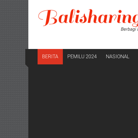
Lompat
ke
konten
BERITA
PEMILU 2024
NASIONAL