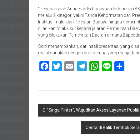
“Penghargaan Anugerah Kebudayaan Indonesia (AKI)
melalui 2 kategori yakni Tanda Kehormatan dari Pre
Institusi mulai dari Pelestari Budaya hingga Pemeri
dijadikan tolak ukur kepada jajaran Pemerintah D
yang dilakukan Pemerintah Daerah dimana Bapedd
Soni menambahkan, dari hasil presentasi yang dis
melaksanakan dengan baik semua yang menjadi indik
Facebook
Twitter
Email
Telegram
WhatsAp
Line
Sha
Navigasi
“Singa Pinter”, Wujudkan Akses Layanan Publik 
pos
Cerita di Balik Tembok Ser