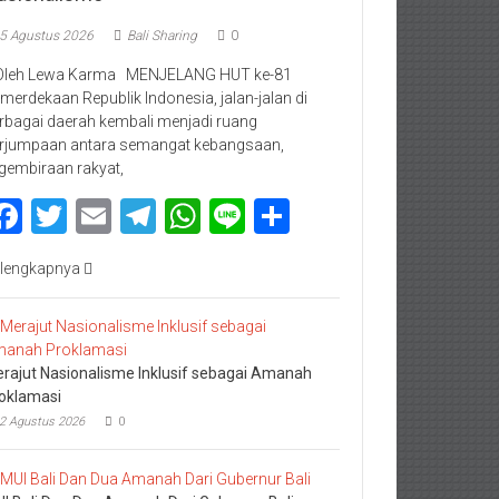
5 Agustus 2026
Bali Sharing
0
Oleh Lewa Karma MENJELANG HUT ke-81
merdekaan Republik Indonesia, jalan-jalan di
rbagai daerah kembali menjadi ruang
rjumpaan antara semangat kebangsaan,
gembiraan rakyat,
Facebook
Twitter
Email
Telegram
WhatsApp
Line
Share
lengkapnya
rajut Nasionalisme Inklusif sebagai Amanah
oklamasi
2 Agustus 2026
0