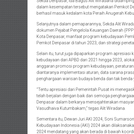
Sekda Denpasar, Ida Bagus Alit Wiradana didampin
dalam kesempatan tersebut mengatakan Pemkot De
berhasil masuk kedalam kota Peraih Anugerah Kebu
Selanjutnya dalam pemaparannya, Sekda Alit Wirada
dokumen Pejabat Pengelola Keuangan Daerah (PP
Kota Denpasar, manfaat program kebudayaan Pem
Pemkot Denpasar di tahun 2023, dan strategi pene
Selain itu, turut juga dipaparkan program apresias
kebudayaan dari APBD dari 2021 hingga 2023, alok
anggaran promosi program kebudayaan, peraturan 
diantaranya implementasi aturan, data sarana pras
penghargaan warisan budaya benda dan tak benda ya
“Tentu apresiasi dari Pemerintah Pusat ini meneg
telah berjalan dengan baik dan semoga penghargaan 
Denpasar dalam berkarya mensejahterakan masyara
Vasudhaiva Kutumbakam,” tegas Alit Wiradana.
Sementara itu, Dewan Juri AKI 2024, Soni Sumar
Kebudayaan Indonesia (AKI) 2024 akan dilaksanaka
2024 mendatang yang akan berada di bawah koordin