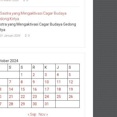
10 Maret 2026
0
stra yang Mengaktivasi Cagar Budaya Gedong
rtya
31 Januari 2026
0
tober 2024
M
S
S
R
K
J
S
1
2
3
4
5
7
8
9
10
11
12
3
14
15
16
17
18
19
0
21
22
23
24
25
26
7
28
29
30
31
« Sep
Nov »