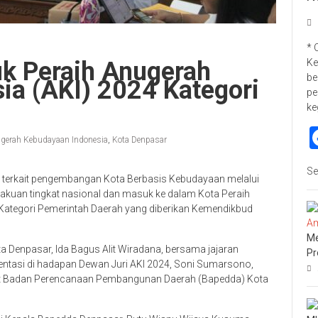
* 
k Peraih Anugerah
Ke
be
ia (AKI) 2024 Kategori
pe
ke
gerah Kebudayaan Indonesia
,
Kota Denpasar
Se
terkait pengembangan Kota Berbasis Kebudayaan melalui
kuan tingkat nasional dan masuk ke dalam Kota Peraih
Kategori Pemerintah Daerah yang diberikan Kemendikbud
Me
ta Denpasar, Ida Bagus Alit Wiradana, bersama jajaran
Pr
entasi di hadapan Dewan Juri AKI 2024, Soni Sumarsono,
pat Badan Perencanaan Pembangunan Daerah (Bapedda) Kota