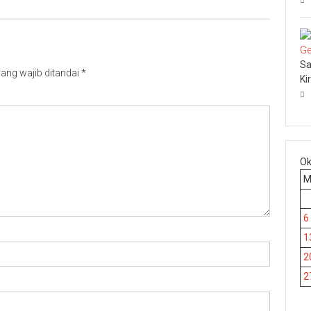
Sa
ang wajib ditandai
*
Ki
Ok
6
1
2
2