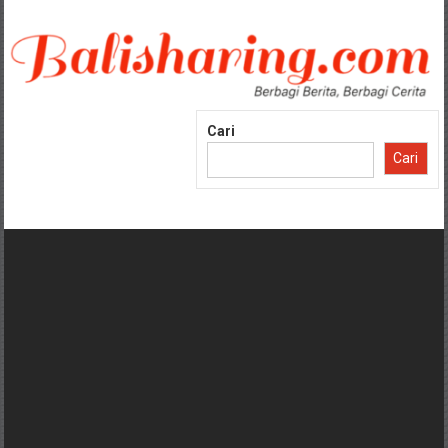
Lompat
ke
konten
Cari
Cari