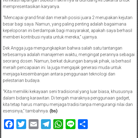
mempresentasikan karyanya.
“Mencapai grand final dan meraih posisi juara 2 merupakan kejutan
besar bagi saya. Namun, yang paling penting adalah bagaimana
kepeloporan ini berdampak bagi masyarakat, apakah saya berhasil
memberi kontribusi nyata untuk mereka,” ujarnya.
Dek Angga juga mengungkapkan bahwa salah satu tantangan
terbesarnya adalah manajemen waktu, mengingat perannya sebagai
seorang dosen. Namun, berkat dukungan banyak pihak, ia berhasil
meraih pencapaian ini. Ia juga mengajak generasi muda untuk
menjaga keseimbangan antara penggunaan teknologi dan
pelestarian budaya.
“Kita memiliki kekayaan seni tradisional yang luar biasa, khususnya
dalam bidang karawitan. Di tengah maraknya penggunaan gadget,
kita tetap harus mampu menjaga tradisi tanpa mengurangi nilai dan
esensinya,” tambahnya.
(bs)
Facebook
Twitter
Email
Telegram
WhatsApp
Line
Share