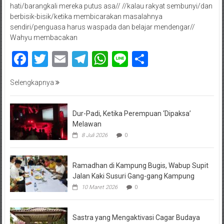
hati/barangkali mereka putus asa// //kalau rakyat sembunyi/dan
berbisik-bisik/ketika membicarakan masalahnya
sendiri/penguasa harus waspada dan belajar mendengar//
Wahyu membacakan
Facebook
Twitter
Email
Telegram
WhatsApp
Line
Share
Selengkapnya
Dur-Padi, Ketika Perempuan ‘Dipaksa’
Melawan
8 Juli 2026
0
Ramadhan di Kampung Bugis, Wabup Supit
Jalan Kaki Susuri Gang-gang Kampung
10 Maret 2026
0
Sastra yang Mengaktivasi Cagar Budaya