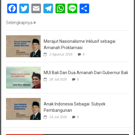
Facebook
Twitter
Email
Telegram
WhatsApp
Line
Share
Selengkapnya
Merajut Nasionalisme Inklusif sebagai
Amanah Proklamasi
2 Agustus 2026
0
MUI Bali Dan Dua Amanah Dari Gubernur Bali
28 Juli 2026
0
Anak Indonesia Sebagai Subyek
Pembangunan
24 Juli 2026
0