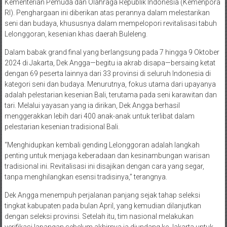
Kementerian Pemuda dan Olahraga Republik Indonesia (Kemenpora
RI). Penghargaan ini diberikan atas perannya dalam melestarikan
seni dan budaya, khususnya dalam mempelopori revitalisasi tabuh
Lelonggoran, kesenian khas daerah Buleleng.
Dalam babak grand final yang berlangsung pada 7 hingga 9 Oktober
2024 di Jakarta, Dek Angga—begitu ia akrab disapa—bersaing ketat
dengan 69 peserta lainnya dari 33 provinsi di seluruh Indonesia di
kategori seni dan budaya. Menurutnya, fokus utama dari upayanya
adalah pelestarian kesenian Bali, terutama pada seni karawitan dan
tari. Melalui yayasan yang ia dirikan, Dek Angga berhasil
menggerakkan lebih dari 400 anak-anak untuk terlibat dalam
pelestarian kesenian tradisional Bali.
“Menghidupkan kembali gending Lelonggoran adalah langkah
penting untuk menjaga keberadaan dan kesinambungan warisan
tradisional ini. Revitalisasi ini disajikan dengan cara yang segar,
tanpa menghilangkan esensi tradisinya,” terangnya.
Dek Angga menempuh perjalanan panjang sejak tahap seleksi
tingkat kabupaten pada bulan April, yang kemudian dilanjutkan
dengan seleksi provinsi. Setelah itu, tim nasional melakukan
verifikasi lapangan sebelum akhirnya ia diundang ke Jakarta untuk