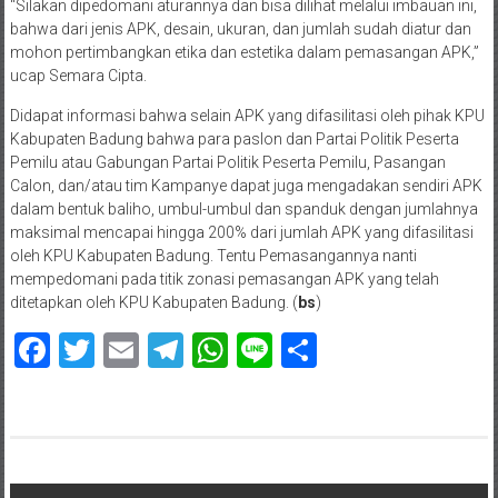
“Silakan dipedomani aturannya dan bisa dilihat melalui imbauan ini,
bahwa dari jenis APK, desain, ukuran, dan jumlah sudah diatur dan
mohon pertimbangkan etika dan estetika dalam pemasangan APK,”
ucap Semara Cipta.
Didapat informasi bahwa selain APK yang difasilitasi oleh pihak KPU
Kabupaten Badung bahwa para paslon dan Partai Politik Peserta
Pemilu atau Gabungan Partai Politik Peserta Pemilu, Pasangan
Calon, dan/atau tim Kampanye dapat juga mengadakan sendiri APK
dalam bentuk baliho, umbul-umbul dan spanduk dengan jumlahnya
maksimal mencapai hingga 200% dari jumlah APK yang difasilitasi
oleh KPU Kabupaten Badung. Tentu Pemasangannya nanti
mempedomani pada titik zonasi pemasangan APK yang telah
ditetapkan oleh KPU Kabupaten Badung. (
bs
)
Facebook
Twitter
Email
Telegram
WhatsApp
Line
Share