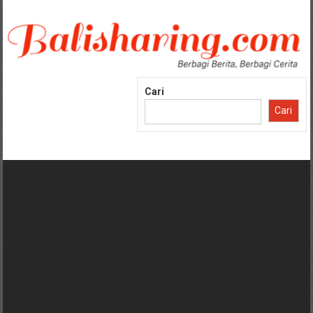
Lompat
ke
konten
Cari
Cari