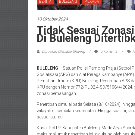
BERITA
BULELENG
PILKADA
10 Oktober 2024
Tidak Sesuai Zonas
Di Buleleng Ditertib
Diposkan Oleh:Bali Sharing
0 Komentar
A
BULELENG
– Satuan Polisi Pamong Praja (Satpol P
Sosialisasi (APS) dan Alat Peraga Kampanye (APK) y
Pemilihan Umum (KPU) Buleleng. Penurunan APS dan
KPU dengan Nomor 772/PL.02.4-SD/5108/4/2024, se
zonasi pemasangan.
Penertiban dimulai pada Selasa (8/10/2024), hingg
wilayah di sembilan kecamatan. Hingga saat ini, ra
sesuai aturan.
Kasat Pol PP Kabupaten Buleleng, Made Arya Suar
maksimal untuk penertiban ini, didukung oleh pasu