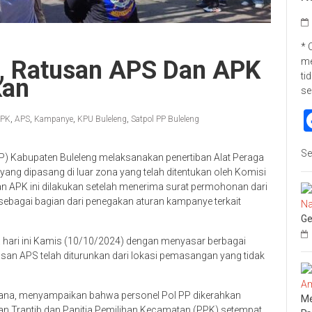
* 
i, Ratusan APS Dan APK
me
ti
kan
se
PK
,
APS
,
Kampanye
,
KPU Buleleng
,
Satpol PP Buleleng
Se
P) Kabupaten Buleleng melaksanakan penertiban Alat Peraga
ang dipasang di luar zona yang telah ditentukan oleh Komisi
 APK ini dilakukan setelah menerima surat permohonan dari
bagai bagian dari penegakan aturan kampanye terkait
Ge
a hari ini Kamis (10/10/2024) dengan menyasar berbagai
tusan APS telah diturunkan dari lokasi pemasangan yang tidak
dana, menyampaikan bahwa personel Pol PP dikerahkan
Me
kan Trantib dan Panitia Pemilihan Kecamatan (PPK) setempat.