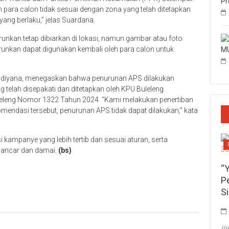
Pr
para calon tidak sesuai dengan zona yang telah ditetapkan
ang berlaku,” jelas Suardana.
runkan tetap dibiarkan di lokasi, namun gambar atau foto
runkan dapat digunakan kembali oleh para calon untuk
MU
 Udiyana, menegaskan bahwa penurunan APS dilakukan
g telah disepakati dan ditetapkan oleh KPU Buleleng.
leleng Nomor 1322 Tahun 2024. “Kami melakukan penertiban
endasi tersebut, penurunan APS tidak dapat dilakukan,” kata
 kampanye yang lebih tertib dan sesuai aturan, serta
 lancar dan damai.
(bs)
p
re
“
P
S
//