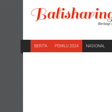
Lompat
ke
konten
BERITA
PEMILU 2024
NASIONAL