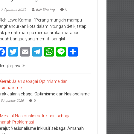
7 Agustus 2026
Bali Sharing
0
Oleh Lewa Karma “Perang mungkin mampu
nghancurkan kota dalam hitungan detik, tetapi
dak pernah mampu memadamkan harapan
buah bangsa yang memilih bangkit
Facebook
Twitter
Email
Telegram
WhatsApp
Line
Share
lengkapnya
rak Jalan sebagai Optimisme dan Nasionalisme
5 Agustus 2026
0
rajut Nasionalisme Inklusif sebagai Amanah