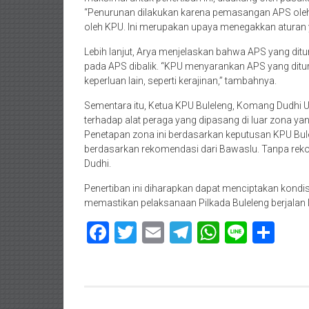
“Penurunan dilakukan karena pemasangan APS oleh 
oleh KPU. Ini merupakan upaya menegakkan aturan y
Lebih lanjut, Arya menjelaskan bahwa APS yang ditu
pada APS dibalik. “KPU menyarankan APS yang ditu
keperluan lain, seperti kerajinan,” tambahnya.
Sementara itu, Ketua KPU Buleleng, Komang Dudhi
terhadap alat peraga yang dipasang di luar zona yan
Penetapan zona ini berdasarkan keputusan KPU Bu
berdasarkan rekomendasi dari Bawaslu. Tanpa rekom
Dudhi.
Penertiban ini diharapkan dapat menciptakan kondisi
memastikan pelaksanaan Pilkada Buleleng berjalan
Facebook
Twitter
Email
Telegram
WhatsAp
Line
Sha