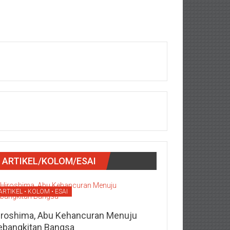
ARTIKEL/KOLOM/ESAI
ARTIKEL • KOLOM • ESAI
iroshima, Abu Kehancuran Menuju
ebangkitan Bangsa