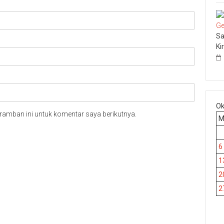
Sa
Ki
Ok
ramban ini untuk komentar saya berikutnya.
6
1
2
2