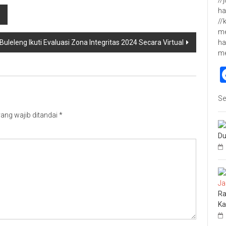
ha
//
me
ha
leng Ikuti Evaluasi Zona Integritas 2024 Secara Virtual
m
Se
ang wajib ditandai
*
Du
Ra
Ka