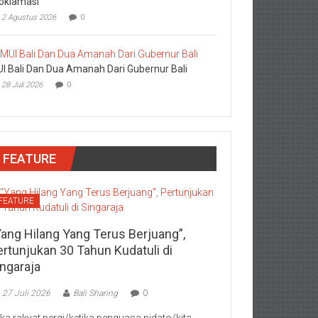
oklamasi
2 Agustus 2026
0
I Bali Dan Dua Amanah Dari Gubernur Bali
28 Juli 2026
0
FEATURE
FEATURE
Yang Hilang Yang Terus Berjuang”,
ertunjukan 30 Tahun Kudatuli di
ingaraja
27 Juli 2026
Bali Sharing
0
jika rakyat pergi/ketika penguasa pidato/kita