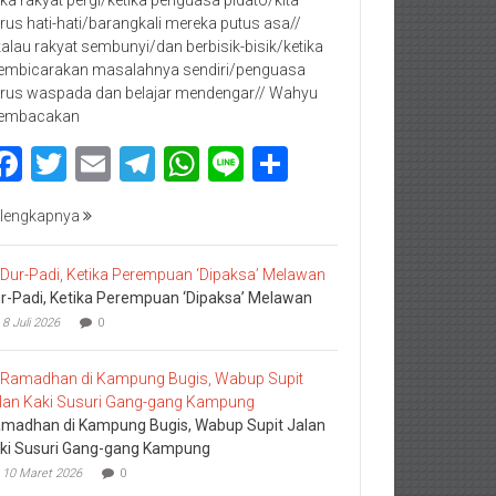
rus hati-hati/barangkali mereka putus asa//
kalau rakyat sembunyi/dan berbisik-bisik/ketika
mbicarakan masalahnya sendiri/penguasa
rus waspada dan belajar mendengar// Wahyu
embacakan
Facebook
Twitter
Email
Telegram
WhatsApp
Line
Share
lengkapnya
r-Padi, Ketika Perempuan ‘Dipaksa’ Melawan
8 Juli 2026
0
madhan di Kampung Bugis, Wabup Supit Jalan
ki Susuri Gang-gang Kampung
10 Maret 2026
0