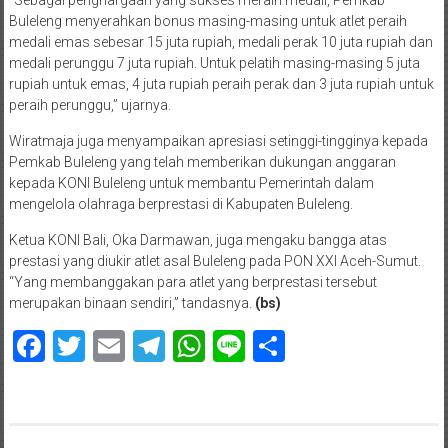
Buleleng menyerahkan bonus masing-masing untuk atlet peraih
medali emas sebesar 15 juta rupiah, medali perak 10 juta rupiah dan
medali perunggu 7 juta rupiah. Untuk pelatih masing-masing 5 juta
rupiah untuk emas, 4 juta rupiah peraih perak dan 3 juta rupiah untuk
peraih perunggu,” ujarnya.
Wiratmaja juga menyampaikan apresiasi setinggi-tingginya kepada
Pemkab Buleleng yang telah memberikan dukungan anggaran
kepada KONI Buleleng untuk membantu Pemerintah dalam
mengelola olahraga berprestasi di Kabupaten Buleleng.
Ketua KONI Bali, Oka Darmawan, juga mengaku bangga atas
prestasi yang diukir atlet asal Buleleng pada PON XXI Aceh-Sumut.
“Yang membanggakan para atlet yang berprestasi tersebut
merupakan binaan sendiri,” tandasnya.
(bs)
Facebook
Twitter
Email
Telegram
WhatsApp
Line
Share