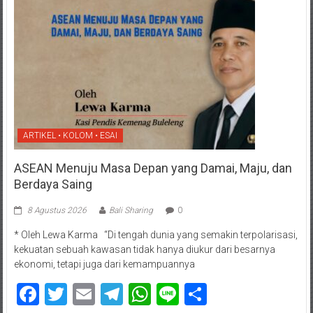
ARTIKEL • KOLOM • ESAI
ASEAN Menuju Masa Depan yang Damai, Maju, dan
Berdaya Saing
8 Agustus 2026
Bali Sharing
0
* Oleh Lewa Karma “Di tengah dunia yang semakin terpolarisasi,
kekuatan sebuah kawasan tidak hanya diukur dari besarnya
ekonomi, tetapi juga dari kemampuannya
Facebook
Twitter
Email
Telegram
WhatsApp
Line
Share