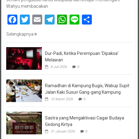
Wahyu membacakan
Facebook
Twitter
Email
Telegram
WhatsApp
Line
Share
Selengkapnya
Dur-Padi, Ketika Perempuan ‘Dipaksa’
Melawan
8 Juli 2026
0
Ramadhan di Kampung Bugis, Wabup Supit
Jalan Kaki Susuri Gang-gang Kampung
10 Maret 2026
0
Sastra yang Mengaktivasi Cagar Budaya
Gedong Kirtya
31 Januari 2026
0