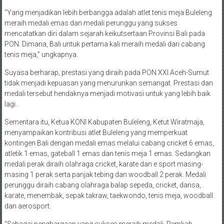
“Yang menjadikan lebih berbangga adalah atlet tenis meja Buleleng
meraih medali emas dan medali perunggu yang sukses
mencatatkan diri dalam sejarah keikutsertaan Provinsi Bali pada
PON. Dimana, Bali untuk pertama kali meraih medali dari cabang
tenis meja,” ungkapnya.
Suyasa berharap, prestasi yang diraih pada PON XXI Aceh-Sumut
tidak menjadi kepuasan yang menurunkan semangat. Prestasi dan
medali tersebut hendaknya menjadi motivasi untuk yang lebih baik
lagi.
Sementara itu, Ketua KONI Kabupaten Buleleng, Ketut Wiratmaja,
menyampaikan kontribusi atlet Buleleng yang memperkuat
kontingen Bali dengan medali emas melalui cabang cricket 6 emas,
atletik 1 emas, gateball 1 emas dan tenis meja 1 emas. Sedangkan
medali perak diraih olahraga cricket, karate dan e sport masing-
masing 1 perak serta panjak tebing dan woodball 2 perak. Medali
perunggu diraih cabang olahraga balap sepeda, cricket, dansa,
karate, menembak, sepak takraw, taekwondo, tenis meja, woodball
dan aerosport.
“Sebagai penghargaan yang sukses meraih medali, Pemkab