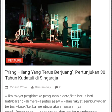
FEATURE
“Yang Hilang Yang Terus Berjuang”, Pertunjukan 30
Tahun Kudatuli di Singaraja
27 Juli 2026
Bali Sharing
0
//jika rakyat pergi/ketika penguasa pidato/kita harus hati-
hati/barangkali mereka putus asa// //kalau rakyat sembunyi/dan
berbisik-bisik/ketika membicarakan masalahnya
sendiri/penguasa harus waspada dan belajar mendengar//