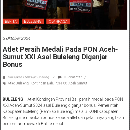
BERITA
BULELENG
OLAHRAGA
3 Oktober 2024
Atlet Peraih Medali Pada PON Aceh-
Sumut XXI Asal Buleleng Diganjar
Bonus
Diposkan Oleh:Bali Sharing
0 Komentar
Atlet Buleleng
,
Kontingen Bali
,
PON XXI Aceh-Sumut
BULELENG
– Atlet Kontingen Provinsi Bali peraih medali pada PON
XXI Aceh-Sumut 2024 asal Buleleng diganjar bonus. Pemerintah
Kabupaten Buleleng (Pemkab Buleleng) melalui KONI Kabupaten
Buleleng memberikan bonus kepada atlet dan pelatihnya yang telah
berprestasi mewakili Bali tersebut.