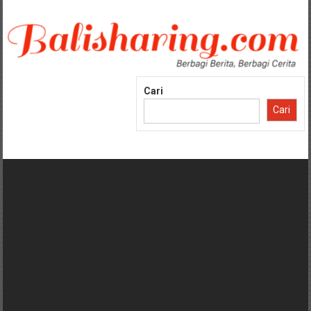
Lompat
ke
konten
Cari
Cari