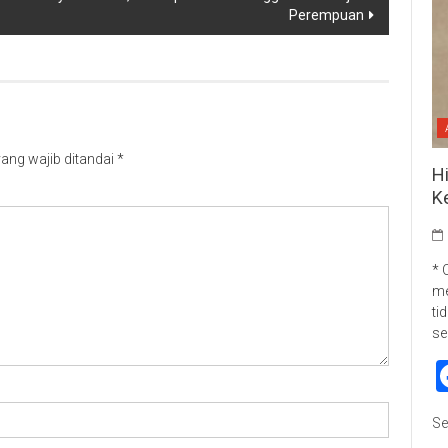
Perempuan
ang wajib ditandai
*
H
K
* 
me
ti
se
Se