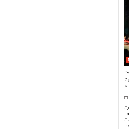
“
P
S
//
ha
//
me