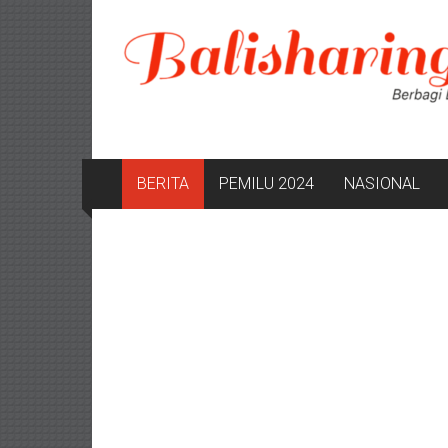
Lompat
ke
konten
BERITA
PEMILU 2024
NASIONAL