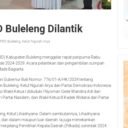
Buleleng Dilantik
PRD Buleleng
,
Ketut Ngurah Arya
D) Kabupaten Buleleng menggelar rapat paripurna Rabu
ode 2024-2029. Acara pelantikan dan pengambilan sumpah
Made Bagiarta.
san Gubernur Bali Nomor: 776/01-A/HK/2024 tentang
uleleng. Ketut Ngurah Arya dari Partai Demokrasi Indonesia
si Wakil Ketua I diduduki I Nyoman Gede Wandira Adi dari
i Partai Nasdem, dan Wakil Ketua III Kadek Widana dari Partai
eleng, Ketut Lihadnyana. Dalam sambutannya, Lihadnyana
dari dalam maupun luar daerah. Ia juga menekankan
menjelang Pemilihan Kepala Daerah (Pilkada) serentak 2024.