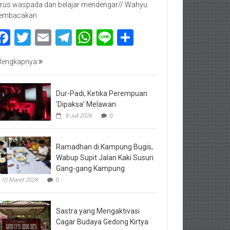
rus waspada dan belajar mendengar// Wahyu
embacakan
Facebook
Twitter
Email
Telegram
WhatsApp
Line
Share
lengkapnya
Dur-Padi, Ketika Perempuan
‘Dipaksa’ Melawan
8 Juli 2026
0
Ramadhan di Kampung Bugis,
Wabup Supit Jalan Kaki Susuri
Gang-gang Kampung
10 Maret 2026
0
Sastra yang Mengaktivasi
Cagar Budaya Gedong Kirtya