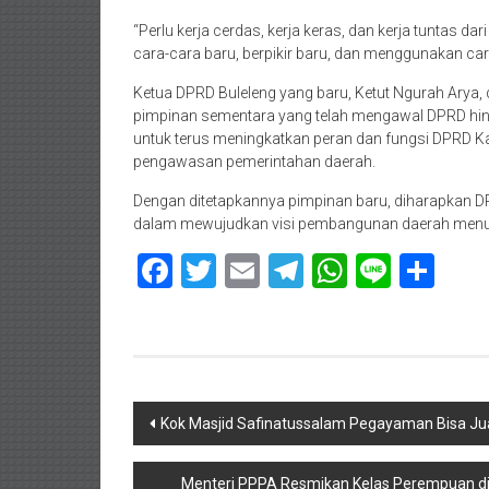
“Perlu kerja cerdas, kerja keras, dan kerja tuntas 
cara-cara baru, berpikir baru, dan menggunakan c
Ketua DPRD Buleleng yang baru, Ketut Ngurah Ary
pimpinan sementara yang telah mengawal DPRD hingg
untuk terus meningkatkan peran dan fungsi DPRD Kab
pengawasan pemerintahan daerah.
Dengan ditetapkannya pimpinan baru, diharapka
dalam mewujudkan visi pembangunan daerah menuju
Facebook
Twitter
Email
Telegram
WhatsAp
Line
Sha
Navigasi
Kok Masjid Safinatussalam Pegayaman Bisa Ju
pos
Menteri PPPA Resmikan Kelas Perempuan di