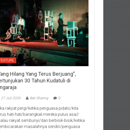
FEATURE
Yang Hilang Yang Terus Berjuang”,
ertunjukan 30 Tahun Kudatuli di
ingaraja
27 Juli 2026
Bali Sharing
0
jika rakyat pergi/ketika penguasa pidato/kita
rus hati-hati/barangkali mereka putus asa//
kalau rakyat sembunyi/dan berbisik-bisik/ketika
mbicarakan masalahnya sendiri/penguasa