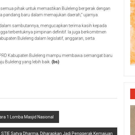
dari semua pihak untuk memastikan Buleleng bergerak dengan
ara pandang baru dalam memajukan daerah,” ujarnya.
a, dalam sambutannya, mengucapkan terima kasih kepada
a terbentuknya pimpinan definitif. Ia juga berkomitmen
upaten Buleleng dalam legislatif, anggaran, serta
n DPRD Kabupaten Buleleng mampu membawa semangat baru
 Buleleng yang lebih baik.
(bs)
p
re
ara 1 Lomba Masjid Nasional
 STIE Satya Dharma, Diharapkan Jadi Penggerak Kemajuan