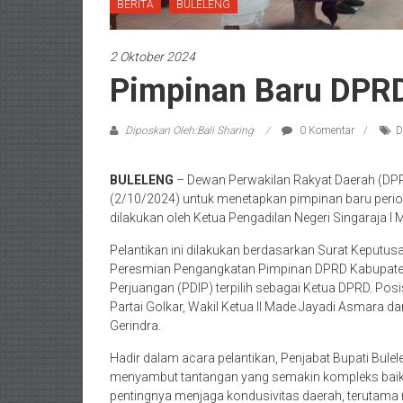
BERITA
BULELENG
2 Oktober 2024
Pimpinan Baru DPRD 
Diposkan Oleh:Bali Sharing
0 Komentar
D
BULELENG
– Dewan Perwakilan Rakyat Daerah (DPR
(2/10/2024) untuk menetapkan pimpinan baru peri
dilakukan oleh Ketua Pengadilan Negeri Singaraja I 
Pelantikan ini dilakukan berdasarkan Surat Keputu
Peresmian Pengangkatan Pimpinan DPRD Kabupaten B
Perjuangan (PDIP) terpilih sebagai Ketua DPRD. Posi
Partai Golkar, Wakil Ketua II Made Jayadi Asmara dar
Gerindra.
Hadir dalam acara pelantikan, Penjabat Bupati Bul
menyambut tantangan yang semakin kompleks baik 
pentingnya menjaga kondusivitas daerah, terutama 