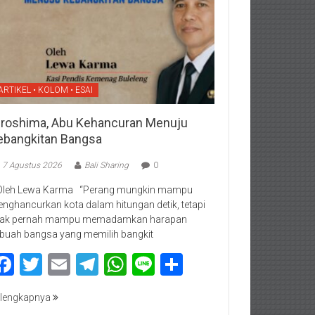
ARTIKEL • KOLOM • ESAI
iroshima, Abu Kehancuran Menuju
ebangkitan Bangsa
7 Agustus 2026
Bali Sharing
0
Oleh Lewa Karma “Perang mungkin mampu
nghancurkan kota dalam hitungan detik, tetapi
dak pernah mampu memadamkan harapan
buah bangsa yang memilih bangkit
Facebook
Twitter
Email
Telegram
WhatsApp
Line
Share
lengkapnya