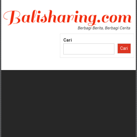
Lompat
ke
konten
Cari
Cari