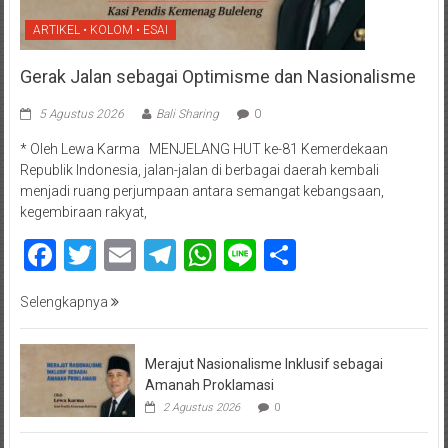
ARTIKEL • KOLOM • ESAI
Gerak Jalan sebagai Optimisme dan Nasionalisme
5 Agustus 2026
Bali Sharing
0
* Oleh Lewa Karma MENJELANG HUT ke-81 Kemerdekaan
Republik Indonesia, jalan-jalan di berbagai daerah kembali
menjadi ruang perjumpaan antara semangat kebangsaan,
kegembiraan rakyat,
Facebook
Twitter
Email
Telegram
WhatsApp
Line
Share
Selengkapnya
Merajut Nasionalisme Inklusif sebagai
Amanah Proklamasi
2 Agustus 2026
0