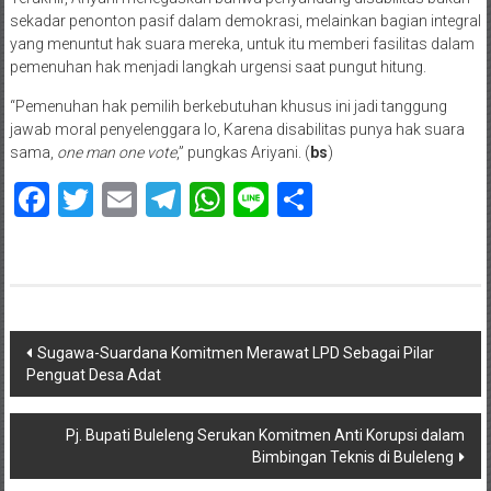
sekadar penonton pasif dalam demokrasi, melainkan bagian integral
yang menuntut hak suara mereka, untuk itu memberi fasilitas dalam
pemenuhan hak menjadi langkah urgensi saat pungut hitung.
“Pemenuhan hak pemilih berkebutuhan khusus ini jadi tanggung
jawab moral penyelenggara lo, Karena disabilitas punya hak suara
sama,
one man one vote
,” pungkas Ariyani. (
bs
)
Facebook
Twitter
Email
Telegram
WhatsApp
Line
Share
Navigasi
Sugawa-Suardana Komitmen Merawat LPD Sebagai Pilar
Penguat Desa Adat
pos
Pj. Bupati Buleleng Serukan Komitmen Anti Korupsi dalam
Bimbingan Teknis di Buleleng