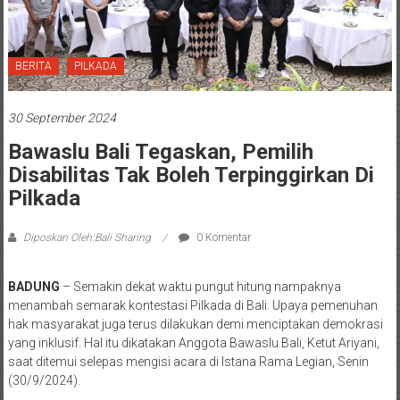
BERITA
PILKADA
30 September 2024
Bawaslu Bali Tegaskan, Pemilih
Disabilitas Tak Boleh Terpinggirkan Di
Pilkada
Diposkan Oleh:Bali Sharing
0 Komentar
BADUNG
– Semakin dekat waktu pungut hitung nampaknya
menambah semarak kontestasi Pilkada di Bali. Upaya pemenuhan
hak masyarakat juga terus dilakukan demi menciptakan demokrasi
yang inklusif. Hal itu dikatakan Anggota Bawaslu Bali, Ketut Ariyani,
saat ditemui selepas mengisi acara di Istana Rama Legian, Senin
(30/9/2024).