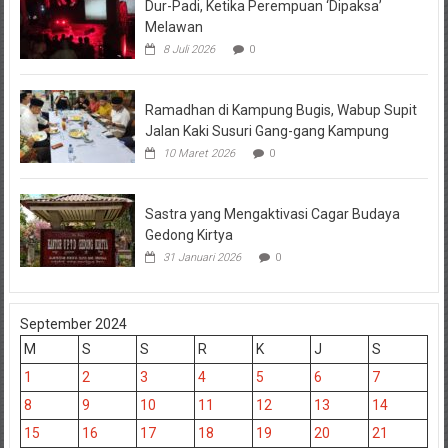
Dur-Padi, Ketika Perempuan ‘Dipaksa’
Melawan
8 Juli 2026
0
Ramadhan di Kampung Bugis, Wabup Supit
Jalan Kaki Susuri Gang-gang Kampung
10 Maret 2026
0
Sastra yang Mengaktivasi Cagar Budaya
Gedong Kirtya
31 Januari 2026
0
September 2024
M
S
S
R
K
J
S
1
2
3
4
5
6
7
8
9
10
11
12
13
14
15
16
17
18
19
20
21