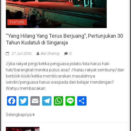
FEATURE
“Yang Hilang Yang Terus Berjuang”, Pertunjukan 30
Tahun Kudatuli di Singaraja
27 Juli 2026
Bali Sharing
0
//jika rakyat pergi/ketika penguasa pidato/kita harus hati-
hati/barangkali mereka putus asa// //kalau rakyat sembunyi/dan
berbisik-bisik/ketika membicarakan masalahnya
sendiri/penguasa harus waspada dan belajar mendengar//
Wahyu membacakan
Facebook
Twitter
Email
Telegram
WhatsApp
Line
Share
Selengkapnya