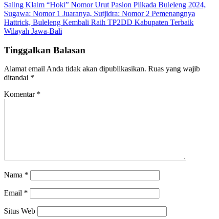
Saling Klaim “Hoki” Nomor Urut Paslon Pilkada Buleleng 2024,
Sugawa: Nomor 1 Juaranya, Sutjidra: Nomor 2 Pemenangnya
Hattrick, Buleleng Kembali Raih TP2DD Kabupaten Terbaik
Wilayah Jawa-Bali
Tinggalkan Balasan
Alamat email Anda tidak akan dipublikasikan.
Ruas yang wajib
ditandai
*
Komentar
*
Nama
*
Email
*
Situs Web