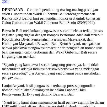
2024
DENPASAR
– Gemuruh pendukung masing-masing pasangan
calon Gubernur dan Wakil Gubernur Bali terdengar memadati
Kantor KPU Bali di hari pengundian nomor urut untuk kontestan
Calon Gubernur dan Wakil Gubernur Bali, Senin (23/9/2024).
Bawaslu Bali melakukan pengawasan secara melekat terkait proses
kegiatan yang digelar dengan kompak berbusana adat Bali tersebut.
Koordinator Divisi Pencegahan, Partisipasi Masyarakat, dan
Hubungan Masyarakat Bawaslu Bali, Ketut Ariyani, mengatakan
bahwa pihaknya mengawasi prosedur dari pengundian nomor urut
bagi pasangan calon Gubernur dan Wakil Gubernur Bali secara
langsung dan melekat.
“Sejauh yang kami awasi secara langsung prosesnya, kami tidak
menemukan adanya indikasi peristiwa-peristiwa yang melanggar
secara prosedur,” ujar Ariyani yang saat ditemui pasca melakukan
pengawasan.
Lanjut Ariyani, hasil pengawasan terhadap proses pengundian
nomor urut ini akan dituangkan ke dalam Laporan Hasil
Pengawasan (LHP) yang dimiliki Bawaslu Bali.
“Nanti tentu kami akan menuangkan hasil pengawasan ini ke dalam
LHP milik kami, disana akan secara rigid dijabarkan peristiwa –