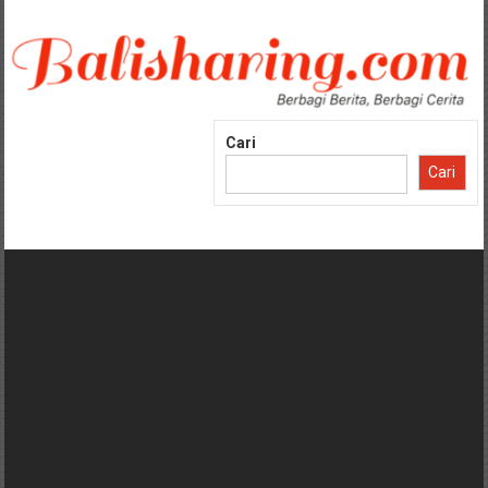
Lompat
ke
konten
Cari
Cari