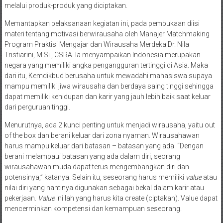
melalui produk-produk yang diciptakan.
Memantapkan pelaksanaan kegiatan ini, pada pembukaan diisi
materi tentang motivasi berwirausaha oleh Manajer Matchmaking
Program Praktisi Mengajar dan Wirausaha Merdeka Dr. Nila
Tristiarini, M.Si., CSRA. Ia menyampaikan Indonesia merupakan
negara yang memiliki angka pengangguran tertinggi di Asia. Maka
dari itu, Kemdikbud berusaha untuk mewadahi mahasiswa supaya
mampu memiliki jiwa wirausaha dan berdaya saing tinggi sehingga
dapat memiliki kehidupan dan karir yang jauh lebih baik saat keluar
dari perguruan tinggi.
Menurutnya, ada 2 kunci penting untuk menjadi wirausaha, yaitu out
of the box dan berani keluar dari zona nyaman. Wirausahawan
harus mampu keluar dari batasan – batasan yang ada. “Dengan
berani melampaui batasan yang ada dalam diri, seorang
wirausahawan muda dapat terus mengembangkan diri dan
potensinya,” katanya. Selain itu, seseorang harus memiliki
value
atau
nilai diri yang nantinya digunakan sebagai bekal dalam karir atau
pekerjaan.
Value
ini lah yang harus kita create (ciptakan). Value dapat
mencerminkan kompetensi dan kemampuan seseorang.