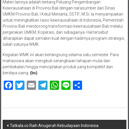
Materi lainnya adalah tentang Peluang Pengembangan
Kewirausahaan di Provinsi Bali dengan narasumber dari Dinas
UMKM Provinsi Bali, I Ketut Meniarta, SSTP., M.Si. Ia menyampaikan
untuk meningkatkan rasio kewirausahaan di Indonesia, Pemerintah
Provinsi Bali mendorong transformasi kewirausahaan Bali melalui
pergerakan UMKM, Koperasi, dan sebagainya. Hal tersebut
diharapkan dapat semakin kuat dengan hadirnya program strategis,
salah satunya WMK.
Kegiatan WMK ini akan berlangsung selama satu semester. Para
mahasiswa akan mengikuti serangkaian tahapan mulai dari
pembekalan hingga menciptakan produk yang kompetitif dan
berdaya saing.
(bs)
Facebook
Twitter
Email
Telegram
WhatsApp
Line
Share
Navigasi
Tatkala.co Raih Anugerah Kebudayaan Indonesia