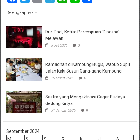
Selengkapnya
Dur-Padi, Ketika Perempuan ‘Dipaksa’
Melawan
8 Juli 2026
0
Ramadhan di Kampung Bugis, Wabup Supit
Jalan Kaki Susuri Gang-gang Kampung
10 Maret 2026
0
Sastra yang Mengaktivasi Cagar Budaya
Gedong Kirtya
31 Januari 2026
0
September 2024
M
S
S
R
K
J
S