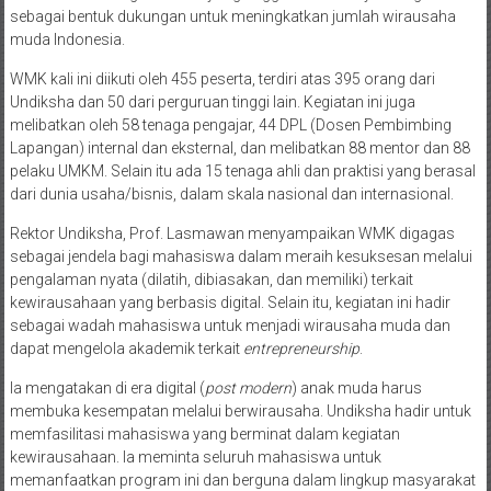
sebagai bentuk dukungan untuk meningkatkan jumlah wirausaha
muda Indonesia.
WMK kali ini diikuti oleh 455 peserta, terdiri atas 395 orang dari
Undiksha dan 50 dari perguruan tinggi lain. Kegiatan ini juga
melibatkan oleh 58 tenaga pengajar, 44 DPL (Dosen Pembimbing
Lapangan) internal dan eksternal, dan melibatkan 88 mentor dan 88
pelaku UMKM. Selain itu ada 15 tenaga ahli dan praktisi yang berasal
dari dunia usaha/bisnis, dalam skala nasional dan internasional.
Rektor Undiksha, Prof. Lasmawan menyampaikan WMK digagas
sebagai jendela bagi mahasiswa dalam meraih kesuksesan melalui
pengalaman nyata (dilatih, dibiasakan, dan memiliki) terkait
kewirausahaan yang berbasis digital. Selain itu, kegiatan ini hadir
sebagai wadah mahasiswa untuk menjadi wirausaha muda dan
dapat mengelola akademik terkait
entrepreneurship
.
Ia mengatakan di era digital (
post modern
) anak muda harus
membuka kesempatan melalui berwirausaha. Undiksha hadir untuk
memfasilitasi mahasiswa yang berminat dalam kegiatan
kewirausahaan. Ia meminta seluruh mahasiswa untuk
memanfaatkan program ini dan berguna dalam lingkup masyarakat