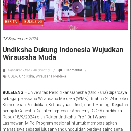
BERITA
BULELENG
18 September 2024
Undiksha Dukung Indonesia Wujudkan
Wirausaha Muda
Diposkan Oleh:Bali Sharing
0 Komentar
GDEA
,
Undiksha
,
Wirausaha Merdeka
BULELENG
– Universitas Pendidikan Ganesha (Undiksha) dipercaya
sebagai pelaksana Wirausaha Merdeka (WMK) di tahun 2024 ini oleh
Kementerian Pendidikan, Kebudayaan, Riset, dan Teknologi. Kegiatan
bertajuk Ganesha Digital Entrepreneur Academy (GDEA) ini dibuka
Rabu (18/9/2024) oleh Rektor Undiksha, Prof. Dr. I Wayan
Lasmawan, M.Pd. Program nasional ini untuk mempersiapkan
mahasiswa sebagai lulusan yang unggul dan berdaya saing serta