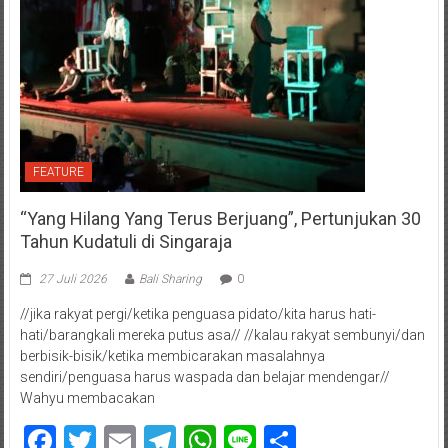
FEATURE
“Yang Hilang Yang Terus Berjuang”, Pertunjukan 30
Tahun Kudatuli di Singaraja
27 Juli 2026
Bali Sharing
0
//jika rakyat pergi/ketika penguasa pidato/kita harus hati-
hati/barangkali mereka putus asa// //kalau rakyat sembunyi/dan
berbisik-bisik/ketika membicarakan masalahnya
sendiri/penguasa harus waspada dan belajar mendengar//
Wahyu membacakan
Facebook
Twitter
Email
Telegram
WhatsApp
Line
Share