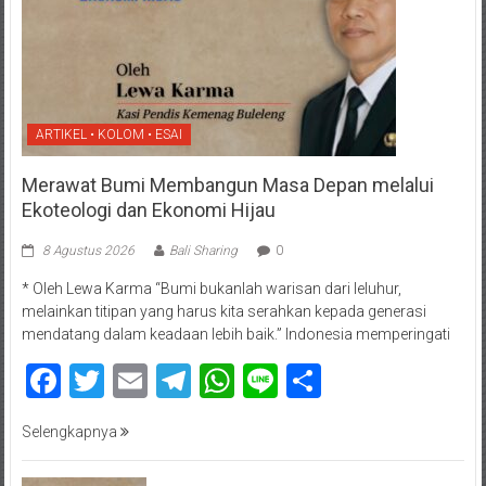
ARTIKEL • KOLOM • ESAI
Merawat Bumi Membangun Masa Depan melalui
Ekoteologi dan Ekonomi Hijau
8 Agustus 2026
Bali Sharing
0
* Oleh Lewa Karma “Bumi bukanlah warisan dari leluhur,
melainkan titipan yang harus kita serahkan kepada generasi
mendatang dalam keadaan lebih baik.” Indonesia memperingati
Facebook
Twitter
Email
Telegram
WhatsApp
Line
Share
Selengkapnya