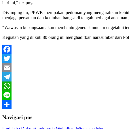
hari ini,” ucapnya.
Disamping itu, PPWK merupakan pedoman yang mengarahkan kehidupa
menjaga persatuan dan keutuhan bangsa di tengah berbagai ancama
“Wawasan kebangsaan akan membantu generasi muda mengetahui tent
Kegiatan yang diikuti 80 orang ini menghadirkan narasumber dari 
Facebook
Twitter
Email
Telegram
WhatsApp
Line
Share
Navigasi pos
Undiksha Dukung Indonesia Wujudkan Wirausaha Muda