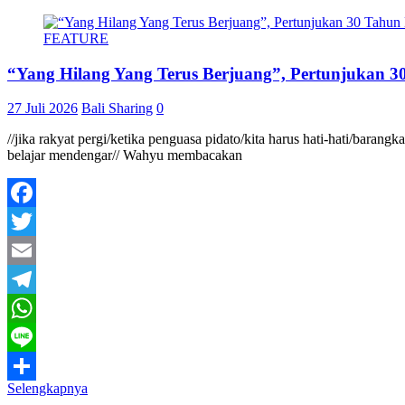
FEATURE
“Yang Hilang Yang Terus Berjuang”, Pertunjukan 30
27 Juli 2026
Bali Sharing
0
//jika rakyat pergi/ketika penguasa pidato/kita harus hati-hati/baran
belajar mendengar// Wahyu membacakan
Facebook
Twitter
Email
Telegram
WhatsApp
Line
Selengkapnya
Share