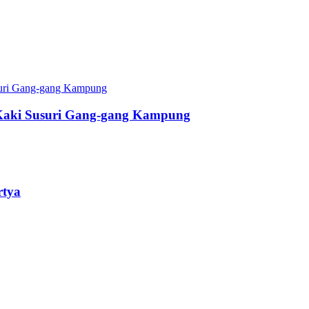
Kaki Susuri Gang-gang Kampung
rtya