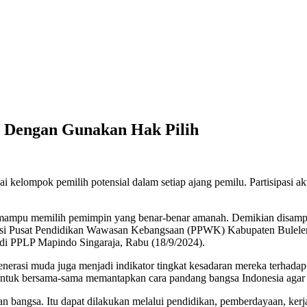
4 Dengan Gunakan Hak Pilih
ai kelompok pemilih potensial dalam setiap ajang pemilu. Partisipasi a
ampu memilih pemimpin yang benar-benar amanah. Demikian disampai
isasi Pusat Pendidikan Wawasan Kebangsaan (PPWK) Kabupaten Bule
i PPLP Mapindo Singaraja, Rabu (18/9/2024).
 generasi muda juga menjadi indikator tingkat kesadaran mereka terhad
 untuk bersama-sama memantapkan cara pandang bangsa Indonesia agar
angsa. Itu dapat dilakukan melalui pendidikan, pemberdayaan, kerja s