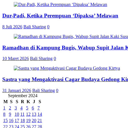
Dur-Padi, Ketika Perempuan ‘Dipaksa’ Melawan
8 Juli 2026
Bali Sharing
0
Ramadhan di Kampung Bugis, Wabup Supit Jalan 
10 Maret 2026
Bali Sharing
0
Sastra yang Mengaktivasi Cagar Budaya Gedong Ki
31 Januari 2026
Bali Sharing
0
September 2024
M
S
S
R
K
J
S
1
2
3
4
5
6
7
8
9
10
11
12
13
14
15
16
17
18
19
20
21
22
23
24
25
26
27
28