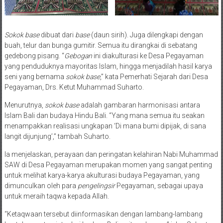
Sokok base
dibuat dari
base
(daun sirih). Juga dilengkapi dengan
buah, telur dan bunga gumitir. Semua itu dirangkai di sebatang
gedebong pisang. “
Gebogan
ini diakulturasi ke Desa Pegayaman
yang penduduknya mayoritas Islam, hingga menjadilah hasil karya
seni yang bernama
sokok base
,” kata Pemerhati Sejarah dari Desa
Pegayaman, Drs. Ketut Muhammad Suharto.
Menurutnya,
sokok base
adalah gambaran harmonisasi antara
Islam Bali dan budaya Hindu Bali. “Yang mana semua itu seakan
menampakkan realisasi ungkapan ‘Di mana bumi dipijak, di sana
langit dijunjung’,” tambah Suharto.
Ia menjelaskan, perayaan dan peringatan kelahiran Nabi Muhammad
SAW di Desa Pegayaman merupakan momen yang sangat penting
untuk melihat karya-karya akulturasi budaya Pegayaman, yang
dimunculkan oleh para
pengelingsir
Pegayaman, sebagai upaya
untuk meraih taqwa kepada Allah.
“Ketaqwaan tersebut diinformasikan dengan lambang-lambang