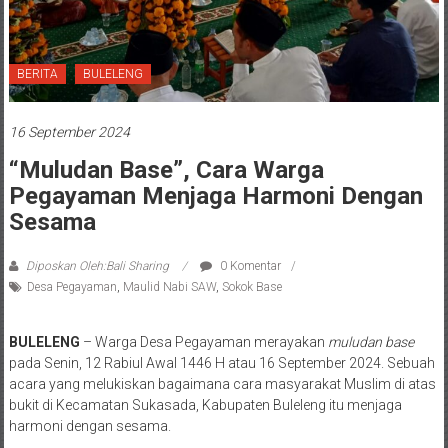
BERITA
BULELENG
16 September 2024
“Muludan Base”, Cara Warga
Pegayaman Menjaga Harmoni Dengan
Sesama
Diposkan Oleh:Bali Sharing
0 Komentar
Desa Pegayaman
,
Maulid Nabi SAW
,
Sokok Base
BULELENG
– Warga Desa Pegayaman merayakan
muludan base
pada Senin, 12 Rabiul Awal 1446 H atau 16 September 2024. Sebuah
acara yang melukiskan bagaimana cara masyarakat Muslim di atas
bukit di Kecamatan Sukasada, Kabupaten Buleleng itu menjaga
harmoni dengan sesama.