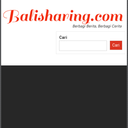
Lompat
ke
konten
Cari
Cari