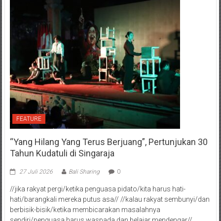
FEATURE
“Yang Hilang Yang Terus Berjuang”, Pertunjukan 30
Tahun Kudatuli di Singaraja
27 Juli 2026
Bali Sharing
0
//jika rakyat pergi/ketika penguasa pidato/kita harus hati-
hati/barangkali mereka putus asa// //kalau rakyat sembunyi/dan
berbisik-bisik/ketika membicarakan masalahnya
sendiri/penguasa harus waspada dan belajar mendengar//