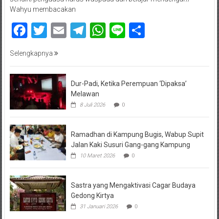
Wahyu membacakan
Facebook
Twitter
Email
Telegram
WhatsApp
Line
Share
Selengkapnya
Dur-Padi, Ketika Perempuan ‘Dipaksa’
Melawan
8 Juli 2026
0
Ramadhan di Kampung Bugis, Wabup Supit
Jalan Kaki Susuri Gang-gang Kampung
10 Maret 2026
0
Sastra yang Mengaktivasi Cagar Budaya
Gedong Kirtya
31 Januari 2026
0