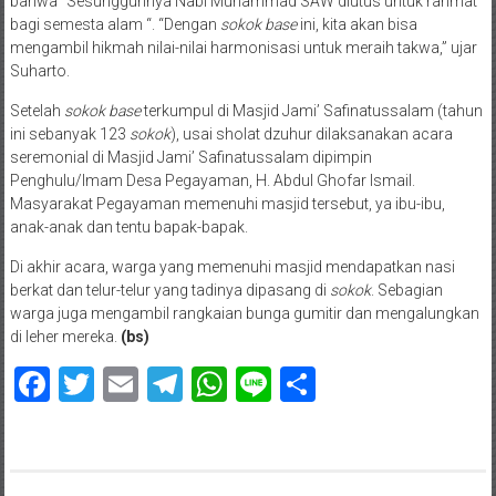
bahwa “Sesungguhnya Nabi Muhammad SAW diutus untuk rahmat
bagi semesta alam “. “Dengan
sokok base
ini, kita akan bisa
mengambil hikmah nilai-nilai harmonisasi untuk meraih takwa,” ujar
Suharto.
Setelah
sokok base
terkumpul di Masjid Jami’ Safinatussalam (tahun
ini sebanyak 123
sokok
), usai sholat dzuhur dilaksanakan acara
seremonial di Masjid Jami’ Safinatussalam dipimpin
Penghulu/Imam Desa Pegayaman, H. Abdul Ghofar Ismail.
Masyarakat Pegayaman memenuhi masjid tersebut, ya ibu-ibu,
anak-anak dan tentu bapak-bapak.
Di akhir acara, warga yang memenuhi masjid mendapatkan nasi
berkat dan telur-telur yang tadinya dipasang di
sokok
. Sebagian
warga juga mengambil rangkaian bunga gumitir dan mengalungkan
di leher mereka.
(bs)
Facebook
Twitter
Email
Telegram
WhatsApp
Line
Share