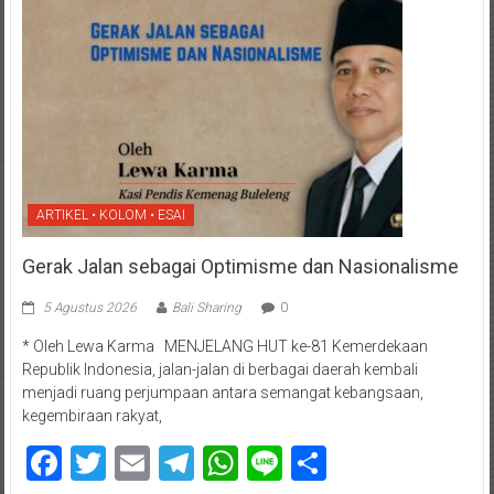
ARTIKEL • KOLOM • ESAI
Gerak Jalan sebagai Optimisme dan Nasionalisme
5 Agustus 2026
Bali Sharing
0
* Oleh Lewa Karma MENJELANG HUT ke-81 Kemerdekaan
Republik Indonesia, jalan-jalan di berbagai daerah kembali
menjadi ruang perjumpaan antara semangat kebangsaan,
kegembiraan rakyat,
Facebook
Twitter
Email
Telegram
WhatsApp
Line
Share