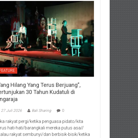
FEATURE
Yang Hilang Yang Terus Berjuang”,
ertunjukan 30 Tahun Kudatuli di
ingaraja
27 Juli 2026
Bali Sharing
0
jika rakyat pergi/ketika penguasa pidato/kita
rus hati-hati/barangkali mereka putus asa//
kalau rakyat sembunyi/dan berbisik-bisik/ketika