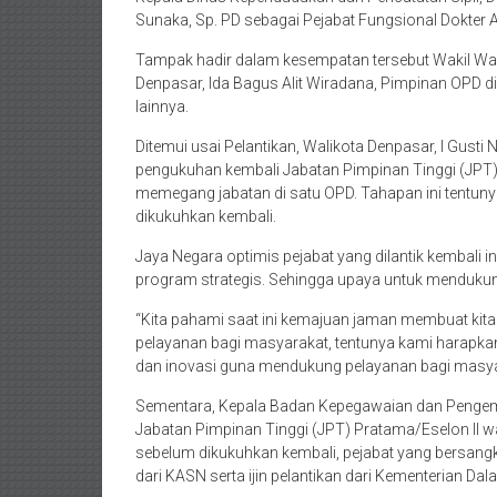
Sunaka, Sp. PD sebagai Pejabat Fungsional Dokter A
Tampak hadir dalam kesempatan tersebut Wakil Wal
Denpasar, Ida Bagus Alit Wiradana, Pimpinan OPD 
lainnya.
Ditemui usai Pelantikan, Walikota Denpasar, I Gust
pengukuhan kembali Jabatan Pimpinan Tinggi (JPT)
memegang jabatan di satu OPD. Tahapan ini tentunya
dikukuhkan kembali.
Jaya Negara optimis pejabat yang dilantik kembali
program strategis. Sehingga upaya untuk mendukun
“Kita pahami saat ini kemajuan jaman membuat kit
pelayanan bagi masyarakat, tentunya kami harapkan
dan inovasi guna mendukung pelayanan bagi masyar
Sementara, Kepala Badan Kepegawaian dan Pengem
Jabatan Pimpinan Tinggi (JPT) Pratama/Eselon II waj
sebelum dikukuhkan kembali, pejabat yang bersang
dari KASN serta ijin pelantikan dari Kementerian Dal