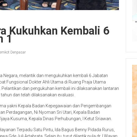
ra Kukuhkan Kembali 6
n 1
emkot Denpasar
aya Negara, melantik dan mengukuhkan kembali 6 Jabatan
abat Fungsional Dokter Ahli Utama di Ruang Praja Utama
Pelantikan dan pengukuhan kembali ini dilaksanakan lantaran
tahun dan telah dilaksanakan evaluasi.
 sama yakni Kepala Badan Kepegawaian dan Pengembangan
dan Perdagangan, Ni Nyoman Sri Utari, Kepala Badan
aya Kusuma, Kepala Dinas Perhubungan, I Ketut Sriawan.
ayanan Terpadu Satu Pintu, Ida Bagus Benny Pidada Rurus,
Gde Juli Artabrata. Selain itu, turut dilantik pula dr. I Wayan