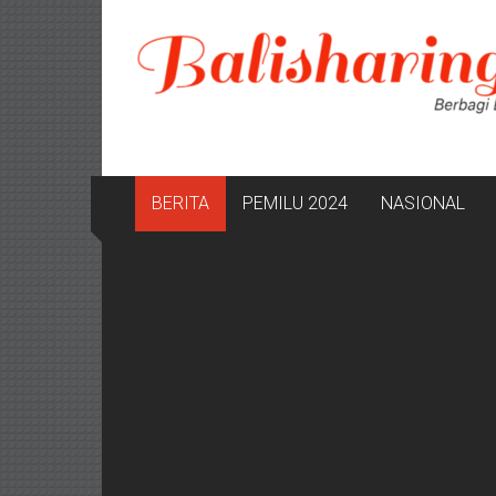
Lompat
ke
konten
BERITA
PEMILU 2024
NASIONAL