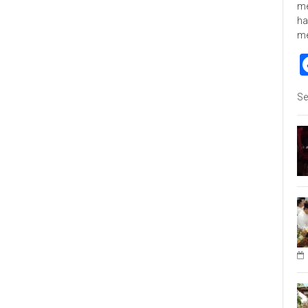
me
ha
m
Se