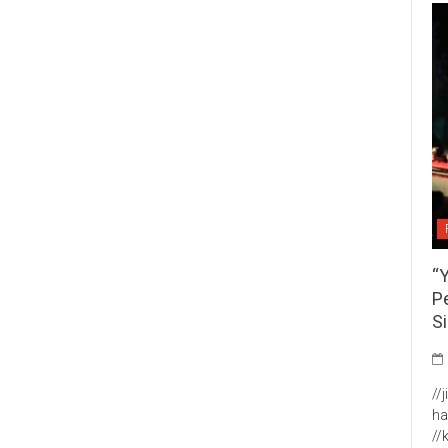
“
P
S
//
ha
//