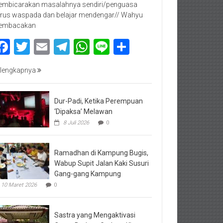
mbicarakan masalahnya sendiri/penguasa
rus waspada dan belajar mendengar// Wahyu
embacakan
Facebook
Twitter
Email
Telegram
WhatsApp
Line
Share
lengkapnya
Dur-Padi, Ketika Perempuan
‘Dipaksa’ Melawan
8 Juli 2026
0
Ramadhan di Kampung Bugis,
Wabup Supit Jalan Kaki Susuri
Gang-gang Kampung
10 Maret 2026
0
Sastra yang Mengaktivasi