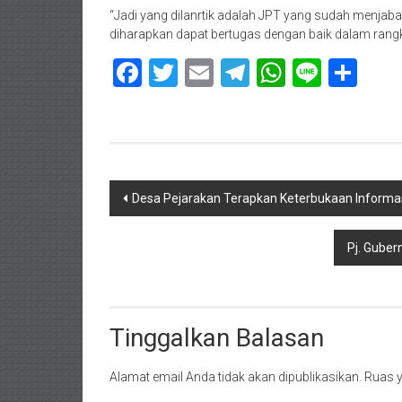
“Jadi yang dilanrtik adalah JPT yang sudah menjabat
diharapkan dapat bertugas dengan baik dalam rang
Facebook
Twitter
Email
Telegram
WhatsAp
Line
Sha
Navigasi
Desa Pejarakan Terapkan Keterbukaan Informasi
pos
Pj. Guber
Tinggalkan Balasan
Alamat email Anda tidak akan dipublikasikan.
Ruas y