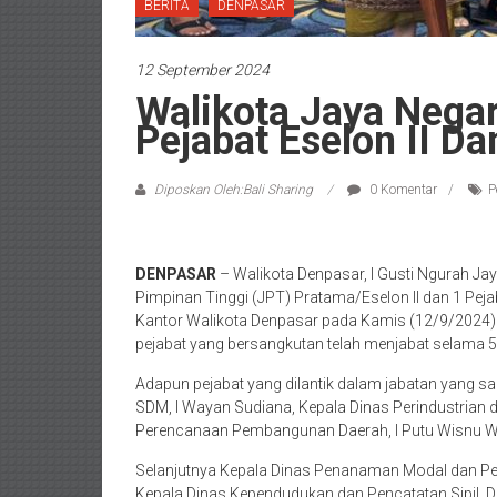
BERITA
DENPASAR
12 September 2024
Walikota Jaya Nega
Pejabat Eselon II Da
Diposkan Oleh:Bali Sharing
0 Komentar
P
DENPASAR
– Walikota Denpasar, I Gusti Ngurah J
Pimpinan Tinggi (JPT) Pratama/Eselon II dan 1 Pej
Kantor Walikota Denpasar pada Kamis (12/9/2024). 
pejabat yang bersangkutan telah menjabat selama 5 
Adapun pejabat yang dilantik dalam jabatan yang
SDM, I Wayan Sudiana, Kepala Dinas Perindustrian 
Perencanaan Pembangunan Daerah, I Putu Wisnu Wij
Selanjutnya Kepala Dinas Penanaman Modal dan Pel
Kepala Dinas Kependudukan dan Pencatatan Sipil, Dewa 