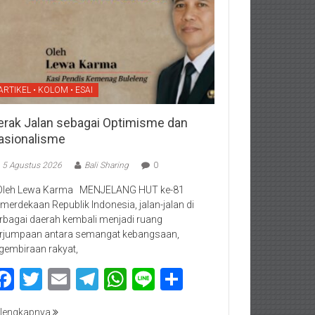
ARTIKEL • KOLOM • ESAI
erak Jalan sebagai Optimisme dan
asionalisme
5 Agustus 2026
Bali Sharing
0
Oleh Lewa Karma MENJELANG HUT ke-81
merdekaan Republik Indonesia, jalan-jalan di
rbagai daerah kembali menjadi ruang
rjumpaan antara semangat kebangsaan,
gembiraan rakyat,
Facebook
Twitter
Email
Telegram
WhatsApp
Line
Share
lengkapnya