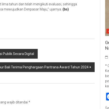
 lima tahun dan telah mengikuti evaluasi, sehingga
ka mewujudkan Denpasar Maju,” ujarnya.
(bs)
p
re
G
N
 Publik Secara Digital
* 
nur Bali Terima Penghargaan Paritrana Award Tahun 2024
Ke
be
pe
ke
ang wajib ditandai
*
Se