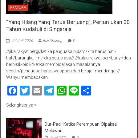
FEATURE
“Yang Hilang Yang Terus Berjuang”, Pertunjukan 30
Tahun Kudatuli di Singaraja
27 Juli 2026
Bali Sharing
0
//jika rakyat pergi/ketika penguasa pidato/kita harus hati-
hati/barangkali mereka putus asa// //kalau rakyat sembunyi/dan
berbisik-bisik/ketika membicarakan masalahnya
sendiri/penguasa harus waspada dan belajar mendengar//
Wahyu membacakan
Facebook
Twitter
Email
Telegram
WhatsApp
Line
Share
Selengkapnya
Dur-Padi, Ketika Perempuan ‘Dipaksa’
Melawan
8 Juli 2026
0