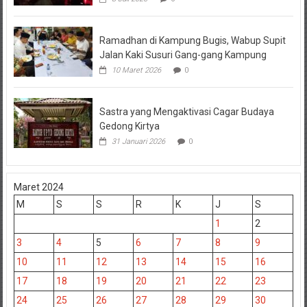
Ramadhan di Kampung Bugis, Wabup Supit
Jalan Kaki Susuri Gang-gang Kampung
10 Maret 2026
0
Sastra yang Mengaktivasi Cagar Budaya
Gedong Kirtya
31 Januari 2026
0
Maret 2024
M
S
S
R
K
J
S
1
2
3
4
5
6
7
8
9
10
11
12
13
14
15
16
17
18
19
20
21
22
23
24
25
26
27
28
29
30