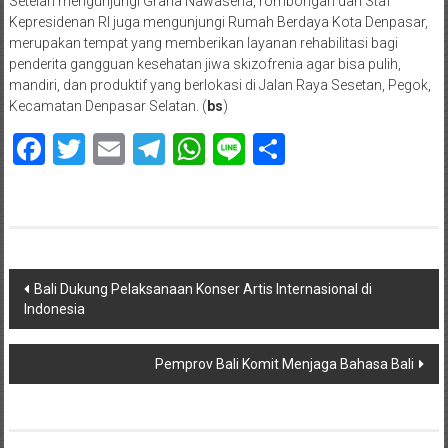
Setelah mengunjungi Graha Nawasena, rombongan dari Staf
Kepresidenan RI juga mengunjungi Rumah Berdaya Kota Denpasar,
merupakan tempat yang memberikan layanan rehabilitasi bagi
penderita gangguan kesehatan jiwa skizofrenia agar bisa pulih,
mandiri, dan produktif yang berlokasi di Jalan Raya Sesetan, Pegok,
Kecamatan Denpasar Selatan. (
bs
)
Facebook
Twitter
Email
Telegram
WhatsApp
Line
Share
Navigasi
Bali Dukung Pelaksanaan Konser Artis Internasional di
Indonesia
pos
Pemprov Bali Komit Menjaga Bahasa Bali