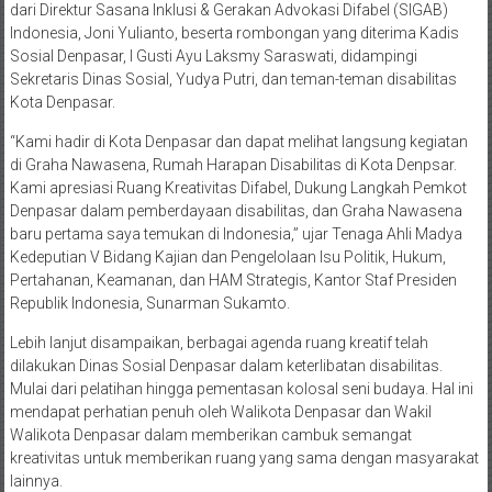
dari Direktur Sasana Inklusi & Gerakan Advokasi Difabel (SIGAB)
Indonesia, Joni Yulianto, beserta rombongan yang diterima Kadis
Sosial Denpasar, I Gusti Ayu Laksmy Saraswati, didampingi
Sekretaris Dinas Sosial, Yudya Putri, dan teman-teman disabilitas
Kota Denpasar.
“Kami hadir di Kota Denpasar dan dapat melihat langsung kegiatan
di Graha Nawasena, Rumah Harapan Disabilitas di Kota Denpsar.
Kami apresiasi Ruang Kreativitas Difabel, Dukung Langkah Pemkot
Denpasar dalam pemberdayaan disabilitas, dan Graha Nawasena
baru pertama saya temukan di Indonesia,” ujar Tenaga Ahli Madya
Kedeputian V Bidang Kajian dan Pengelolaan Isu Politik, Hukum,
Pertahanan, Keamanan, dan HAM Strategis, Kantor Staf Presiden
Republik Indonesia, Sunarman Sukamto.
Lebih lanjut disampaikan, berbagai agenda ruang kreatif telah
dilakukan Dinas Sosial Denpasar dalam keterlibatan disabilitas.
Mulai dari pelatihan hingga pementasan kolosal seni budaya. Hal ini
mendapat perhatian penuh oleh Walikota Denpasar dan Wakil
Walikota Denpasar dalam memberikan cambuk semangat
kreativitas untuk memberikan ruang yang sama dengan masyarakat
lainnya.