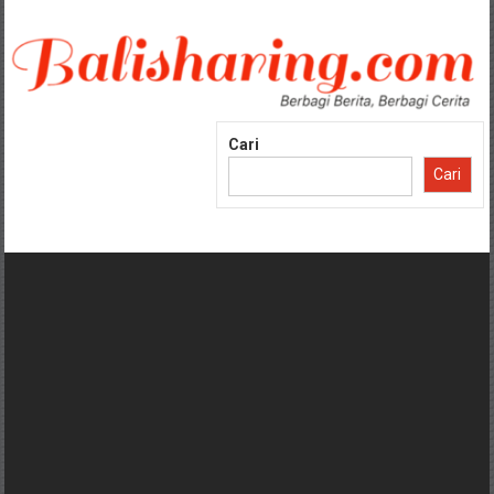
Lompat
ke
konten
Cari
Cari