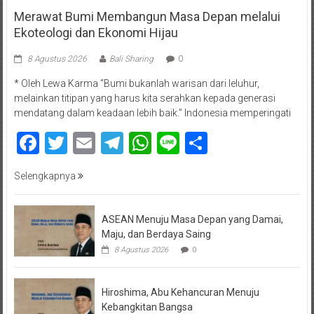
Merawat Bumi Membangun Masa Depan melalui
Ekoteologi dan Ekonomi Hijau
8 Agustus 2026
Bali Sharing
0
* Oleh Lewa Karma “Bumi bukanlah warisan dari leluhur,
melainkan titipan yang harus kita serahkan kepada generasi
mendatang dalam keadaan lebih baik.” Indonesia memperingati
Facebook
Twitter
Email
Telegram
WhatsApp
Line
Share
Selengkapnya
ASEAN Menuju Masa Depan yang Damai,
Maju, dan Berdaya Saing
8 Agustus 2026
0
Hiroshima, Abu Kehancuran Menuju
Kebangkitan Bangsa