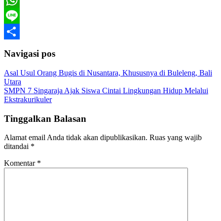
WhatsApp
Line
Share
Navigasi pos
Asal Usul Orang Bugis di Nusantara, Khususnya di Buleleng, Bali
Utara
SMPN 7 Singaraja Ajak Siswa Cintai Lingkungan Hidup Melalui
Ekstrakurikuler
Tinggalkan Balasan
Alamat email Anda tidak akan dipublikasikan.
Ruas yang wajib
ditandai
*
Komentar
*