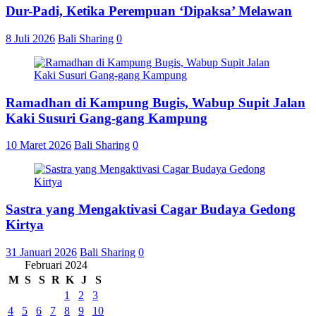
Dur-Padi, Ketika Perempuan ‘Dipaksa’ Melawan
8 Juli 2026
Bali Sharing
0
Ramadhan di Kampung Bugis, Wabup Supit Jalan
Kaki Susuri Gang-gang Kampung
10 Maret 2026
Bali Sharing
0
Sastra yang Mengaktivasi Cagar Budaya Gedong
Kirtya
31 Januari 2026
Bali Sharing
0
Februari 2024
M
S
S
R
K
J
S
1
2
3
4
5
6
7
8
9
10