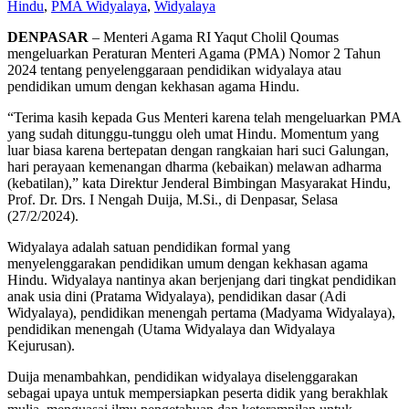
Hindu
,
PMA Widyalaya
,
Widyalaya
DENPASAR
– Menteri Agama RI Yaqut Cholil Qoumas
mengeluarkan Peraturan Menteri Agama (PMA) Nomor 2 Tahun
2024 tentang penyelenggaraan pendidikan widyalaya atau
pendidikan umum dengan kekhasan agama Hindu.
“Terima kasih kepada Gus Menteri karena telah mengeluarkan PMA
yang sudah ditunggu-tunggu oleh umat Hindu. Momentum yang
luar biasa karena bertepatan dengan rangkaian hari suci Galungan,
hari perayaan kemenangan dharma (kebaikan) melawan adharma
(kebatilan),” kata Direktur Jenderal Bimbingan Masyarakat Hindu,
Prof. Dr. Drs. I Nengah Duija, M.Si., di Denpasar, Selasa
(27/2/2024).
Widyalaya adalah satuan pendidikan formal yang
menyelenggarakan pendidikan umum dengan kekhasan agama
Hindu. Widyalaya nantinya akan berjenjang dari tingkat pendidikan
anak usia dini (Pratama Widyalaya), pendidikan dasar (Adi
Widyalaya), pendidikan menengah pertama (Madyama Widyalaya),
pendidikan menengah (Utama Widyalaya dan Widyalaya
Kejurusan).
Duija menambahkan, pendidikan widyalaya diselenggarakan
sebagai upaya untuk mempersiapkan peserta didik yang berakhlak