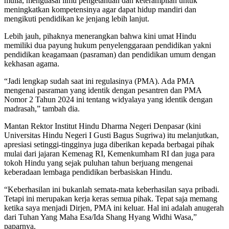
mulia, menguasai ilmu pengetahuan dan keterampilan untuk
meningkatkan kompetensinya agar dapat hidup mandiri dan
mengikuti pendidikan ke jenjang lebih lanjut.
Lebih jauh, pihaknya menerangkan bahwa kini umat Hindu
memiliki dua payung hukum penyelenggaraan pendidikan yakni
pendidikan keagamaan (pasraman) dan pendidikan umum dengan
kekhasan agama.
“Jadi lengkap sudah saat ini regulasinya (PMA). Ada PMA
mengenai pasraman yang identik dengan pesantren dan PMA
Nomor 2 Tahun 2024 ini tentang widyalaya yang identik dengan
madrasah,” tambah dia.
Mantan Rektor Institut Hindu Dharma Negeri Denpasar (kini
Universitas Hindu Negeri I Gusti Bagus Sugriwa) itu melanjutkan,
apresiasi setinggi-tingginya juga diberikan kepada berbagai pihak
mulai dari jajaran Kemenag RI, Kemenkumham RI dan juga para
tokoh Hindu yang sejak puluhan tahun berjuang mengenai
keberadaan lembaga pendidikan berbasiskan Hindu.
“Keberhasilan ini bukanlah semata-mata keberhasilan saya pribadi.
Tetapi ini merupakan kerja keras semua pihak. Tepat saja memang
ketika saya menjadi Dirjen, PMA ini keluar. Hal ini adalah anugerah
dari Tuhan Yang Maha Esa/Ida Shang Hyang Widhi Wasa,”
paparnya.