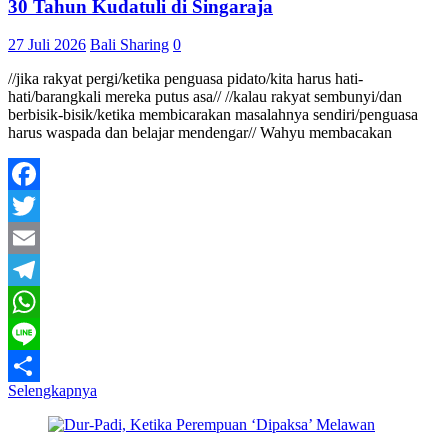
30 Tahun Kudatuli di Singaraja
27 Juli 2026
Bali Sharing
0
//jika rakyat pergi/ketika penguasa pidato/kita harus hati-
hati/barangkali mereka putus asa// //kalau rakyat sembunyi/dan
berbisik-bisik/ketika membicarakan masalahnya sendiri/penguasa
harus waspada dan belajar mendengar// Wahyu membacakan
Facebook
Twitter
Email
Telegram
WhatsApp
Line
Selengkapnya
Share