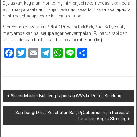
Dijelaskan, kegiatan monitoring ini menjadi rekomendasi akan peran
aktif masyarakat dan menjadi evaluasi kepada masyarakat apabila
nanti menghadapi resiko kejadian serupa.
Sementara perwakilan BPKAD Provinsi Bali Bali, Budi Setiyowati,
menyampaikan hal serupa agar penyampaian LPJ harus rapi dan
lengkap dengan bukti-bukti dan nota pembelian.
(bs)
Facebook
Twitter
Email
Telegram
WhatsApp
Line
Share
Navigasi
Aliansi Muslim Buleleng Laporkan AWK ke Polres Buleleng
pos
Sambangi Dinas Kesehatan Bali, Pj Gubernur Ingin Percepat
Turunkan Angka Stunting