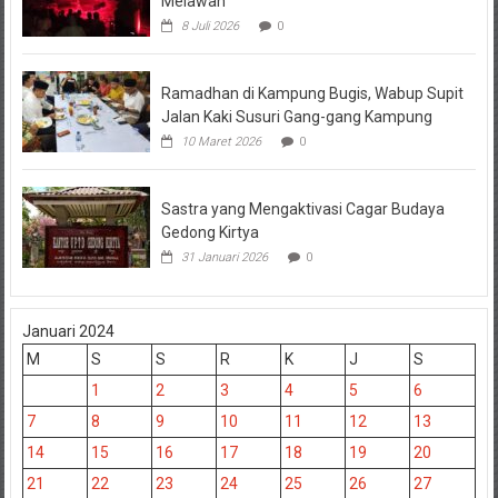
Melawan
8 Juli 2026
0
Ramadhan di Kampung Bugis, Wabup Supit
Jalan Kaki Susuri Gang-gang Kampung
10 Maret 2026
0
Sastra yang Mengaktivasi Cagar Budaya
Gedong Kirtya
31 Januari 2026
0
Januari 2024
M
S
S
R
K
J
S
1
2
3
4
5
6
7
8
9
10
11
12
13
14
15
16
17
18
19
20
21
22
23
24
25
26
27