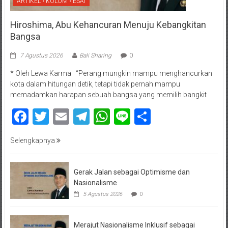
ARTIKEL • KOLOM • ESAI
Hiroshima, Abu Kehancuran Menuju Kebangkitan
Bangsa
7 Agustus 2026
Bali Sharing
0
* Oleh Lewa Karma “Perang mungkin mampu menghancurkan
kota dalam hitungan detik, tetapi tidak pernah mampu
memadamkan harapan sebuah bangsa yang memilih bangkit
Facebook
Twitter
Email
Telegram
WhatsApp
Line
Share
Selengkapnya
Gerak Jalan sebagai Optimisme dan
Nasionalisme
5 Agustus 2026
0
Merajut Nasionalisme Inklusif sebagai