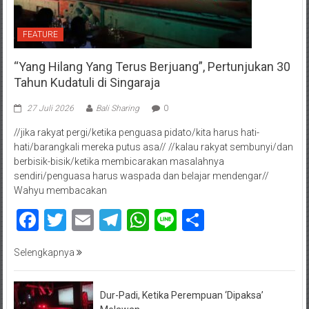
FEATURE
“Yang Hilang Yang Terus Berjuang”, Pertunjukan 30
Tahun Kudatuli di Singaraja
27 Juli 2026
Bali Sharing
0
//jika rakyat pergi/ketika penguasa pidato/kita harus hati-
hati/barangkali mereka putus asa// //kalau rakyat sembunyi/dan
berbisik-bisik/ketika membicarakan masalahnya
sendiri/penguasa harus waspada dan belajar mendengar//
Wahyu membacakan
Facebook
Twitter
Email
Telegram
WhatsApp
Line
Share
Selengkapnya
Dur-Padi, Ketika Perempuan ‘Dipaksa’