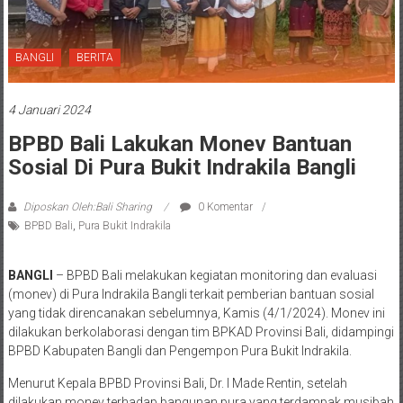
BANGLI
BERITA
4 Januari 2024
BPBD Bali Lakukan Monev Bantuan
Sosial Di Pura Bukit Indrakila Bangli
Diposkan Oleh:Bali Sharing
0 Komentar
BPBD Bali
,
Pura Bukit Indrakila
BANGLI
– BPBD Bali melakukan kegiatan monitoring dan evaluasi
(monev) di Pura Indrakila Bangli terkait pemberian bantuan sosial
yang tidak direncanakan sebelumnya, Kamis (4/1/2024). Monev ini
dilakukan berkolaborasi dengan tim BPKAD Provinsi Bali, didampingi
BPBD Kabupaten Bangli dan Pengempon Pura Bukit Indrakila.
Menurut Kepala BPBD Provinsi Bali, Dr. I Made Rentin, setelah
dilakukan monev terhadap bangunan pura yang terdampak musibah