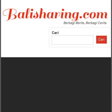
Lompat
ke
konten
Cari
Cari