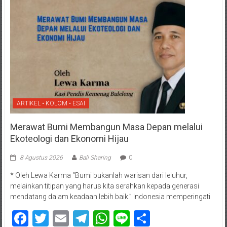
ARTIKEL • KOLOM • ESAI
Merawat Bumi Membangun Masa Depan melalui
Ekoteologi dan Ekonomi Hijau
8 Agustus 2026
Bali Sharing
0
* Oleh Lewa Karma “Bumi bukanlah warisan dari leluhur,
melainkan titipan yang harus kita serahkan kepada generasi
mendatang dalam keadaan lebih baik.” Indonesia memperingati
Facebook
Twitter
Email
Telegram
WhatsApp
Line
Share