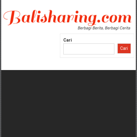
Lompat
ke
konten
Cari
Cari