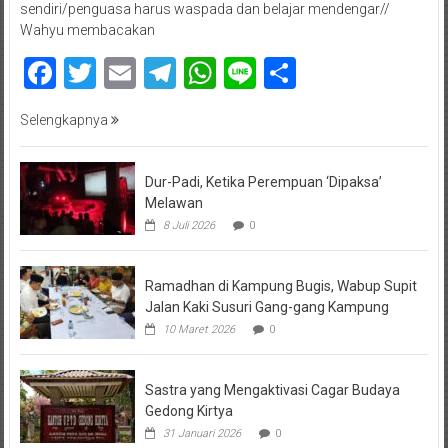
sendiri/penguasa harus waspada dan belajar mendengar//
Wahyu membacakan
Facebook
Twitter
Email
Telegram
WhatsApp
Line
Share
Selengkapnya
Dur-Padi, Ketika Perempuan ‘Dipaksa’
Melawan
8 Juli 2026
0
Ramadhan di Kampung Bugis, Wabup Supit
Jalan Kaki Susuri Gang-gang Kampung
10 Maret 2026
0
Sastra yang Mengaktivasi Cagar Budaya
Gedong Kirtya
31 Januari 2026
0