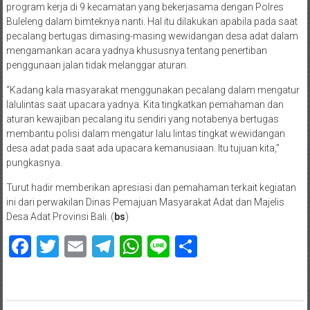
program kerja di 9 kecamatan yang bekerjasama dengan Polres
Buleleng dalam bimteknya nanti. Hal itu dilakukan apabila pada saat
pecalang bertugas dimasing-masing wewidangan desa adat dalam
mengamankan acara yadnya khususnya tentang penertiban
penggunaan jalan tidak melanggar aturan.
“Kadang kala masyarakat menggunakan pecalang dalam mengatur
lalulintas saat upacara yadnya. Kita tingkatkan pemahaman dan
aturan kewajiban pecalang itu sendiri yang notabenya bertugas
membantu polisi dalam mengatur lalu lintas tingkat wewidangan
desa adat pada saat ada upacara kemanusiaan. Itu tujuan kita,”
pungkasnya.
Turut hadir memberikan apresiasi dan pemahaman terkait kegiatan
ini dari perwakilan Dinas Pemajuan Masyarakat Adat dan Majelis
Desa Adat Provinsi Bali. (
bs
)
Facebook
Twitter
Email
Telegram
WhatsApp
Line
Share