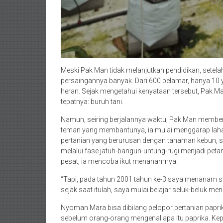
Meski Pak Man tidak melanjutkan pendidikan, setel
persaingannya banyak. Dari 600 pelamar, hanya 10 
heran. Sejak mengetahui kenyataan tersebut, Pak M
tepatnya: buruh tani.
Namun, seiring berjalannya waktu, Pak Man membera
teman yang membantunya, ia mulai menggarap lahan
pertanian yang berurusan dengan tanaman kebun, sepe
melalui fase jatuh-bangun-untung-rugi menjadi peta
pesat, ia mencoba ikut menanamnya.
“Tapi, pada tahun 2001 tahun ke-3 saya menanam s
sejak saat itulah, saya mulai belajar seluk-beluk men
Nyoman Mara bisa dibilang pelopor pertanian paprik
sebelum orang-orang mengenal apa itu paprika. Kep