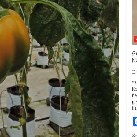
G
N
* 
Ke
be
pe
ke
Se