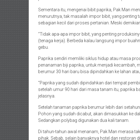
Sementara itu, mengenai bibit paprika, Pak Man men
menurutnya, tak masalah impor bibit, yang penting
sebagian kecil dari proses pertanian. Meski demikian
“Tidak apa-apa impor bibit, yang penting produksinya 
(tenaga kerja). Berbeda kalau langsung impor buah
gebu.
Paprika sendiri memiliki siklus hidup atau masa prod
penanaman biji paprika, untuk menjadi kecambah, 
berumur 30 hari baru bisa dipindahkan ke lahan ata
“Paprika yang sudah dipindahkan dari tempat pembibi
setelah umur 90 hari dari masa tanam itu, paprika 
jelasnya.
Setelah tanaman paprika berumur lebih dari setah
Pohon yang sudah dicabut, akan dimasukkan ke dal
Sedangkan polybag digunakan dua kali tanam.
Di tahun-tahun awal menanam, Pak Man merasa tak
pihak. Sebab, selain banyaknya hotel dan restoran d