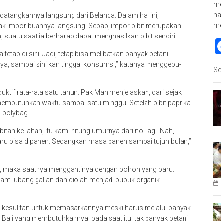
me
ha
datangkannya langsung dari Belanda. Dalam hal ini,
m
 tak impor buahnya langsung. Sebab, impor bibit merupakan
, suatu saat ia berharap dapat menghasilkan bibit sendiri.
tetap di sini. Jadi, tetap bisa melibatkan banyak petani
nya, sampai sini kan tinggal konsumsi,” katanya menggebu-
Se
uktif rata-rata satu tahun. Pak Man menjelaskan, dari sejak
membutuhkan waktu sampai satu minggu. Setelah bibit paprika
u polybag.
tan ke lahan, itu kami hitung umurnya dari nol lagi. Nah,
baru bisa dipanen. Sedangkan masa panen sampai tujuh bulan,”
un, maka saatnya menggantinya dengan pohon yang baru.
am lubang galian dan diolah menjadi pupuk organik.
 kesulitan untuk memasarkannya meski harus melalui banyak
i Bali yang membutuhkannya, pada saat itu, tak banyak petani