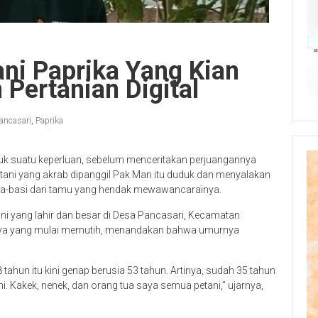
ni Paprika Yang Kian
Pertanian Digital
ancasari
,
Paprika
untuk suatu keperluan, sebelum menceritakan perjuangannya
etani yang akrab dipanggil Pak Man itu duduk dan menyalakan
a-basi dari tamu yang hendak mewawancarainya.
ani yang lahir dan besar di Desa Pancasari, Kecamatan
utnya yang mulai memutih, menandakan bahwa umurnya
tahun itu kini genap berusia 53 tahun. Artinya, sudah 35 tahun
ani. Kakek, nenek, dan orang tua saya semua petani,” ujarnya,