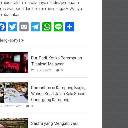
mbicarakan masalahnya sendiri/penguasa
rus waspada dan belajar mendengar// Wahyu
embacakan
Facebook
Twitter
Email
Telegram
WhatsApp
Line
Share
lengkapnya
Dur-Padi, Ketika Perempuan
‘Dipaksa’ Melawan
8 Juli 2026
0
Ramadhan di Kampung Bugis,
Wabup Supit Jalan Kaki Susuri
Gang-gang Kampung
10 Maret 2026
0
Sastra yang Mengaktivasi