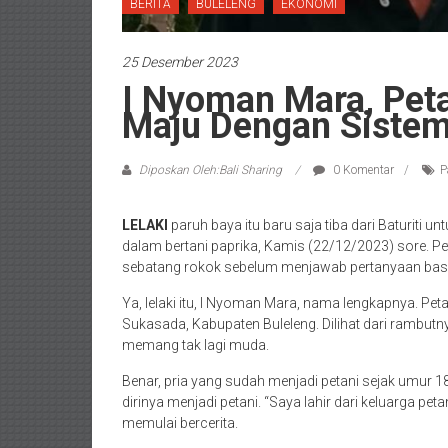
BERITA
BULELENG
EKONOMI
25 Desember 2023
I Nyoman Mara, Peta
Maju Dengan Sistem 
Diposkan Oleh:Bali Sharing
0 Komentar
P
LELAKI
paruh baya itu baru saja tiba dari Baturiti 
dalam bertani paprika, Kamis (22/12/2023) sore. P
sebatang rokok sebelum menjawab pertanyaan bas
Ya, lelaki itu, I Nyoman Mara, nama lengkapnya. Pet
Sukasada, Kabupaten Buleleng. Dilihat dari ramb
memang tak lagi muda.
Benar, pria yang sudah menjadi petani sejak umur 18 
dirinya menjadi petani. “Saya lahir dari keluarga pet
memulai bercerita.