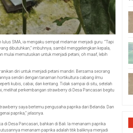
ah lulus SMA, ia mengaku sempat melamar menjadi guru. “Tapi
yang dibutuhkan,” imbuhnya, sambil menggelengkan kepala,
an mulai memutuskan untuk menjadi petani, oh maaf, lebih
nikan diri untuk menjadi petani mandiri. Bersama seorang
nya sendiri dengan tanaman hortikultura cabang ilmu
rti kubis, cabai, dan kentang. Tidak sampai di situ, setelah
ni, melihat perkembangan strawberry di Desa Pancasari begitu
trawberry saya bertemu pengusaha paprika dari Belanda. Dan
genai paprika,” jelasnya.
a di Desa Pancasari, bahkan di Bali. Ia menanam paprika
utusannya menanam paprika adalah titik baliknya menjadi