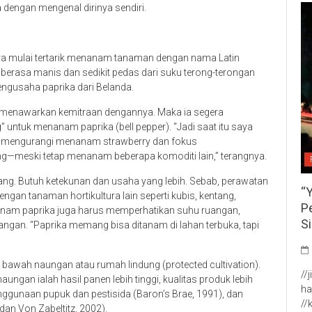
 dengan mengenal dirinya sendiri.
ra mulai tertarik menanam tanaman dengan nama Latin
rasa manis dan sedikit pedas dari suku terong-terongan
engusaha paprika dari Belanda.
t menawarkan kemitraan dengannya. Maka ia segera
tuk menanam paprika (bell pepper). “Jadi saat itu saya
ya mengurangi menanam strawberry dan fokus
—meski tetap menanam beberapa komoditi lain,” terangnya.
ng. Butuh ketekunan dan usaha yang lebih. Sebab, perawatan
“
ngan tanaman hortikultura lain seperti kubis, kentang,
P
anam paprika juga harus memperhatikan suhu ruangan,
S
angan. “Paprika memang bisa ditanam di lahan terbuka, tapi
bawah naungan atau rumah lindung (protected cultivation).
//
gan ialah hasil panen lebih tinggi, kualitas produk lebih
ha
nggunaan pupuk dan pestisida (Baron’s Brae, 1991), dan
//
an Von Zabeltitz, 2002).