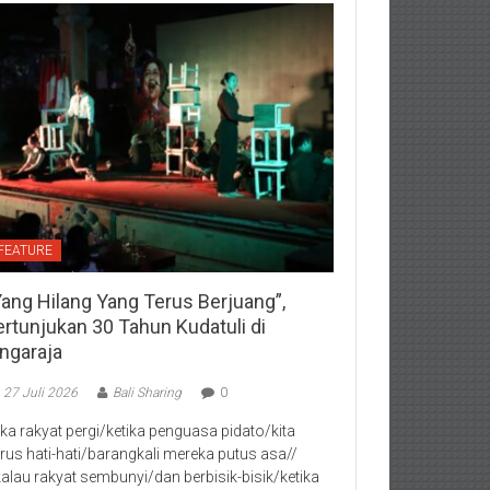
FEATURE
Yang Hilang Yang Terus Berjuang”,
ertunjukan 30 Tahun Kudatuli di
ingaraja
27 Juli 2026
Bali Sharing
0
jika rakyat pergi/ketika penguasa pidato/kita
rus hati-hati/barangkali mereka putus asa//
kalau rakyat sembunyi/dan berbisik-bisik/ketika