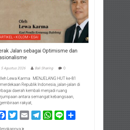
ARTIKEL • KOLOM • ESAI
erak Jalan sebagai Optimisme dan
asionalisme
5 Agustus 2026
Bali Sharing
0
Oleh Lewa Karma MENJELANG HUT ke-81
merdekaan Republik Indonesia, jalan-jalan di
rbagai daerah kembali menjadi ruang
rjumpaan antara semangat kebangsaan,
gembiraan rakyat,
Facebook
Twitter
Email
Telegram
WhatsApp
Line
Share
lengkapnya