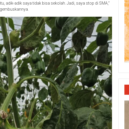
u, adik-adik saya tidak bisa sekolah. Jadi, saya stop di SMA,”
engembuskannya.