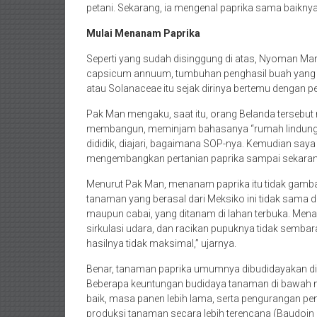
petani. Sekarang, ia mengenal paprika sama baiknya
Mulai Menanam Paprika
Seperti yang sudah disinggung di atas, Nyoman Ma
capsicum annuum, tumbuhan penghasil buah yang be
atau Solanaceae itu sejak dirinya bertemu dengan p
Pak Man mengaku, saat itu, orang Belanda tersebu
membangun, meminjam bahasanya “rumah lindung” un
dididik, diajari, bagaimana SOP-nya. Kemudian sa
mengembangkan pertanian paprika sampai sekarang
Menurut Pak Man, menanam paprika itu tidak gamba
tanaman yang berasal dari Meksiko ini tidak sama de
maupun cabai, yang ditanam di lahan terbuka. Men
sirkulasi udara, dan racikan pupuknya tidak sembar
hasilnya tidak maksimal,” ujarnya.
Benar, tanaman paprika umumnya dibudidayakan di 
Beberapa keuntungan budidaya tanaman di bawah naun
baik, masa panen lebih lama, serta pengurangan pe
produksi tanaman secara lebih terencana (Baudoin d