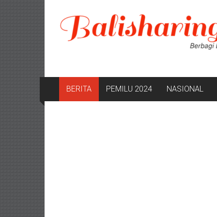
Lompat
ke
konten
BERITA
PEMILU 2024
NASIONAL