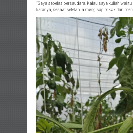
“Saya sebelas bersaudara. Kalau saya kuliah waktu it
katanya, sesaat setelah ia mengisap rokok dan m