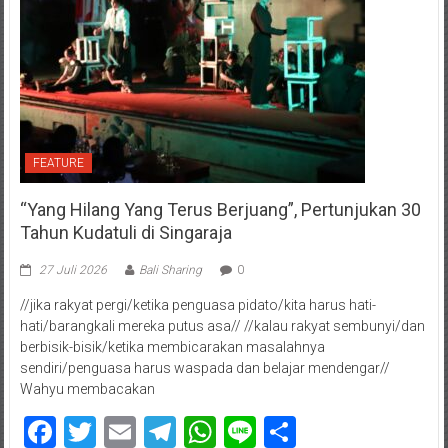
FEATURE
“Yang Hilang Yang Terus Berjuang”, Pertunjukan 30
Tahun Kudatuli di Singaraja
27 Juli 2026
Bali Sharing
0
//jika rakyat pergi/ketika penguasa pidato/kita harus hati-
hati/barangkali mereka putus asa// //kalau rakyat sembunyi/dan
berbisik-bisik/ketika membicarakan masalahnya
sendiri/penguasa harus waspada dan belajar mendengar//
Wahyu membacakan
Facebook
Twitter
Email
Telegram
WhatsApp
Line
Share