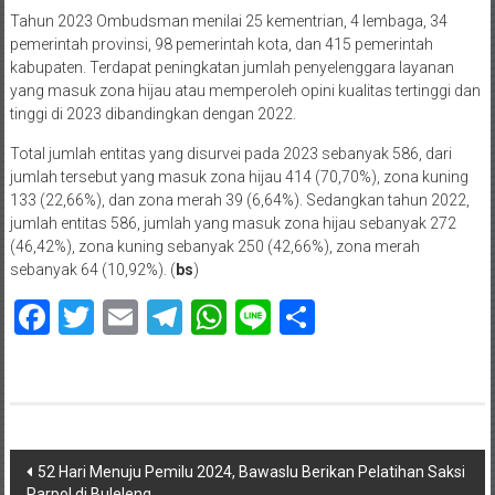
Tahun 2023 Ombudsman menilai 25 kementrian, 4 lembaga, 34
pemerintah provinsi, 98 pemerintah kota, dan 415 pemerintah
kabupaten. Terdapat peningkatan jumlah penyelenggara layanan
yang masuk zona hijau atau memperoleh opini kualitas tertinggi dan
tinggi di 2023 dibandingkan dengan 2022.
Total jumlah entitas yang disurvei pada 2023 sebanyak 586, dari
jumlah tersebut yang masuk zona hijau 414 (70,70%), zona kuning
133 (22,66%), dan zona merah 39 (6,64%). Sedangkan tahun 2022,
jumlah entitas 586, jumlah yang masuk zona hijau sebanyak 272
(46,42%), zona kuning sebanyak 250 (42,66%), zona merah
sebanyak 64 (10,92%). (
bs
)
Facebook
Twitter
Email
Telegram
WhatsApp
Line
Share
Navigasi
52 Hari Menuju Pemilu 2024, Bawaslu Berikan Pelatihan Saksi
Parpol di Buleleng