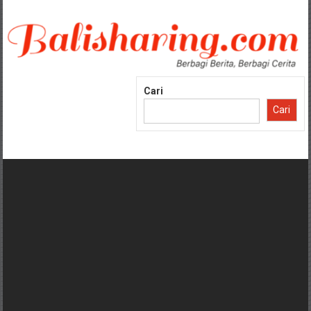
Lompat
ke
konten
Cari
Cari