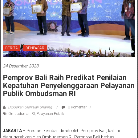
BERITA
DENPASAR
24 Desember 2023
Pemprov Bali Raih Predikat Penilaian
Kepatuhan Penyelenggaraan Pelayanan
Publik Ombudsman RI
Diposkan Oleh:Bali Sharing
0 Komentar
Ombudsman RI
,
Pelayanan Publik
JAKARTA
– Prestasi kembali diraih oleh Pemprov Bali, kali ini
dianugerahkan oleh Ombudsman RI. Pemprov Bali berhasil