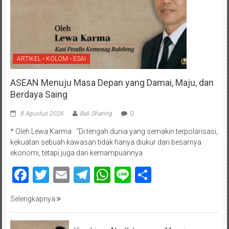
ARTIKEL • KOLOM • ESAI
ASEAN Menuju Masa Depan yang Damai, Maju, dan
Berdaya Saing
8 Agustus 2026
Bali Sharing
0
* Oleh Lewa Karma “Di tengah dunia yang semakin terpolarisasi,
kekuatan sebuah kawasan tidak hanya diukur dari besarnya
ekonomi, tetapi juga dari kemampuannya
Facebook
Twitter
Email
Telegram
WhatsApp
Line
Share
Selengkapnya