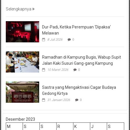
Selengkapnya
Dur-Padi, Ketika Perempuan ‘Dipaksa’
Melawan
8 Juli 2026
0
Ramadhan di Kampung Bugis, Wabup Supit
Jalan Kaki Susuri Gang-gang Kampung
10 Maret 2026
0
Sastra yang Mengaktivasi Cagar Budaya
Gedong Kirtya
31 Januari 2026
0
Desember 2023
M
S
S
R
K
J
S