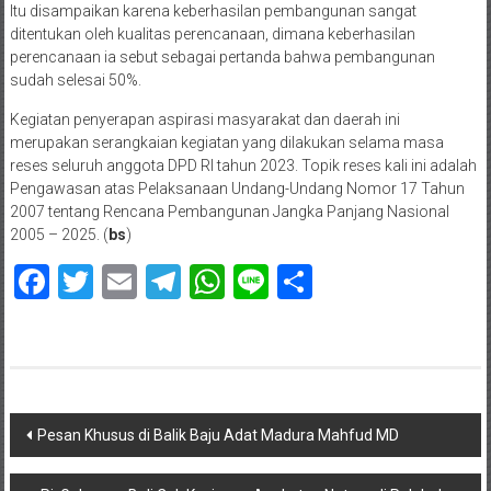
Itu disampaikan karena keberhasilan pembangunan sangat
ditentukan oleh kualitas perencanaan, dimana keberhasilan
perencanaan ia sebut sebagai pertanda bahwa pembangunan
sudah selesai 50%.
Kegiatan penyerapan aspirasi masyarakat dan daerah ini
merupakan serangkaian kegiatan yang dilakukan selama masa
reses seluruh anggota DPD RI tahun 2023. Topik reses kali ini adalah
Pengawasan atas Pelaksanaan Undang-Undang Nomor 17 Tahun
2007 tentang Rencana Pembangunan Jangka Panjang Nasional
2005 – 2025. (
bs
)
Facebook
Twitter
Email
Telegram
WhatsApp
Line
Share
Navigasi
Pesan Khusus di Balik Baju Adat Madura Mahfud MD
pos