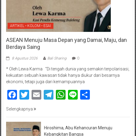
ARTIKEL • KOLOM • ESAI
ASEAN Menuju Masa Depan yang Damai, Maju, dan
Berdaya Saing
8 Agustus 2026
Bali Sharing
0
* Oleh Lewa Karma “Di tengah dunia yang semakin terpolarisasi,
kekuatan sebuah kawasan tidak hanya diukur dari besarnya
ekonomi, tetapi juga dari kemampuannya
Facebook
Twitter
Email
Telegram
WhatsApp
Line
Share
Selengkapnya
Hiroshima, Abu Kehancuran Menuju
Kebangkitan Bangsa