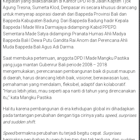
Kegiatan yang dilaksanakan di Kantor DPD RI di Jalan Kapten Tjok
Agung Tresna, Sumerta Klod, Denpasar ini secara khusus dirancang
untuk menyerap aspirasi daerah dari Bappeda Provinsi Bali dan
Bappeda Kabupaten Badung. Dari Bappeda Badung hadir Kepala
Bappeda I Made Wira Darmajaya didampingi Kabid PPEPD.
Sementara Made Satya didampingi Pranata Humas Ahli Madya
Bappeda Bali I Dewa Putu Gandita Rai Anom dan Perencana Ahli
Muda Bappeda Bali Agus Adi Darma.
Saat membuka pertemuan, anggota DPD I Made Mangku Pastika
yang juga mantan Gubenrur Bali periode 2008 – 2018
mengemukakan, perencanaan pembangunan baik di pusat maupun
di daerah, harus dirancang lebih baik, visioner, berwawasan luas,
pemahaman yang mendalam, fleksibel, adaptif dan kolaboratif.
“Harus lebih jelas, mau seperti apa nanti di tahun yang direncanakan
itu,” kata Mangku Pastika.
Hal itu karena pembangunan di era kehidupan global ini dihadapkan
pada tantangan perubahan dengan tiga cirinya yaitu
speed, surprises
and sudden shift.
Speed
bermakna perubahan itu terjadi begitu cepat.
Surprises
bermakna perubahan itu penuh kejutan dan tak terduga, dan
sudden