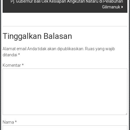
Pj. Gubernur Bali Cek Kesiapan Angkutan Nataru di Pelabuhan
Gilimanuk
Tinggalkan Balasan
Alamat email Anda tidak akan dipublikasikan.
Ruas yang wajib
ditandai
*
Komentar
*
Nama
*