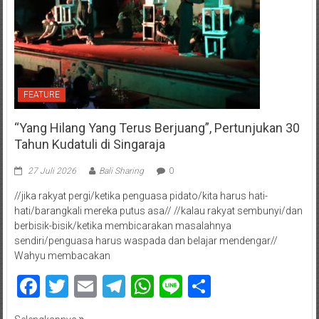
FEATURE
“Yang Hilang Yang Terus Berjuang”, Pertunjukan 30
Tahun Kudatuli di Singaraja
27 Juli 2026
Bali Sharing
0
//jika rakyat pergi/ketika penguasa pidato/kita harus hati-
hati/barangkali mereka putus asa// //kalau rakyat sembunyi/dan
berbisik-bisik/ketika membicarakan masalahnya
sendiri/penguasa harus waspada dan belajar mendengar//
Wahyu membacakan
Facebook
Twitter
Email
Telegram
WhatsApp
Line
Share