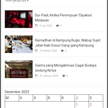
Selengkapnya
Dur-Padi, Ketika Perempuan ‘Dipaksa’
Melawan
8 Juli 2026
0
Ramadhan di Kampung Bugis, Wabup Supit
Jalan Kaki Susuri Gang-gang Kampung
10 Maret 2026
0
Sastra yang Mengaktivasi Cagar Budaya
Gedong Kirtya
31 Januari 2026
0
Desember 2023
M
S
S
R
K
J
S
1
2