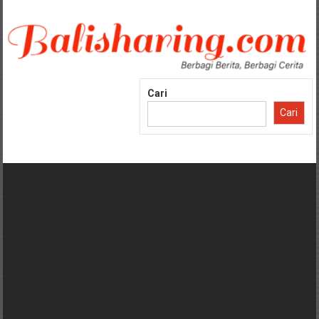
Lompat
ke
konten
Cari
Cari