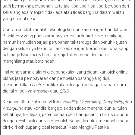
shift
bermakna perubahan itu terjadi tiba-tiba, tiba-tiba berubah dari
sekarang ada menjadi tidak ada atau tidak berguna dalam waktu
yang sangat cepat.
Contoh untuk itu adalah teknologi komunikasi dengan handphone
Blackberry yang pada zamannya merajai dunia telekomunikasi,
namun kemudian terjadi perubahan tak terduga dan penuh kejutan
dengan keluarnya teknologi android dengan komunikasi whatsapp
sehingga Blackberry tiba-tiba saja tak berguna dan harus
menghilang atau berpindah.
Hal yang sama dialami ojek pangkalan yang digantikan ojek online,
bisnis jasa pembayaran dan pembelian barang yang dulu
mengandalkan
cash
kini dilakukan dengan berbagai macam cara
digital misalnya
e-money
atau
QRIS.
Keadaan 3S melahirkan VUCA (
Volatility, Uncertainty, Complexity
, dan
Ambiguity
) atau kondisi bergejolak dan tidak menentu dunia. Ïtulah
sebabnya, ke depan, perencanaan pembangunan itu harus disusun
dengan lebih baik dan visioner oleh Bappeda untuk mengantisipasi
cirri-ciri kehidupan global tersebut,” kata Mangku Pastika.