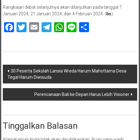
Rangkaian debat selanjutnya akan dilanjutkan pada tanggal 7
Januari 2024, 21 Januari 2024, dan 4 Februari 2024. (
bs
)
Facebook
Twitter
Email
Telegram
WhatsApp
Line
Share
Navigasi
30 Peserta Sekolah Lansia Wreda Harum Mahottama Desa
Tegal Harum Diwisuda
pos
Perencanaan Bali ke Depan Harus Lebih Visioner
Tinggalkan Balasan
Alamat email Anda tidak akan dipublikasikan.
Ruas yang wajib