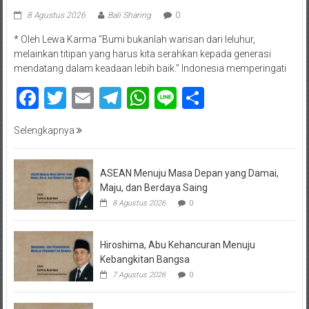
8 Agustus 2026
Bali Sharing
0
* Oleh Lewa Karma “Bumi bukanlah warisan dari leluhur,
melainkan titipan yang harus kita serahkan kepada generasi
mendatang dalam keadaan lebih baik.” Indonesia memperingati
Facebook
Twitter
Email
Telegram
WhatsApp
Line
Share
Selengkapnya
ASEAN Menuju Masa Depan yang Damai,
Maju, dan Berdaya Saing
8 Agustus 2026
0
Hiroshima, Abu Kehancuran Menuju
Kebangkitan Bangsa
7 Agustus 2026
0