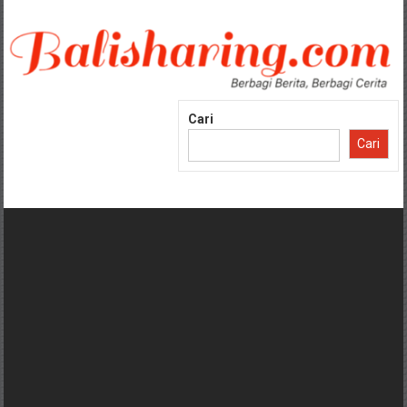
Lompat
ke
konten
Cari
Cari