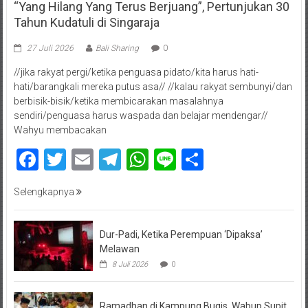
“Yang Hilang Yang Terus Berjuang”, Pertunjukan 30
Tahun Kudatuli di Singaraja
27 Juli 2026
Bali Sharing
0
//jika rakyat pergi/ketika penguasa pidato/kita harus hati-
hati/barangkali mereka putus asa// //kalau rakyat sembunyi/dan
berbisik-bisik/ketika membicarakan masalahnya
sendiri/penguasa harus waspada dan belajar mendengar//
Wahyu membacakan
Facebook
Twitter
Email
Telegram
WhatsApp
Line
Share
Selengkapnya
Dur-Padi, Ketika Perempuan ‘Dipaksa’
Melawan
8 Juli 2026
0
Ramadhan di Kampung Bugis, Wabup Supit