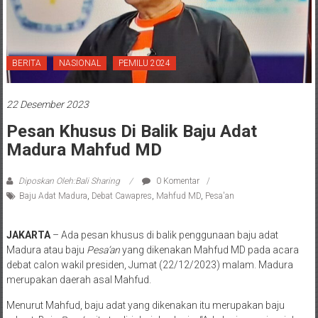
BERITA
NASIONAL
PEMILU 2024
22 Desember 2023
Pesan Khusus Di Balik Baju Adat
Madura Mahfud MD
Diposkan Oleh:Bali Sharing
0 Komentar
Baju Adat Madura
,
Debat Cawapres
,
Mahfud MD
,
Pesa'an
JAKARTA
– Ada pesan khusus di balik penggunaan baju adat
Madura atau baju
Pesa’an
yang dikenakan Mahfud MD pada acara
debat calon wakil presiden, Jumat (22/12/2023) malam. Madura
merupakan daerah asal Mahfud.
Menurut Mahfud, baju adat yang dikenakan itu merupakan baju