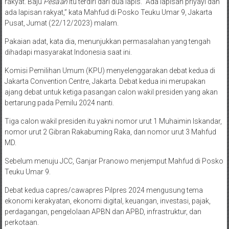
rakyat. Baju
Pesa’an
itu terdiri dari dua lapis. “Ada lapisan priyayi dan
ada lapisan rakyat,” kata Mahfud di Posko Teuku Umar 9, Jakarta
Pusat, Jumat (22/12/2023) malam.
Pakaian adat, kata dia, menunjukkan permasalahan yang tengah
dihadapi masyarakat Indonesia saat ini.
Komisi Pemilihan Umum (KPU) menyelenggarakan debat kedua di
Jakarta Convention Centre, Jakarta. Debat kedua ini merupakan
ajang debat untuk ketiga pasangan calon wakil presiden yang akan
bertarung pada Pemilu 2024 nanti.
Tiga calon wakil presiden itu yakni nomor urut 1 Muhaimin Iskandar,
nomor urut 2 Gibran Rakabuming Raka, dan nomor urut 3 Mahfud
MD.
Sebelum menuju JCC, Ganjar Pranowo menjemput Mahfud di Posko
Teuku Umar 9.
Debat kedua capres/cawapres Pilpres 2024 mengusung tema
ekonomi kerakyatan, ekonomi digital, keuangan, investasi, pajak,
perdagangan, pengelolaan APBN dan APBD, infrastruktur, dan
perkotaan.