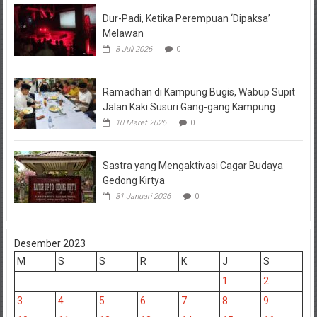
Dur-Padi, Ketika Perempuan ‘Dipaksa’
Melawan
8 Juli 2026
0
Ramadhan di Kampung Bugis, Wabup Supit
Jalan Kaki Susuri Gang-gang Kampung
10 Maret 2026
0
Sastra yang Mengaktivasi Cagar Budaya
Gedong Kirtya
31 Januari 2026
0
Desember 2023
M
S
S
R
K
J
S
1
2
3
4
5
6
7
8
9