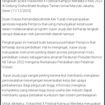
rangkaian acara Vokasifest X Festival Kampus Merdeka (FKM) 2023
di Gedung Graha Bhakti Budaya Taman Ismail Marzuki Jakarta,
Senin (11/12/2023).
Dirjen Vokasi Kemendikbudristek Kiki Yuliati menyampaikan
apresiasi kepada Pemprov Bali yang menunjukkan keseriusan
dalam melaksanakan program
tracer study
dan berharap langkah
serupa dilakukan oleh pemerintah daerah lainnya.
Penghargaan ini menjadi bukti besarnya perhatian Pemprov Bali
terhadap dunia pendidikan. Hal ini mengingat,
tracer study
merupakan instrumen penting dalam proses penjaminan mutu
pendidikan vokasi sebagaimana amanat Peraturan Presiden Nomor
68 Tahun 2022 mengenai Revitalisasi Pendidikan dan Pelatihan
Vokasi.
Tracer study
juga sangat penting karena ikut membantu mengatasi
permasalahan kesenjangan kesempatan kerja dan upaya
perbaikannya. Bagi perguruan tinggi, informasi mengenai
kompetensi yang relevan bagi dunia usaha dan industri dapat
membantu upaya perbaikan kurikulum dan sistem pembelajaran.
Untuk diketahui, Vokasifest X Festival Kampus Merdeka merupakan