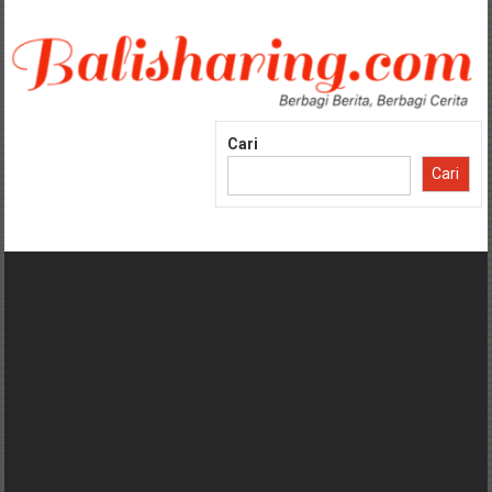
Lompat
ke
konten
Cari
Cari