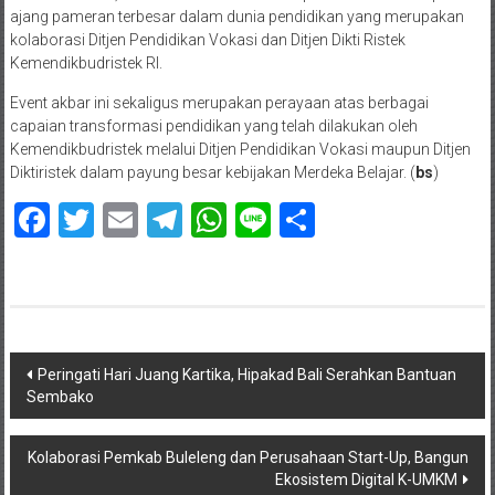
ajang pameran terbesar dalam dunia pendidikan yang merupakan
kolaborasi Ditjen Pendidikan Vokasi dan Ditjen Dikti Ristek
Kemendikbudristek RI.
Event akbar ini sekaligus merupakan perayaan atas berbagai
capaian transformasi pendidikan yang telah dilakukan oleh
Kemendikbudristek melalui Ditjen Pendidikan Vokasi maupun Ditjen
Diktiristek dalam payung besar kebijakan Merdeka Belajar. (
bs
)
Facebook
Twitter
Email
Telegram
WhatsApp
Line
Share
Navigasi
Peringati Hari Juang Kartika, Hipakad Bali Serahkan Bantuan
Sembako
pos
Kolaborasi Pemkab Buleleng dan Perusahaan Start-Up, Bangun
Ekosistem Digital K-UMKM