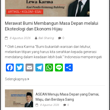
ARTIKEL • KOLOM • ESAI
Merawat Bumi Membangun Masa Depan melalui
Ekoteologi dan Ekonomi Hijau
8 Agustus 2026
Bali Sharing
0
* Oleh Lewa Karma “Bumi bukanlah warisan dari leluhur,
melainkan titipan yang harus kita serahkan kepada generasi
mendatang dalam keadaan lebih baik.” Indonesia memperingati
Facebook
Twitter
Email
Telegram
WhatsApp
Line
Share
Selengkapnya
ASEAN Menuju Masa Depan yang Damai,
Maju, dan Berdaya Saing
8 Agustus 2026
0