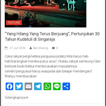
FEATURE
“Yang Hilang Yang Terus Berjuang”, Pertunjukan 30
Tahun Kudatuli di Singaraja
27 Juli 2026
Bali Sharing
0
//jika rakyat pergi/ketika penguasa pidato/kita harus hati-
hati/barangkali mereka putus asa// //kalau rakyat sembunyi/dan
berbisik-bisik/ketika membicarakan masalahnya
sendiri/penguasa harus waspada dan belajar mendengar//
Wahyu membacakan
Facebook
Twitter
Email
Telegram
WhatsApp
Line
Share
Selengkapnya