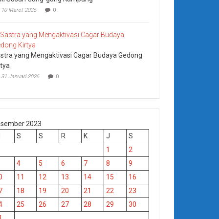
10 Maret 2026
0
stra yang Mengaktivasi Cagar Budaya Gedong
rtya
31 Januari 2026
0
sember 2023
M
S
S
R
K
J
S
1
2
4
5
6
7
8
9
0
11
12
13
14
15
16
7
18
19
20
21
22
23
4
25
26
27
28
29
30
1