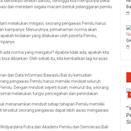
 identifikasi terlebih dahulu, sehingga kita mempunyai bekal
Hi
pasi dan meredam segala macam bentuk pelanggaran pemilu
Ba
dalam melakukan mitigasi, seorang pengawas Pemilu harus
an kampanye. Menurutnya, pemahaman norma akan
kah tindakan yang dilakukan oleh peserta Pemilu,
Ge
ampanye.
 ada norma yang mengatur? Apabila tidak ada, apakah kita
isa dibiarkan. Oleh sebab itu, kita kembalikan lagi ke asas
aran dan Data Informasi Bawaslu Bali itu kemudian
rang pengawas Pemilu harus memiliki mindset seluruh
Pemilu. Dengan mindset seperti itulah, menurut dia, seorang
simal melakukan fungsi pencegahan dan penindakan.
tuk menanamkan mindset setiap tahapan Pemilu memiliki
“
set tersebut seorang pengawas dapat lebih awas mengawasi
P
S
Widyardana Putra dari Akademi Pemilu dan Demokrasi Bali