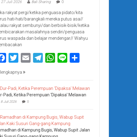
27 Juli 2026
Bali Sharing
0
jika rakyat pergi/ketika penguasa pidato/kita
rus hati-hati/barangkali mereka putus asa//
kalau rakyat sembunyi/dan berbisik-bisik/ketika
mbicarakan masalahnya sendiri/penguasa
rus waspada dan belajar mendengar// Wahyu
embacakan
Facebook
Twitter
Email
Telegram
WhatsApp
Line
Share
lengkapnya
r-Padi, Ketika Perempuan ‘Dipaksa’ Melawan
8 Juli 2026
0
madhan di Kampung Bugis, Wabup Supit Jalan
ki Susuri Gang-gang Kampung