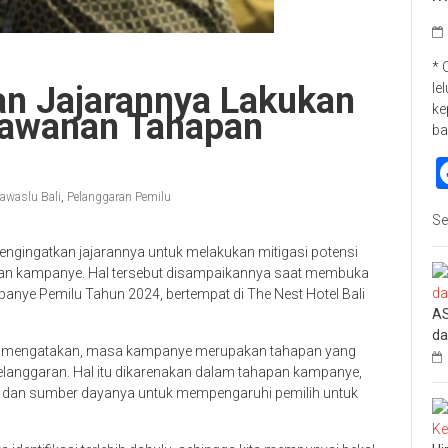
* 
an Jajarannya Lakukan
le
ke
erawanan Tahapan
ba
awaslu Bali
,
Pelanggaran Pemilu
Se
engingatkan jajarannya untuk melakukan mitigasi potensi
n kampanye. Hal tersebut disampaikannya saat membuka
ye Pemilu Tahun 2024, bertempat di The Nest Hotel Bali
AS
da
ka mengatakan, masa kampanye merupakan tahapan yang
langgaran. Hal itu dikarenakan dalam tahapan kampanye,
dan sumber dayanya untuk mempengaruhi pemilih untuk