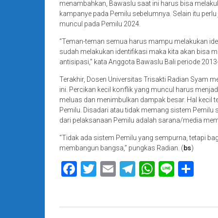
menambahkan, Bawaslu saat ini harus bisa melaku
kampanye pada Pemilu sebelumnya. Selain itu perlu 
muncul pada Pemilu 2024.
“Teman-teman semua harus mampu melakukan identif
sudah melakukan identifikasi maka kita akan bisa 
antisipasi,” kata Anggota Bawaslu Bali periode 2013-
Terakhir, Dosen Universitas Trisakti Radian Syam
ini. Percikan kecil konflik yang muncul harus menja
meluas dan menimbulkan dampak besar. Hal kecil t
Pemilu. Disadari atau tidak memang sistem Pemilu 
dari pelaksanaan Pemilu adalah sarana/media me
“Tidak ada sistem Pemilu yang sempurna, tetapi ba
membangun bangsa,” pungkas Radian. (
bs
)
Facebook
Twitter
Email
Telegram
WhatsAp
Line
Sha