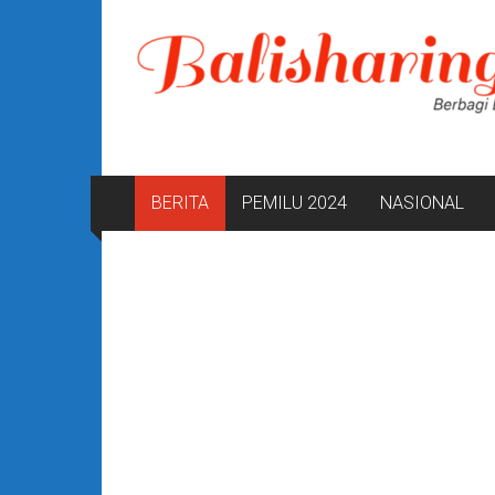
Lompat
ke
konten
BERITA
PEMILU 2024
NASIONAL