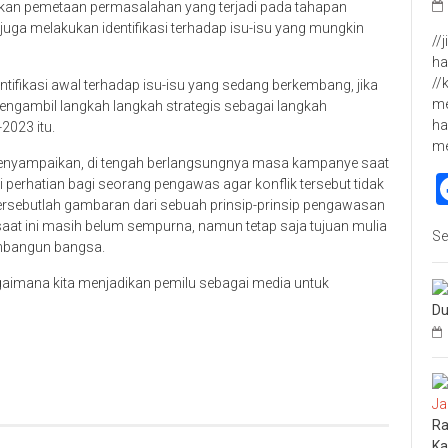
kan pemetaan permasalahan yang terjadi pada tahapan
juga melakukan identifikasi terhadap isu-isu yang mungkin
//
ha
//
ikasi awal terhadap isu-isu yang sedang berkembang, jika
me
mengambil langkah langkah strategis sebagai langkah
ha
2023 itu.
m
 menyampaikan, di tengah berlangsungnya masa kampanye saat
di perhatian bagi seorang pengawas agar konflik tersebut tidak
ersebutlah gambaran dari sebuah prinsip-prinsip pengawasan
saat ini masih belum sempurna, namun tetap saja tujuan mulia
Se
mbangun bangsa.
gaimana kita menjadikan pemilu sebagai media untuk
Du
p
re
Ra
Ka