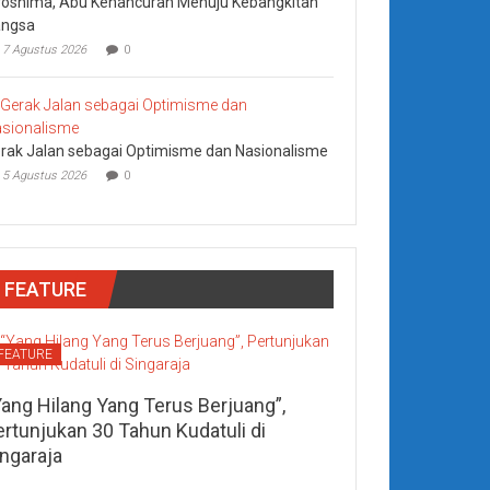
roshima, Abu Kehancuran Menuju Kebangkitan
ngsa
7 Agustus 2026
0
rak Jalan sebagai Optimisme dan Nasionalisme
5 Agustus 2026
0
FEATURE
FEATURE
Yang Hilang Yang Terus Berjuang”,
ertunjukan 30 Tahun Kudatuli di
ingaraja