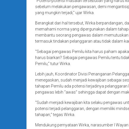
“Potensi-potensi masalah tersebutlah yang harus kita
sebelum melakukan pengawasan, demi mengantisi
yang mungkin terjadi,” ujar Wirka.
Berangkat dari hal tersebut, Wirka berpandangan, 
memahami norma yang dipergunakan dalam tahap
membantu seorang pengawas dalam memutuskan apa
termasuk tindakan pelanggaran atau tidak dalam k
“Sebagai pengawas Pemilu kita harus paham apakah
harus biarkan? Sebagai pengawas Pemilu tentu tidak b
Pemilu,” tutur Wirka.
Lebih jauh, Koordinator Divisi Penanganan Pelangg
menegaskan, sudah menjadi kewajiban sebagai seo
tahapan Pemilu ada potensi terjadinya pelanggaran 
pengawas lebih “awas” sehingga dapat dengan mak
“Sudah menjadi kewajiban kita selaku pengawas un
potensi terjadi pelanggaran, dengan memiliki mind
tahapan,” tegas Wirka.
Mendukung pernyataan Wirka, narasumber I Wayan 