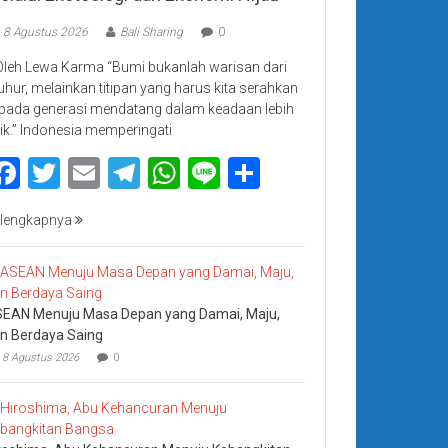
8 Agustus 2026
Bali Sharing
0
Oleh Lewa Karma “Bumi bukanlah warisan dari
luhur, melainkan titipan yang harus kita serahkan
pada generasi mendatang dalam keadaan lebih
ik.” Indonesia memperingati
Facebook
Twitter
Email
Telegram
WhatsApp
Line
Share
lengkapnya
EAN Menuju Masa Depan yang Damai, Maju,
n Berdaya Saing
8 Agustus 2026
0