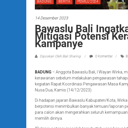
BADUNG
BERITA
PEMILU 2024
14 Desember 2023
Bawaslu Bali Ingatk
Mitigasi Potensi K
Kampanye
Diposkan Oleh:Bali Sharing
0 Komentar
B
BADUNG
– Anggota Bawaslu Bali, I Wayan Wirka, m
kerawanan sebelum melakukan pengawasan tahapa
kegiatan Rapat Koordinasi Pengawasan Masa Kampan
Nusa Dua, Kamis (14/12/2023).
Di hadapan jajaran Bawaslu Kabupaten/Kota, Wir
berpotensi menimbulkan banyak temuan/laporan pe
para calon akan mengerahkan seluruh kemampuan 
memilih dirinya.