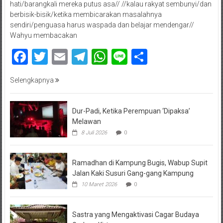
hati/barangkali mereka putus asa// //kalau rakyat sembunyi/dan
berbisik-bisik/ketika membicarakan masalahnya
sendiri/penguasa harus waspada dan belajar mendengar//
Wahyu membacakan
Facebook
Twitter
Email
Telegram
WhatsApp
Line
Share
Selengkapnya
Dur-Padi, Ketika Perempuan ‘Dipaksa’
Melawan
8 Juli 2026
0
Ramadhan di Kampung Bugis, Wabup Supit
Jalan Kaki Susuri Gang-gang Kampung
10 Maret 2026
0
Sastra yang Mengaktivasi Cagar Budaya