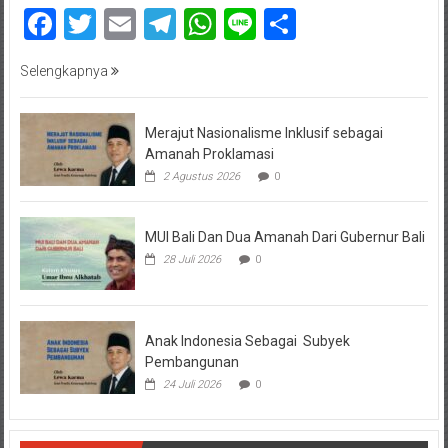
Facebook
Twitter
Email
Telegram
WhatsApp
Line
Share
Selengkapnya
Merajut Nasionalisme Inklusif sebagai
Amanah Proklamasi
2 Agustus 2026
0
MUI Bali Dan Dua Amanah Dari Gubernur Bali
28 Juli 2026
0
Anak Indonesia Sebagai Subyek
Pembangunan
24 Juli 2026
0