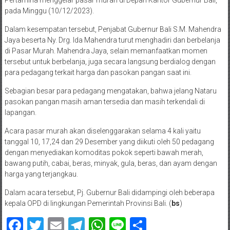
Pertamina menggelar pasar murah di Depan Kantor Gubernur Bali,
pada Minggu (10/12/2023).
Dalam kesempatan tersebut, Penjabat Gubernur Bali S.M. Mahendra
Jaya beserta Ny. Drg. Ida Mahendra turut menghadiri dan berbelanja
di Pasar Murah. Mahendra Jaya, selain memanfaatkan momen
tersebut untuk berbelanja, juga secara langsung berdialog dengan
para pedagang terkait harga dan pasokan pangan saat ini.
Sebagian besar para pedagang mengatakan, bahwa jelang Nataru
pasokan pangan masih aman tersedia dan masih terkendali di
lapangan.
Acara pasar murah akan diselenggarakan selama 4 kali yaitu
tanggal 10, 17,24 dan 29 Desember yang diikuti oleh 50 pedagang
dengan menyediakan komoditas pokok seperti bawah merah,
bawang putih, cabai, beras, minyak, gula, beras, dan ayam dengan
harga yang terjangkau.
Dalam acara tersebut, Pj. Gubernur Bali didampingi oleh beberapa
kepala OPD di lingkungan Pemerintah Provinsi Bali. (
bs
)
Facebook
Twitter
Email
Telegram
WhatsApp
Line
Share