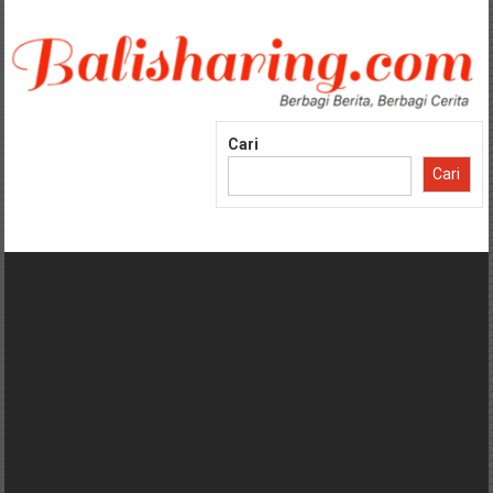
Lompat
ke
konten
Cari
Cari