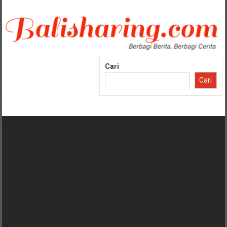
Lompat
ke
konten
Cari
Cari