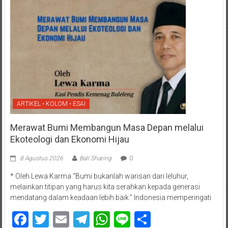
ARTIKEL • KOLOM • ESAI
Merawat Bumi Membangun Masa Depan melalui
Ekoteologi dan Ekonomi Hijau
8 Agustus 2026
Bali Sharing
0
* Oleh Lewa Karma “Bumi bukanlah warisan dari leluhur,
melainkan titipan yang harus kita serahkan kepada generasi
mendatang dalam keadaan lebih baik.” Indonesia memperingati
Facebook
Twitter
Email
Telegram
WhatsApp
Line
Share