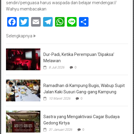
sendiri/penguasa harus waspada dan belajar mendengar//
Wahyu membacakan
Facebook
Twitter
Email
Telegram
WhatsApp
Line
Share
Selengkapnya
Dur-Padi, Ketika Perempuan ‘Dipaksa’
Melawan
8 Juli 2026
0
Ramadhan di Kampung Bugis, Wabup Supit
Jalan Kaki Susuri Gang-gang Kampung
10 Maret 2026
0
Sastra yang Mengaktivasi Cagar Budaya
Gedong Kirtya
31 Januari 2026
0