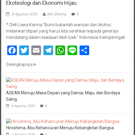
Ekoteologi dan Ekonomi Hijau
8 Agustus 2026
Bali Sharing
0
* Oleh Lewa Karma “Bumi bukanlah warisan dari leluhur,
melainkan titipan yang harus kita serahkan kepada generasi
mendatang dalam keadaan lebih baik.” Indonesia memperingati
Facebook
Twitter
Email
Telegram
WhatsApp
Line
Share
Selengkapnya
ASEAN Menuju Masa Depan yang Damai, Maju, dan Berdaya
Saing
8 Agustus 2026
0
Hiroshima, Abu Kehancuran Menuju Kebangkitan Bangsa
7 Agustus 2026
0