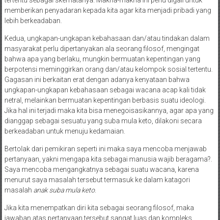
tertentu sebagai skematanya. Makna-makna ini perlu digali untuk
memberikan penyadaran kepada kita agar kita menjadi pribadi yang
lebih berkeadaban.
Kedua, ungkapan-ungkapan kebahasaan dan/atau tindakan dalam
masyarakat perlu dipertanyakan ala seorang filosof, mengingat
bahwa apa yang berlaku, mungkin bermuatan kepentingan yang
berpotensi meminggirkan orang dan/atau kelompok sosial tertentu.
Gagasan ini berkaitan erat dengan adanya kenyataan bahwa
ungkapan-ungkapan kebahasaan sebagai wacana acap kali tidak
netral, melainkan bermuatan kepentingan berbasis suatu ideologi.
Jika hal ini terjadi maka kita bisa menegoisasikannya, agar apa yang
dianggap sebagai sesuatu yang suba mula keto, dilakoni secara
berkeadaban untuk menuju kedamaian.
Bertolak dari pemikiran seperti ini maka saya mencoba menjawab
pertanyaan, yakni mengapa kita sebagai manusia wajib beragama?.
Saya mencoba mengangkatnya sebagai suatu wacana, karena
menurut saya masalah tersebut termasuk ke dalam katagori
masalah
anak suba mula keto
.
Jika kita menempatkan diri kita sebagai seorang filosof, maka
jawaban atas pertanyaan tersebut sangat luas dan kompleks.