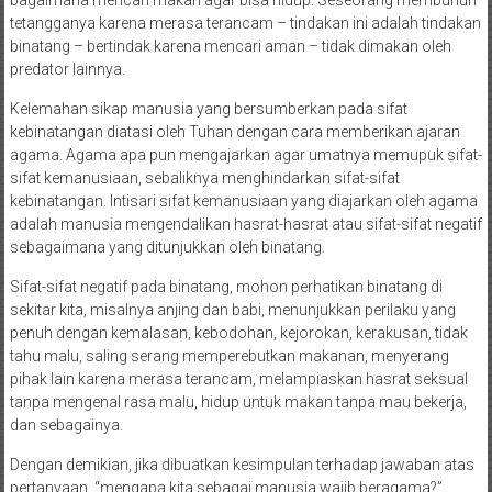
bagaimana mencari makan agar bisa hidup. Seseorang membunuh
tetangganya karena merasa terancam – tindakan ini adalah tindakan
binatang – bertindak karena mencari aman – tidak dimakan oleh
predator lainnya.
Kelemahan sikap manusia yang bersumberkan pada sifat
kebinatangan diatasi oleh Tuhan dengan cara memberikan ajaran
agama. Agama apa pun mengajarkan agar umatnya memupuk sifat-
sifat kemanusiaan, sebaliknya menghindarkan sifat-sifat
kebinatangan. Intisari sifat kemanusiaan yang diajarkan oleh agama
adalah manusia mengendalikan hasrat-hasrat atau sifat-sifat negatif
sebagaimana yang ditunjukkan oleh binatang.
Sifat-sifat negatif pada binatang, mohon perhatikan binatang di
sekitar kita, misalnya anjing dan babi, menunjukkan perilaku yang
penuh dengan kemalasan, kebodohan, kejorokan, kerakusan, tidak
tahu malu, saling serang memperebutkan makanan, menyerang
pihak lain karena merasa terancam, melampiaskan hasrat seksual
tanpa mengenal rasa malu, hidup untuk makan tanpa mau bekerja,
dan sebagainya.
Dengan demikian, jika dibuatkan kesimpulan terhadap jawaban atas
pertanyaan, “mengapa kita sebagai manusia wajib beragama?”