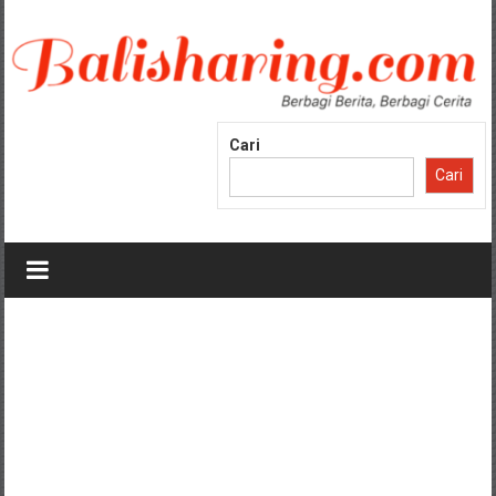
Lompat
ke
konten
Cari
Cari