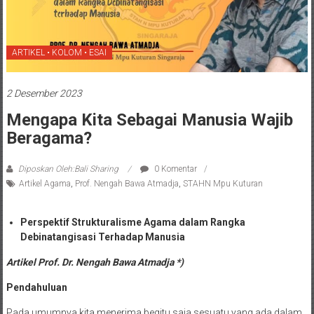
ARTIKEL • KOLOM • ESAI
2 Desember 2023
Mengapa Kita Sebagai Manusia Wajib
Beragama?
Diposkan Oleh:Bali Sharing
0 Komentar
Artikel Agama
,
Prof. Nengah Bawa Atmadja
,
STAHN Mpu Kuturan
Perspektif Strukturalisme Agama dalam Rangka
Debinatangisasi Terhadap Manusia
Artikel Prof. Dr. Nengah Bawa Atmadja *)
Pendahuluan
Pada umumnya kita menerima begitu saja sesuatu yang ada dalam