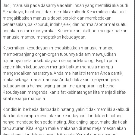
Jadi, manusia pada dasarnya adalah insan yang memiliki akalbudi.
Sebaliknya, binatang tidak memiliki akalbudi. Kepemilikan akalbudi
mengakibatkan manusia dapat berpikir dan membedakan
benar/salah, baik/buruk, indah/jelek, dan normal/abnormal suatu
tindakan dalam masyarakat. Kepemilikan akalbudi mengakibatkan
manusia mampu menciptakan kebudayaan.
Kepemilikan kebudayaan mengakibatkan manusia mampu
memperpanjang organ-organ tubuhnya dalam mewujudkan
tujuannya melalui kebudayaan sebagai teknologi. Begitu pula
kepemilikan kebudayaan mengakibatkan manusia mampu
mengendalikan hasratnya. Anda melihat istri teman Anda cantik,
maka sebagaimana manusia Anda tidak akan menyerangnya,
sebagaimana halnya anjing jantan menjumpai anjing betina.
Kebudayaan mengendalikan sifat kebinatangan kita menjadi sifat-
sifat sebagai manusia.
Kondisi ini berbeda daripada binatang, yakni tidak memiliki akalbudi
dan tidak mampu menciptakan kebudayaan. Tindakan binatang
hanya mendasarkan pada insting. Jika anjing lapar, maka dia tidak
tahu aturan. Kita lengah maka makanan di atas meja makan akan
dijarahnya. Tindakan anjing di Amerika Serikat sama dengan