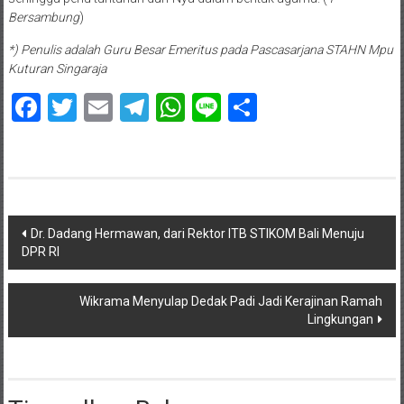
Bersambung
)
*) Penulis adalah Guru Besar Emeritus pada Pascasarjana STAHN Mpu
Kuturan Singaraja
Facebook
Twitter
Email
Telegram
WhatsApp
Line
Share
Navigasi
Dr. Dadang Hermawan, dari Rektor ITB STIKOM Bali Menuju
DPR RI
pos
Wikrama Menyulap Dedak Padi Jadi Kerajinan Ramah
Lingkungan