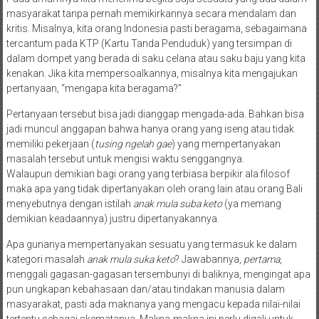
masyarakat tanpa pernah memikirkannya secara mendalam dan
kritis. Misalnya, kita orang Indonesia pasti beragama, sebagaimana
tercantum pada KTP (Kartu Tanda Penduduk) yang tersimpan di
dalam dompet yang berada di saku celana atau saku baju yang kita
kenakan. Jika kita mempersoalkannya, misalnya kita mengajukan
pertanyaan, “mengapa kita beragama?”
Pertanyaan tersebut bisa jadi dianggap mengada-ada. Bahkan bisa
jadi muncul anggapan bahwa hanya orang yang iseng atau tidak
memiliki pekerjaan (
tusing ngelah gae
) yang mempertanyakan
masalah tersebut untuk mengisi waktu senggangnya.
Walaupun demikian bagi orang yang terbiasa berpikir ala filosof
maka apa yang tidak dipertanyakan oleh orang lain atau orang Bali
menyebutnya dengan istilah
anak mula suba keto
(ya memang
demikian keadaannya) justru dipertanyakannya.
Apa gunanya mempertanyakan sesuatu yang termasuk ke dalam
kategori masalah
anak mula suka keto
? Jawabannya,
pertama
,
menggali gagasan-gagasan tersembunyi di baliknya, mengingat apa
pun ungkapan kebahasaan dan/atau tindakan manusia dalam
masyarakat, pasti ada maknanya yang mengacu kepada nilai-nilai