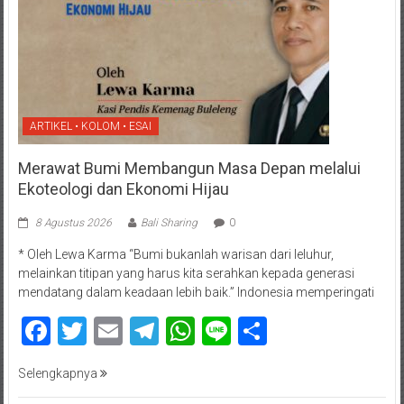
ARTIKEL • KOLOM • ESAI
Merawat Bumi Membangun Masa Depan melalui
Ekoteologi dan Ekonomi Hijau
8 Agustus 2026
Bali Sharing
0
* Oleh Lewa Karma “Bumi bukanlah warisan dari leluhur,
melainkan titipan yang harus kita serahkan kepada generasi
mendatang dalam keadaan lebih baik.” Indonesia memperingati
Facebook
Twitter
Email
Telegram
WhatsApp
Line
Share
Selengkapnya