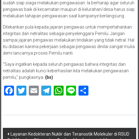
sudah siap siaga melakukan pengawasan. Ia berharap agar seluruh
pengawas baik di kecamatan maupun di kelurahan/desa harus siap
melakukan tahapan pengawasan saat kampanye berlangsung.
Ditekankan pula kepada jajaran pengawas untuk mempertahankan
integritas dan netralitas sebagai penyelenggara Pemilu. Jangan
sampai jajaran pengawas melakukan tindakan yang tidak netral. Hal
itu didasari karena pekerjaan sebagai pengawas dinilai sangat mulia
demi lancarnya proses Pemilu nanti.
“Saya ingatkan kepada seluruh pengawas bahwa integritas dan
netralitas adalah kunci keberhasilan kita melakukan pengawasan
pemilu,” pungkasnya.
(bs)
Facebook
Twitter
Email
Telegram
WhatsApp
Line
Share
Navigasi
Layanan Kedokteran Nuklir dan Teranostik Molekuler di RSUD