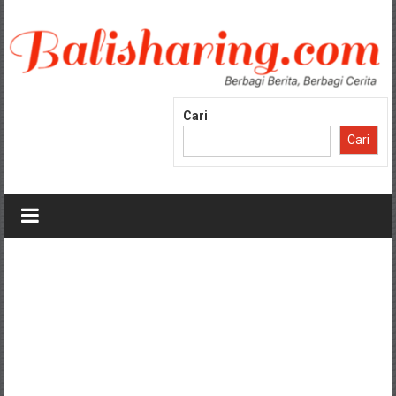
Lompat
ke
konten
Cari
Cari