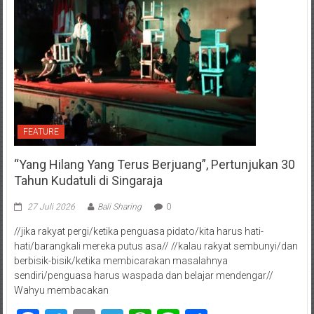
FEATURE
“Yang Hilang Yang Terus Berjuang”, Pertunjukan 30
Tahun Kudatuli di Singaraja
27 Juli 2026
Bali Sharing
0
//jika rakyat pergi/ketika penguasa pidato/kita harus hati-
hati/barangkali mereka putus asa// //kalau rakyat sembunyi/dan
berbisik-bisik/ketika membicarakan masalahnya
sendiri/penguasa harus waspada dan belajar mendengar//
Wahyu membacakan