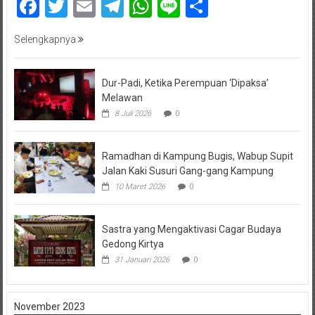
Facebook
Twitter
Email
Telegram
WhatsApp
Line
Share
Selengkapnya
Dur-Padi, Ketika Perempuan ‘Dipaksa’
Melawan
8 Juli 2026
0
Ramadhan di Kampung Bugis, Wabup Supit
Jalan Kaki Susuri Gang-gang Kampung
10 Maret 2026
0
Sastra yang Mengaktivasi Cagar Budaya
Gedong Kirtya
31 Januari 2026
0
November 2023