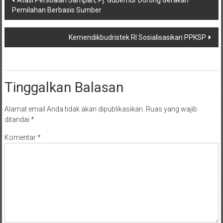
Atasi Persoalan Sampah, Pj. Gubernur Dorong Gerakan
Pemilahan Berbasis Sumber
pos
Kemendikbudristek RI Sosialisasikan PPKSP
Tinggalkan Balasan
Alamat email Anda tidak akan dipublikasikan.
Ruas yang wajib
ditandai
*
Komentar
*