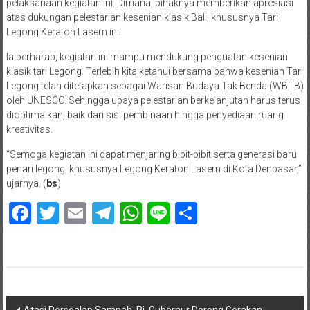
pelaksanaan kegiatan ini. Dimana, pihaknya memberikan apresiasi
atas dukungan pelestarian kesenian klasik Bali, khususnya Tari
Legong Keraton Lasem ini.
Ia berharap, kegiatan ini mampu mendukung penguatan kesenian
klasik tari Legong. Terlebih kita ketahui bersama bahwa kesenian Tari
Legong telah ditetapkan sebagai Warisan Budaya Tak Benda (WBTB)
oleh UNESCO. Sehingga upaya pelestarian berkelanjutan harus terus
dioptimalkan, baik dari sisi pembinaan hingga penyediaan ruang
kreativitas.
“Semoga kegiatan ini dapat menjaring bibit-bibit serta generasi baru
penari legong, khususnya Legong Keraton Lasem di Kota Denpasar,”
ujarnya. (
bs
)
Facebook
Twitter
Email
Telegram
WhatsApp
Line
Share
Navigasi