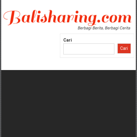
Lompat
ke
konten
Cari
Cari