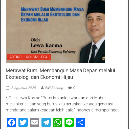
ARTIKEL • KOLOM • ESAI
Merawat Bumi Membangun Masa Depan melalui
Ekoteologi dan Ekonomi Hijau
8 Agustus 2026
Bali Sharing
0
* Oleh Lewa Karma “Bumi bukanlah warisan dari leluhur,
melainkan titipan yang harus kita serahkan kepada generasi
mendatang dalam keadaan lebih baik.” Indonesia memperingati
Facebook
Twitter
Email
Telegram
WhatsApp
Line
Share