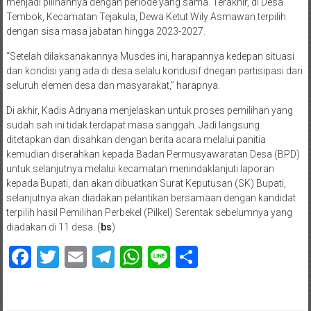
menjadi pilihannya dengan periode yang sama. Terakhir, di Desa
Tembok, Kecamatan Tejakula, Dewa Ketut Wily Asmawan terpilih
dengan sisa masa jabatan hingga 2023-2027.
“Setelah dilaksanakannya Musdes ini, harapannya kedepan situasi
dan kondisi yang ada di desa selalu kondusif dnegan partisipasi dari
seluruh elemen desa dan masyarakat,” harapnya.
Di akhir, Kadis Adnyana menjelaskan untuk proses pemilihan yang
sudah sah ini tidak terdapat masa sanggah. Jadi langsung
ditetapkan dan disahkan dengan berita acara melalui panitia
kemudian diserahkan kepada Badan Permusyawaratan Desa (BPD)
untuk selanjutnya melalui kecamatan menindaklanjuti laporan
kepada Bupati, dan akan dibuatkan Surat Keputusan (SK) Bupati,
selanjutnya akan diadakan pelantikan bersamaan dengan kandidat
terpilih hasil Pemilihan Perbekel (Pilkel) Serentak sebelumnya yang
diadakan di 11 desa. (
bs
)
Facebook
Twitter
Email
Telegram
WhatsApp
Line
Share