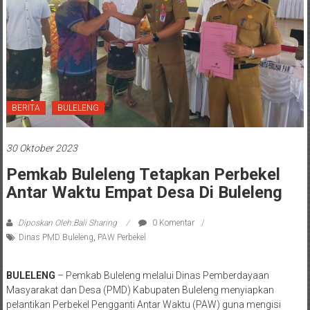
BERITA
BULELENG
30 Oktober 2023
Pemkab Buleleng Tetapkan Perbekel
Antar Waktu Empat Desa Di Buleleng
Diposkan Oleh:Bali Sharing
0 Komentar
Dinas PMD Buleleng
,
PAW Perbekel
BULELENG
– Pemkab Buleleng melalui Dinas Pemberdayaan
Masyarakat dan Desa (PMD) Kabupaten Buleleng menyiapkan
pelantikan Perbekel Pengganti Antar Waktu (PAW) guna mengisi