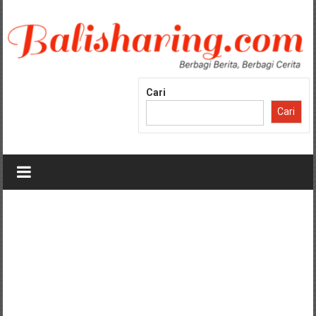
Lompat
ke
konten
Cari
Cari