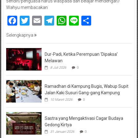
sendiri/penguasa harus waspada dan belajar mendengar//
Wahyu membacakan
Facebook
Twitter
Email
Telegram
WhatsApp
Line
Share
Selengkapnya
Dur-Padi, Ketika Perempuan ‘Dipaksa’
Melawan
8 Juli 2026
0
Ramadhan di Kampung Bugis, Wabup Supit
Jalan Kaki Susuri Gang-gang Kampung
10 Maret 2026
0
Sastra yang Mengaktivasi Cagar Budaya
Gedong Kirtya
31 Januari 2026
0