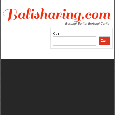
Lompat
ke
konten
Cari
Cari