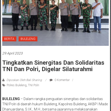
BERITA
BULELENG
29 April 2023
Tingkatkan Sinergitas Dan Solidaritas
TNI Dan Polri, Digelar Silaturahmi
Diposkan Oleh:Bali Sharing
0 Komentar
Polres Buleleng
,
TNI Polri
BULELENG
– Dalam rangka penguatan sinergitas dan solidaritas
TNI/Polri di daerah hukum Buleleng, Kapolres Buleleng, AKBP I Made
Dhanuardana, S.I.K., M.H., bersama jajarannya melaksanakan