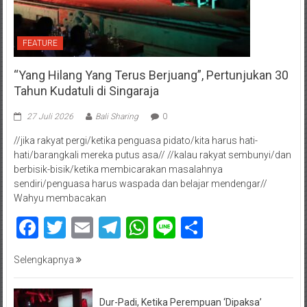
FEATURE
“Yang Hilang Yang Terus Berjuang”, Pertunjukan 30
Tahun Kudatuli di Singaraja
27 Juli 2026
Bali Sharing
0
//jika rakyat pergi/ketika penguasa pidato/kita harus hati-
hati/barangkali mereka putus asa// //kalau rakyat sembunyi/dan
berbisik-bisik/ketika membicarakan masalahnya
sendiri/penguasa harus waspada dan belajar mendengar//
Wahyu membacakan
Facebook
Twitter
Email
Telegram
WhatsApp
Line
Share
Selengkapnya
Dur-Padi, Ketika Perempuan ‘Dipaksa’