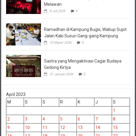
Melawan
8 Juli 2026
0
Ramadhan di Kampung Bugis, Wabup Supit
Jalan Kaki Susuri Gang-gang Kampung
10 Maret 2026
0
Sastra yang Mengaktivasi Cagar Budaya
Gedong Kirtya
31 Januari 2026
0
April 2023
M
S
S
R
K
J
S
1
2
3
4
5
6
7
8
9
10
11
12
13
14
15