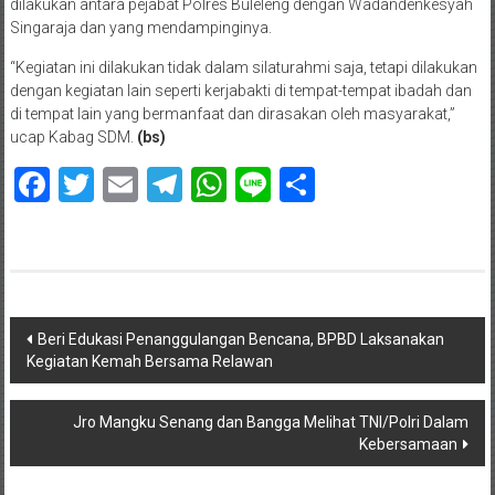
dilakukan antara pejabat Polres Buleleng dengan Wadandenkesyah
Singaraja dan yang mendampinginya.
“Kegiatan ini dilakukan tidak dalam silaturahmi saja, tetapi dilakukan
dengan kegiatan lain seperti kerjabakti di tempat-tempat ibadah dan
di tempat lain yang bermanfaat dan dirasakan oleh masyarakat,”
ucap Kabag SDM.
(bs)
Facebook
Twitter
Email
Telegram
WhatsApp
Line
Share
Navigasi
Beri Edukasi Penanggulangan Bencana, BPBD Laksanakan
Kegiatan Kemah Bersama Relawan
pos
Jro Mangku Senang dan Bangga Melihat TNI/Polri Dalam
Kebersamaan