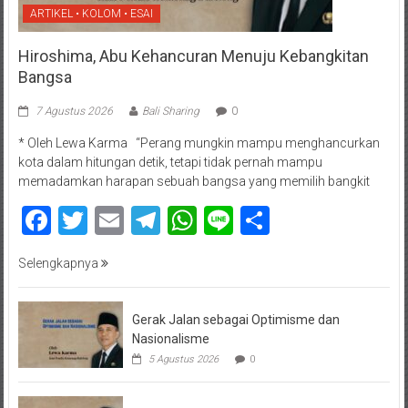
ARTIKEL • KOLOM • ESAI
Hiroshima, Abu Kehancuran Menuju Kebangkitan
Bangsa
7 Agustus 2026
Bali Sharing
0
* Oleh Lewa Karma “Perang mungkin mampu menghancurkan
kota dalam hitungan detik, tetapi tidak pernah mampu
memadamkan harapan sebuah bangsa yang memilih bangkit
Facebook
Twitter
Email
Telegram
WhatsApp
Line
Share
Selengkapnya
Gerak Jalan sebagai Optimisme dan
Nasionalisme
5 Agustus 2026
0