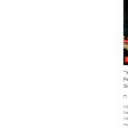
“
P
S
//
ha
//
me