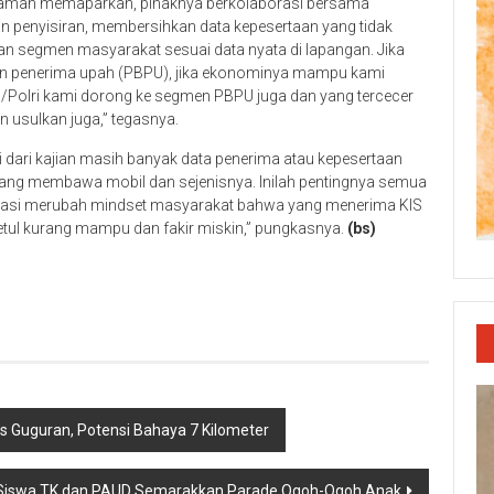
ariaman memaparkan, pihaknya berkolaborasi bersama
n penyisiran, membersihkan data kepesertaan yang tidak
n segmen masyarakat sesuai data nyata di lapangan. Jika
an penerima upah (PBPU), jika ekonominya mampu kami
I/Polri kami dorong ke segmen PBPU juga dan yang tercecer
 usulkan juga,” tegasnya.
 dari kajian masih banyak data penerima atau kepesertaan
yang membawa mobil dan sejenisnya. Inilah pentingnya semua
vasi merubah mindset masyarakat bahwa yang menerima KIS
tul kurang mampu dan fakir miskin,” pungkasnya.
(bs)
p
re
Guguran, Potensi Bahaya 7 Kilometer
Siswa TK dan PAUD Semarakkan Parade Ogoh-Ogoh Anak