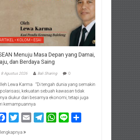
ARTIKEL • KOLOM • ESAI
SEAN Menuju Masa Depan yang Damai,
aju, dan Berdaya Saing
8 Agustus 2026
Bali Sharing
0
Oleh Lewa Karma “Di tengah dunia yang semakin
rpolarisasi, kekuatan sebuah kawasan tidak
nya diukur dari besarnya ekonomi, tetapi juga
ri kemampuannya
Facebook
Twitter
Email
Telegram
WhatsApp
Line
Share
lengkapnya