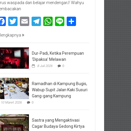
rus waspada dan belajar mendengar// Wahyu
embacakan
Facebook
Twitter
Email
Telegram
WhatsApp
Line
Share
lengkapnya
Dur-Padi, Ketika Perempuan
‘Dipaksa’ Melawan
8 Juli 2026
0
Ramadhan di Kampung Bugis,
Wabup Supit Jalan Kaki Susuri
Gang-gang Kampung
10 Maret 2026
0
Sastra yang Mengaktivasi
Cagar Budaya Gedong Kirtya