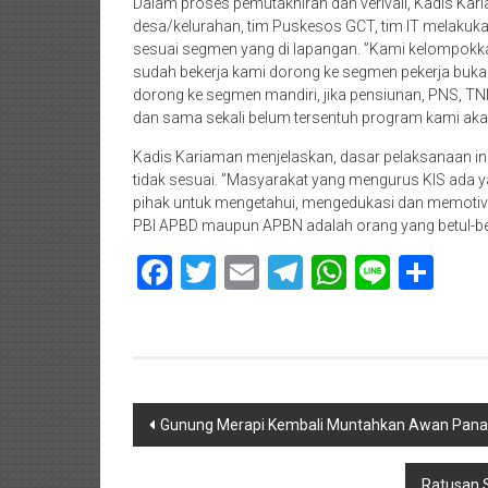
Dalam proses pemutakhiran dan verivali, Kadis K
desa/kelurahan, tim Puskesos GCT, tim IT melakuka
sesuai segmen yang di lapangan. ”Kami kelompokka
sudah bekerja kami dorong ke segmen pekerja buk
dorong ke segmen mandiri, jika pensiunan, PNS, TN
dan sama sekali belum tersentuh program kami akan
Kadis Kariaman menjelaskan, dasar pelaksanaan ini
tidak sesuai. ”Masyarakat yang mengurus KIS ada 
pihak untuk mengetahui, mengedukasi dan memoti
PBI APBD maupun APBN adalah orang yang betul-be
Facebook
Twitter
Email
Telegram
WhatsAp
Line
Sha
Navigasi
Gunung Merapi Kembali Muntahkan Awan Panas 
pos
Ratusan 