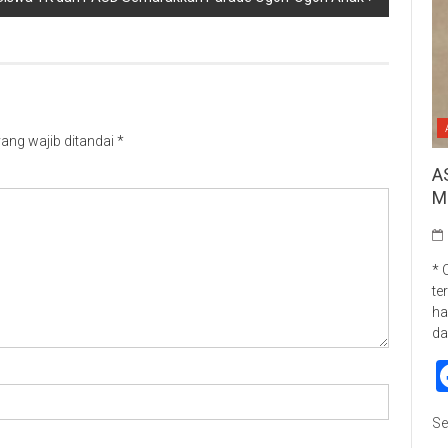
ang wajib ditandai
*
A
M
* 
te
ha
da
Se