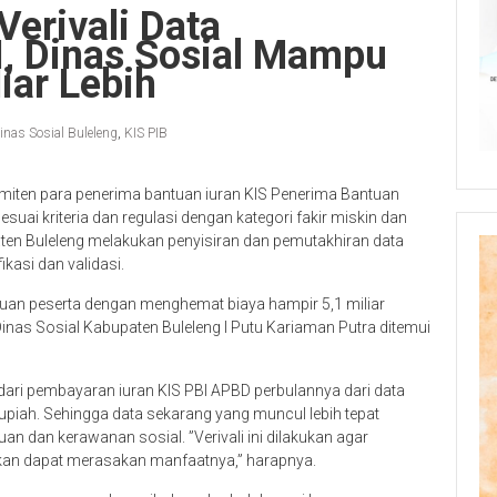
Verivali Data
I, Dinas Sosial Mampu
iar Lebih
inas Sosial Buleleng
,
KIS PIB
miten para penerima bantuan iuran KIS Penerima Bantuan
suai kriteria dan regulasi dengan kategori fakir miskin dan
ten Buleleng melakukan penyisiran dan pemutakhiran data
kasi dan validasi.
ribuan peserta dengan menghemat biaya hampir 5,1 miliar
inas Sosial Kabupaten Buleleng I Putu Kariaman Putra ditemui
i dari pembayaran iuran KIS PBI APBD perbulannya dari data
r rupiah. Sehingga data sekarang yang muncul lebih tepat
uan dan kerawanan sosial. ”Verivali ini dilakukan agar
n dapat merasakan manfaatnya,” harapnya.