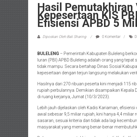
Hasil Pemutakhiran 
Kepesertaan KIS PB
Efisiensi APBD 5 Mil
Diposkan Oleh:Bali Sharing
0 Komentar
D
BULELENG
– Pemerintah Kabupaten Buleleng berko
Iuran (PBI) APBD Buleleng adalah orang yang tepat se
tidak mampu. Secara bertahap Dinas Sosial Kabupa
kepesertaan dengan terjun langsung melakukan verifi
Hasilnya dari 270 ribuan peserta kini menjadi 115 
rupiah perbulannya. Demikian disampaikan Kepala D
di ruang kerjanya, Jumat (10/3/2023).
Lebih jauh dijelaskan oleh Kadis Kariaman, efisiens
awal sebesar 9,5 miliar rupiah, kini hanya 4,4 milia
sasaran, sesuai kriteria dan tidak ada lagi kecembur
masyarakat yang memang benar-benar membutuhka