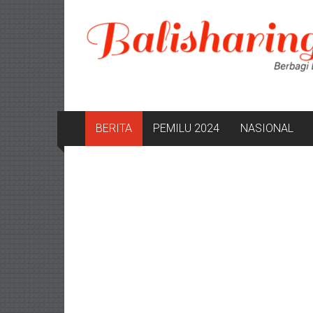
Lompat
ke
konten
BERITA
PEMILU 2024
NASIONAL