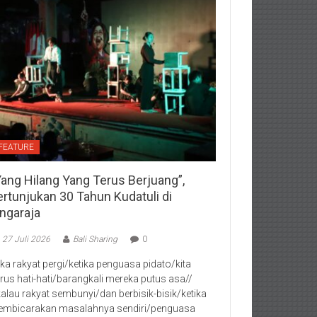
FEATURE
Yang Hilang Yang Terus Berjuang”,
ertunjukan 30 Tahun Kudatuli di
ingaraja
27 Juli 2026
Bali Sharing
0
jika rakyat pergi/ketika penguasa pidato/kita
rus hati-hati/barangkali mereka putus asa//
kalau rakyat sembunyi/dan berbisik-bisik/ketika
mbicarakan masalahnya sendiri/penguasa