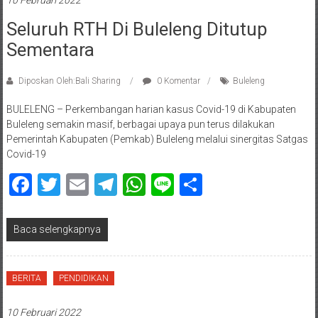
10 Februari 2022
Seluruh RTH Di Buleleng Ditutup
Sementara
Diposkan Oleh:Bali Sharing
0 Komentar
Buleleng
BULELENG – Perkembangan harian kasus Covid-19 di Kabupaten
Buleleng semakin masif, berbagai upaya pun terus dilakukan
Pemerintah Kabupaten (Pemkab) Buleleng melalui sinergitas Satgas
Covid-19
Facebook
Twitter
Email
Telegram
WhatsApp
Line
Share
Baca selengkapnya
BERITA
PENDIDIKAN
10 Februari 2022