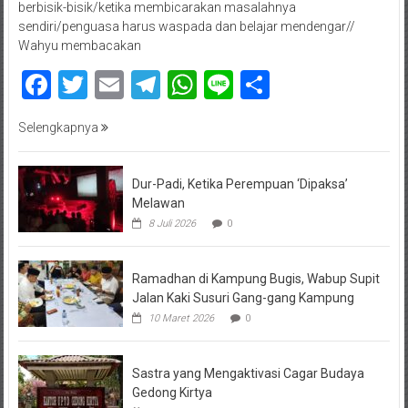
berbisik-bisik/ketika membicarakan masalahnya
sendiri/penguasa harus waspada dan belajar mendengar//
Wahyu membacakan
Facebook
Twitter
Email
Telegram
WhatsApp
Line
Share
Selengkapnya
Dur-Padi, Ketika Perempuan ‘Dipaksa’
Melawan
8 Juli 2026
0
Ramadhan di Kampung Bugis, Wabup Supit
Jalan Kaki Susuri Gang-gang Kampung
10 Maret 2026
0
Sastra yang Mengaktivasi Cagar Budaya
Gedong Kirtya