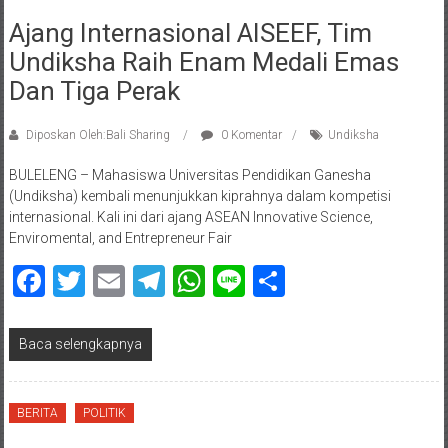
Ajang Internasional AISEEF, Tim
Undiksha Raih Enam Medali Emas
Dan Tiga Perak
Diposkan Oleh:Bali Sharing
0 Komentar
Undiksha
BULELENG – Mahasiswa Universitas Pendidikan Ganesha
(Undiksha) kembali menunjukkan kiprahnya dalam kompetisi
internasional. Kali ini dari ajang ASEAN Innovative Science,
Enviromental, and Entrepreneur Fair
Facebook
Twitter
Email
Telegram
WhatsApp
Line
Share
Baca selengkapnya
BERITA
POLITIK