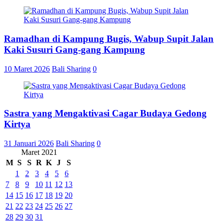
Ramadhan di Kampung Bugis, Wabup Supit Jalan
Kaki Susuri Gang-gang Kampung
10 Maret 2026
Bali Sharing
0
Sastra yang Mengaktivasi Cagar Budaya Gedong
Kirtya
31 Januari 2026
Bali Sharing
0
Maret 2021
M
S
S
R
K
J
S
1
2
3
4
5
6
7
8
9
10
11
12
13
14
15
16
17
18
19
20
21
22
23
24
25
26
27
28
29
30
31