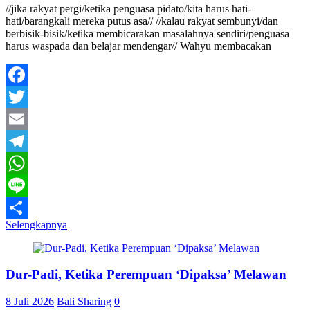
//jika rakyat pergi/ketika penguasa pidato/kita harus hati-
hati/barangkali mereka putus asa// //kalau rakyat sembunyi/dan
berbisik-bisik/ketika membicarakan masalahnya sendiri/penguasa
harus waspada dan belajar mendengar// Wahyu membacakan
Facebook
Twitter
Email
Telegram
WhatsApp
Line
Selengkapnya
Share
Dur-Padi, Ketika Perempuan ‘Dipaksa’ Melawan
8 Juli 2026
Bali Sharing
0