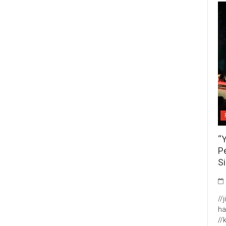
“
P
S
//
ha
//