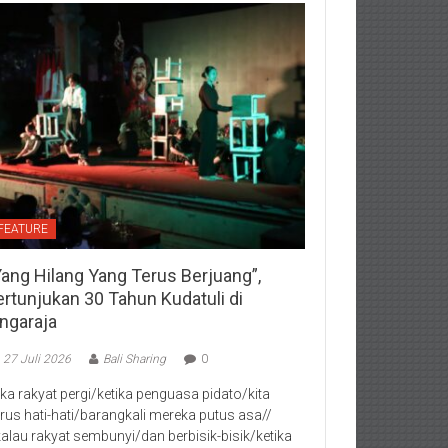
FEATURE
Yang Hilang Yang Terus Berjuang”,
ertunjukan 30 Tahun Kudatuli di
ingaraja
27 Juli 2026
Bali Sharing
0
jika rakyat pergi/ketika penguasa pidato/kita
rus hati-hati/barangkali mereka putus asa//
kalau rakyat sembunyi/dan berbisik-bisik/ketika