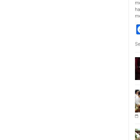
me
ha
m
Se