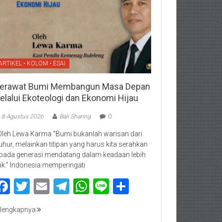
ARTIKEL • KOLOM • ESAI
erawat Bumi Membangun Masa Depan
elalui Ekoteologi dan Ekonomi Hijau
8 Agustus 2026
Bali Sharing
0
Oleh Lewa Karma “Bumi bukanlah warisan dari
luhur, melainkan titipan yang harus kita serahkan
pada generasi mendatang dalam keadaan lebih
ik.” Indonesia memperingati
Facebook
Twitter
Email
Telegram
WhatsApp
Line
Share
lengkapnya