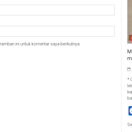
ramban ini untuk komentar saya berikutnya.
M
m
* 
le
ke
ba
Se