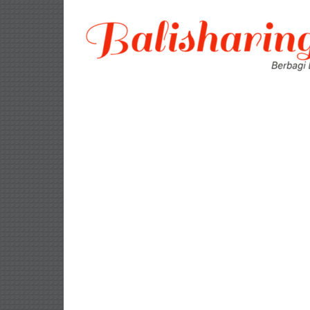
Lompat
ke
konten