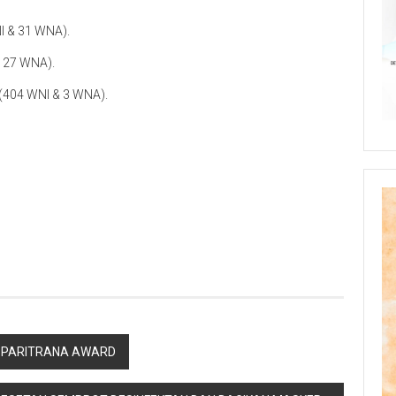
NI & 31 WNA).
& 27 WNA).
 (404 WNI & 3 WNA).
p
re
N PARITRANA AWARD