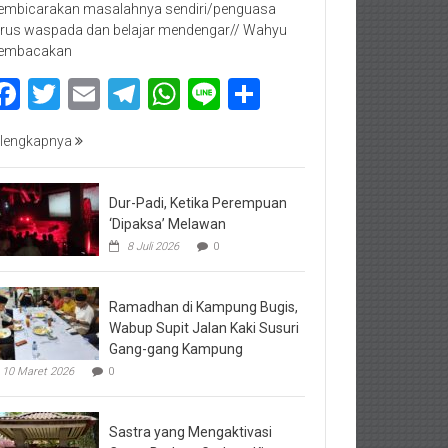
mbicarakan masalahnya sendiri/penguasa
rus waspada dan belajar mendengar// Wahyu
embacakan
Facebook
Twitter
Email
Telegram
WhatsApp
Line
Share
lengkapnya
Dur-Padi, Ketika Perempuan
‘Dipaksa’ Melawan
8 Juli 2026
0
Ramadhan di Kampung Bugis,
Wabup Supit Jalan Kaki Susuri
Gang-gang Kampung
10 Maret 2026
0
Sastra yang Mengaktivasi