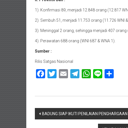
1). Konfirmasi 89, menjadi 12.848 orang (12.817 W
2). Sembuh 51, menjadi 11.753 orang (11.726 WNI 
3). Meninggal 2 orang, sehingga menjadi 407 orang
4). Perawatan 688 orang (WNI 687 & WNA 1).
Sumber :
Rilis Satgas Nasional
Facebook
Twitter
Email
Telegram
WhatsAp
Line
Sha
Navigasi
BADUNG SIAP IKUTI PENILAIAN PENGHARGAA
pos