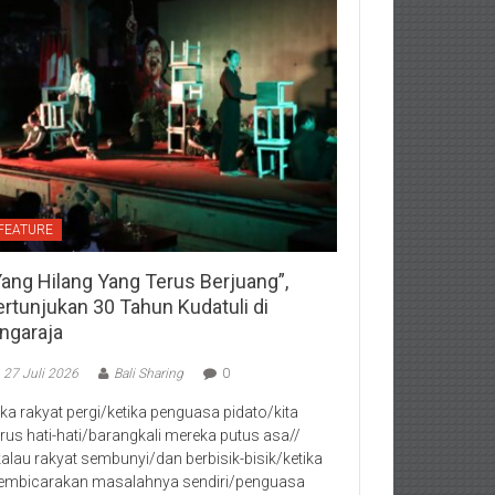
FEATURE
Yang Hilang Yang Terus Berjuang”,
ertunjukan 30 Tahun Kudatuli di
ingaraja
27 Juli 2026
Bali Sharing
0
jika rakyat pergi/ketika penguasa pidato/kita
rus hati-hati/barangkali mereka putus asa//
kalau rakyat sembunyi/dan berbisik-bisik/ketika
mbicarakan masalahnya sendiri/penguasa