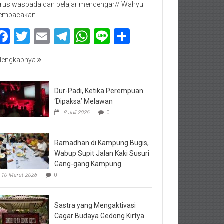
rus waspada dan belajar mendengar// Wahyu
embacakan
Facebook
Twitter
Email
Telegram
WhatsApp
Line
Share
lengkapnya
Dur-Padi, Ketika Perempuan
‘Dipaksa’ Melawan
8 Juli 2026
0
Ramadhan di Kampung Bugis,
Wabup Supit Jalan Kaki Susuri
Gang-gang Kampung
10 Maret 2026
0
Sastra yang Mengaktivasi
Cagar Budaya Gedong Kirtya