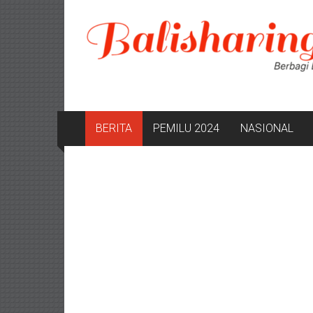
Lompat
ke
konten
BERITA
PEMILU 2024
NASIONAL