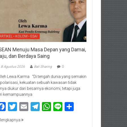
ARTIKEL • KOLOM • ESAI
SEAN Menuju Masa Depan yang Damai,
aju, dan Berdaya Saing
8 Agustus 2026
Bali Sharing
0
Oleh Lewa Karma “Di tengah dunia yang semakin
rpolarisasi, kekuatan sebuah kawasan tidak
nya diukur dari besarnya ekonomi, tetapi juga
ri kemampuannya
Facebook
Twitter
Email
Telegram
WhatsApp
Line
Share
lengkapnya