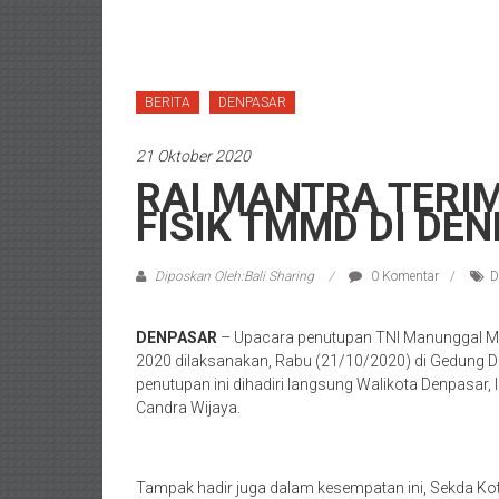
BERITA
DENPASAR
21 Oktober 2020
RAI MANTRA TERI
FISIK TMMD DI DE
Diposkan Oleh:Bali Sharing
0 Komentar
D
DENPASAR
– Upacara penutupan TNI Manunggal 
2020 dilaksanakan, Rabu (21/10/2020) di Gedung 
penutupan ini dihadiri langsung Walikota Denpasar,
Candra Wijaya.
Tampak hadir juga dalam kesempatan ini, Sekda Ko