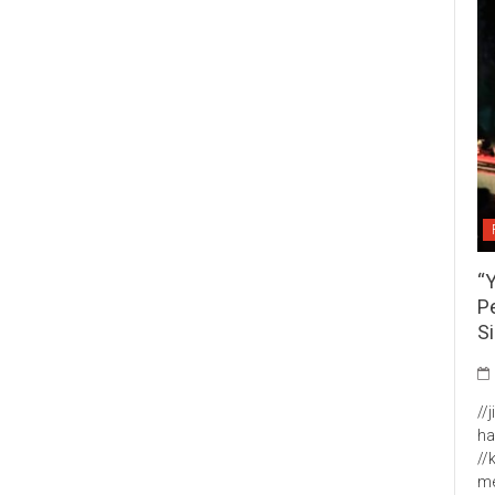
“
P
S
//
ha
//
me