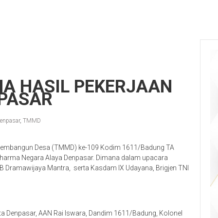
MA HASIL PEKERJAAN
NPASAR
enpasar
,
TMMD
Membangun Desa (TMMD) ke-109 Kodim 1611/Badung TA
Dharma Negara Alaya Denpasar. Dimana dalam upacara
 IB Dramawijaya Mantra, serta Kasdam IX Udayana, Brigjen TNI
ta Denpasar, AAN Rai Iswara, Dandim 1611/Badung, Kolonel