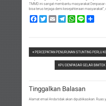
TMMD ini sangat membantu masyarakat Denpasar di
bisa terus terjaga demi kesejahteraan masyarakat”
Facebook
Twitter
Email
Telegram
WhatsAp
Line
Sha
Navigasi
PERCEPATAN PENURUNAN STUNTING PERLU K
pos
KPU DENPASAR GELAR BIMTE
Tinggalkan Balasan
Alamat email Anda tidak akan dipublikasikan.
Ruas y