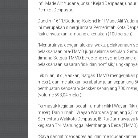
Inf I Made Alit Yudana, unsur Kejari Denpasar, unsur
Pemkot Denpasar.
Dandim 1611/Badung, Kolonel Inf I Made Alit Yud
ini merupakan sinergi antara Pemerintah Kota De
fisik dinyatakan rampung dikerjakan (100 persen).
“Menurutnya, dengan alokasi waktu pelaksanaan sela
pelaksanaan pra-TMMD juga selama sebulan. Semua 
dimana Satgas TMMD bergotong royong bersinerg
pelaksanaan sasaran fisik dan nonfisik,” ungkapnya
Lebih lanjut dijelaskan, Satgas TMMD mengerjakan 
meter), dan melakukan perabatan jalan sepanjang 50
pembuatan senderan/deckker sepanjang 700 meter, le
(volume 593,04 meter).
Termasuk kegiatan bedah rumah milik I Wayan Riki (p
meter). Dan rumah I Wayan Wardana (panjang 3,5 mete
Sementara Walikota Denpasar, IB Rai Darmawijaya
kegiatan TNI Manunggal Membangun Desa (TMMD) k
“Saya sangat mengapresiasi dan mengucapkan terim