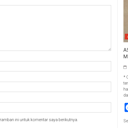
A
M
* 
te
ha
da
ramban ini untuk komentar saya berikutnya.
Se