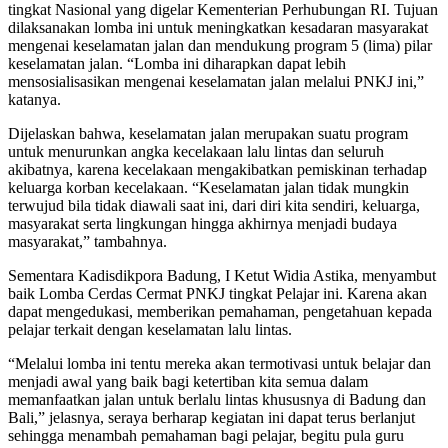
tingkat Nasional yang digelar Kementerian Perhubungan RI. Tujuan
dilaksanakan lomba ini untuk meningkatkan kesadaran masyarakat
mengenai keselamatan jalan dan mendukung program 5 (lima) pilar
keselamatan jalan. “Lomba ini diharapkan dapat lebih
mensosialisasikan mengenai keselamatan jalan melalui PNKJ ini,”
katanya.
Dijelaskan bahwa, keselamatan jalan merupakan suatu program
untuk menurunkan angka kecelakaan lalu lintas dan seluruh
akibatnya, karena kecelakaan mengakibatkan pemiskinan terhadap
keluarga korban kecelakaan. “Keselamatan jalan tidak mungkin
terwujud bila tidak diawali saat ini, dari diri kita sendiri, keluarga,
masyarakat serta lingkungan hingga akhirnya menjadi budaya
masyarakat,” tambahnya.
Sementara Kadisdikpora Badung, I Ketut Widia Astika, menyambut
baik Lomba Cerdas Cermat PNKJ tingkat Pelajar ini. Karena akan
dapat mengedukasi, memberikan pemahaman, pengetahuan kepada
pelajar terkait dengan keselamatan lalu lintas.
“Melalui lomba ini tentu mereka akan termotivasi untuk belajar dan
menjadi awal yang baik bagi ketertiban kita semua dalam
memanfaatkan jalan untuk berlalu lintas khususnya di Badung dan
Bali,” jelasnya, seraya berharap kegiatan ini dapat terus berlanjut
sehingga menambah pemahaman bagi pelajar, begitu pula guru