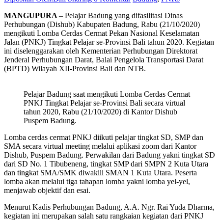
MANGUPURA
– Pelajar Badung yang difasilitasi Dinas
Perhubungan (Dishub) Kabupaten Badung, Rabu (21/10/2020)
mengikuti Lomba Cerdas Cermat Pekan Nasional Keselamatan
Jalan (PNKJ) Tingkat Pelajar se-Provinsi Bali tahun 2020. Kegiatan
ini diselenggarakan oleh Kementerian Perhubungan Direktorat
Jenderal Perhubungan Darat, Balai Pengelola Transportasi Darat
(BPTD) Wilayah XII-Provinsi Bali dan NTB.
Pelajar Badung saat mengikuti Lomba Cerdas Cermat
PNKJ Tingkat Pelajar se-Provinsi Bali secara virtual
tahun 2020, Rabu (21/10/2020) di Kantor Dishub
Puspem Badung.
Lomba cerdas cermat PNKJ diikuti pelajar tingkat SD, SMP dan
SMA secara virtual meeting melalui aplikasi zoom dari Kantor
Dishub, Puspem Badung. Perwakilan dari Badung yakni tingkat SD
dari SD No. 1 Tibubeneng, tingkat SMP dari SMPN 2 Kuta Utara
dan tingkat SMA/SMK diwakili SMAN 1 Kuta Utara. Peserta
lomba akan melalui tiga tahapan lomba yakni lomba yel-yel,
menjawab objektif dan esai.
Menurut Kadis Perhubungan Badung, A.A. Ngr. Rai Yuda Dharma,
kegiatan ini merupakan salah satu rangkaian kegiatan dari PNKJ