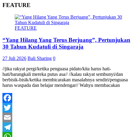
FEATURE
FEATURE
“Yang Hilang Yang Terus Berjuang”, Pertunjukan
30 Tahun Kudatuli di Singaraja
27 Juli 2026
Bali Sharing
0
//jika rakyat pergi/ketika penguasa pidato/kita harus hati-
hati/barangkali mereka putus asa// //kalau rakyat sembunyi/dan
berbisik-bisik/ketika membicarakan masalahnya sendiri/penguasa
harus waspada dan belajar mendengar// Wahyu membacakan
Facebook
Twitter
Email
Telegram