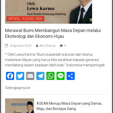
ARTIKEL • KOLOM • ESAI
Merawat Bumi Membangun Masa Depan melalui
Ekoteologi dan Ekonomi Hijau
8 Agustus 2026
Bali Sharing
0
* Oleh Lewa Karma “Bumi bukanlah warisan dari leluhur,
melainkan titipan yang harus kita serahkan kepada generasi
mendatang dalam keadaan lebih baik.” Indonesia memperingati
Facebook
Twitter
Email
Telegram
WhatsApp
Line
Share
Selengkapnya
ASEAN Menuju Masa Depan yang Damai,
Maju, dan Berdaya Saing