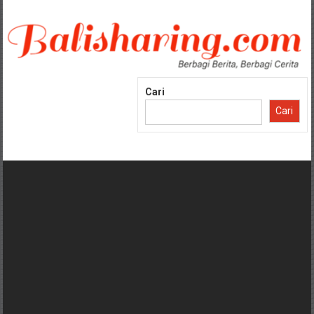
Lompat
ke
konten
Cari
Cari