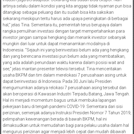
artinya selalu dalam kondisi yang kita anggap tidak nyaman pun bisa
ditangkap sebagai peluang dan itu sudah bisa kita saksikan
sekarang meskipun tentu harus ada upaya peningkatan di berbagai
hal,” jelas Tina. Sementara itu, pemerintah terus berupaya dalam
rangka pemulihan investasi dengan target mempertahankan para
investor jangan sampai hengkang dan menarik investor sebanyak
mungkin dari luar untuk dapat menanamkan modalnya di
Indoenesia. “Sejauh ini yang berinvestasi belum ada yang hengkang
dan yang berencana investasi pun belum ada yang membatalkan,
yang ada adalah penundaan waktu karena dalam posisi wait and
see,” jelas mantan presenter televisi tersebut. Tina menceritakan
usaha BKPM dan tim dalam merelokasi 7 perusahaan asing untuk
dapat berinvestasi di Indonesia. Pada 30 Juni lalu Presiden
mengumumkan adanya relokasi 7 perusahaan asing tersebut dan
akan beroperasi di Kawasan Industri Terpadu Batang, Jawa Tengah.
Hal ini menjadi momentum bagus untuk membuka lapangan
pekerjaan baru di tengah pandemi COVID-19. Sementara dari sisi
perizinan, semenjak adanya Instruksi Presiden Nomor 7 Tahun 2019,
pelimpahan kewenangan berada di bawah BKPM, hal ini
dimaksudkan untuk memudahan bagi para pelaku usaha dalam hal
mengurus perizinan agar menjadi lebih cepat dan mudah dibawah