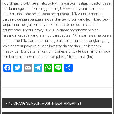
koordinasi BKPM. Selain itu, BKPM mewajibkan setiap investor besar
dari luar negeri untuk menggandeng UMKM. Upaya ini ditempuh
untuk mendorong pengusaha-pengusaha UMKM untuk mampu
bersaing dengan bantuan modal dan teknologi yang lebih baik. Lebih
lanjut Tina mengajak masyarakat untuk tetap optimis dalam
berinvestasi. Menurutnya, COVID-19 dapat membawa berkah
tersendiri kepada yang mampu beradaptasi. “Kita sama-sama punya
optimisme. Kita sama-sama bergerak bersama untuk langkah yang
lebih cepat supaya kalau ada investor dalam dan luar, kita tarik
masuk dan kita pertahankan di Indonesia untuk terus memutar roda
perekonomian lewat lapangan kerjakerja,” tutup Tina. (
bs
)
Facebook
Twitter
Email
Telegram
WhatsApp
Line
Share
Navigasi
40 ORANG SEMBUH, POSITIF BERTAMBAH 21
pos