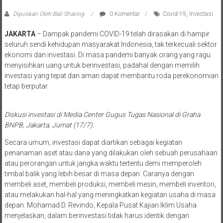
Diposkan Oleh:Bali Sharing
0 Komentar
Covid-19
,
Investasi
JAKARTA
– Dampak pandemi COVID-19 telah dirasakan di hampir
seluruh sendi kehidupan masyarakat Indonesia, tak terkecuali sektor
ekonomi dan investasi. Di masa pandemi banyak orang yang ragu
menyisihkan uang untuk berinvestasi, padahal dengan memilih
investasi yang tepat dan aman dapat membantu roda perekonomian
tetap berputar.
Diskusi investasi di Media Center Gugus Tugas Nasional di Graha
BNPB, Jakarta, Jumat (17/7).
Secara umum, investasi dapat diartikan sebagai kegiatan
penanaman aset atau dana yang dilakukan oleh sebuah perusahaan
atau perorangan untuk jangka waktu tertentu demi memperoleh
timbal balik yang lebih besar di masa depan. Caranya dengan
membeli aset, membeli produksi, membeli mesin, membeli inventori,
atau melakukan hal-hal yang meningkatkan kegiatan usaha di masa
depan. Mohamad D. Revindo, Kepala Pusat Kajian Iklim Usaha
menjelaskan, dalam berinvestasi tidak harus identik dengan