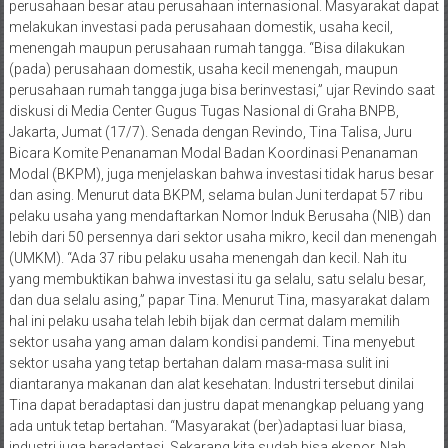
perusahaan besar atau perusahaan internasional. Masyarakat dapat
melakukan investasi pada perusahaan domestik, usaha kecil,
menengah maupun perusahaan rumah tangga. “Bisa dilakukan
(pada) perusahaan domestik, usaha kecil menengah, maupun
perusahaan rumah tangga juga bisa berinvestasi,” ujar Revindo saat
diskusi di Media Center Gugus Tugas Nasional di Graha BNPB,
Jakarta, Jumat (17/7). Senada dengan Revindo, Tina Talisa, Juru
Bicara Komite Penanaman Modal Badan Koordinasi Penanaman
Modal (BKPM), juga menjelaskan bahwa investasi tidak harus besar
dan asing. Menurut data BKPM, selama bulan Juni terdapat 57 ribu
pelaku usaha yang mendaftarkan Nomor Induk Berusaha (NIB) dan
lebih dari 50 persennya dari sektor usaha mikro, kecil dan menengah
(UMKM). “Ada 37 ribu pelaku usaha menengah dan kecil. Nah itu
yang membuktikan bahwa investasi itu ga selalu, satu selalu besar,
dan dua selalu asing,” papar Tina. Menurut Tina, masyarakat dalam
hal ini pelaku usaha telah lebih bijak dan cermat dalam memilih
sektor usaha yang aman dalam kondisi pandemi. Tina menyebut
sektor usaha yang tetap bertahan dalam masa-masa sulit ini
diantaranya makanan dan alat kesehatan. Industri tersebut dinilai
Tina dapat beradaptasi dan justru dapat menangkap peluang yang
ada untuk tetap bertahan. “Masyarakat (ber)adaptasi luar biasa,
industri juga beradaptasi. Sekarang kita sudah bisa ekspor. Nah