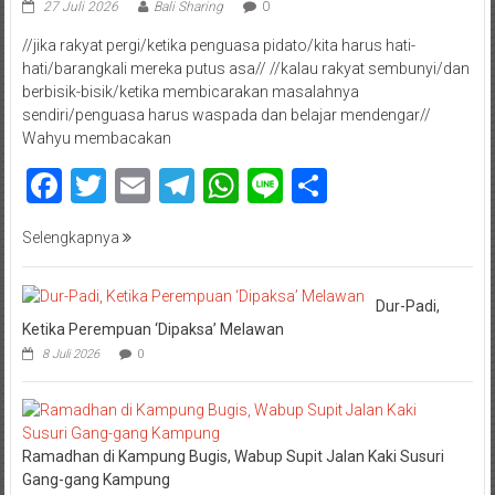
27 Juli 2026
Bali Sharing
0
//jika rakyat pergi/ketika penguasa pidato/kita harus hati-
hati/barangkali mereka putus asa// //kalau rakyat sembunyi/dan
berbisik-bisik/ketika membicarakan masalahnya
sendiri/penguasa harus waspada dan belajar mendengar//
Wahyu membacakan
Facebook
Twitter
Email
Telegram
WhatsApp
Line
Share
Selengkapnya
Dur-Padi,
Ketika Perempuan ‘Dipaksa’ Melawan
8 Juli 2026
0
Ramadhan di Kampung Bugis, Wabup Supit Jalan Kaki Susuri
Gang-gang Kampung