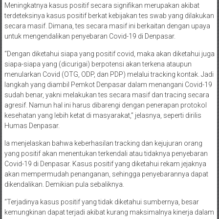
Meningkatnya kasus positif secara signifikan merupakan akibat
terdeteksinya kasus positif berkat kebijakan tes swab yang dilakukan
secara masif. Dimana, tes secara masif ini berkaitan dengan upaya
untuk mengendalikan penyebaran Covid-19 di Denpasar.
“Dengan diketahui siapa yang positif covid, maka akan diketahui juga
siapa-siapa yang (dicurigai) berpotensi akan terkena ataupun
menularkan Covid (OTG, ODP, dan PDP) melalui tracking kontak. Jadi
langkah yang diambil Pemkot Denpasar dalam menangani Covid-19
sudah benar, yakni melakukan tes secara masif dan tracing secara
agresif. Namun hal ini harus dibarengi dengan penerapan protokol
kesehatan yang lebih ketat di masyarakat,” jelasnya, seperti dirilis
Humas Denpasar.
Ia menjelaskan bahwa keberhasilan tracking dan kejujuran orang
yang positif akan menentukan terkendali atau tidaknya penyebaran
Covid-19 di Denpasar. Kasus positif yang diketahui rekam jejaknya
akan mempermudah penanganan, sehingga penyebarannya dapat
dikendalikan. Demikian pula sebaliknya.
“Terjadinya kasus positif yang tidak diketahui sumbernya, besar
kemungkinan dapat terjadi akibat kurang maksimalnya kinerja dalam