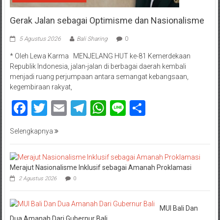
Gerak Jalan sebagai Optimisme dan Nasionalisme
5 Agustus 2026
Bali Sharing
0
* Oleh Lewa Karma MENJELANG HUT ke-81 Kemerdekaan
Republik Indonesia, jalan-jalan di berbagai daerah kembali
menjadi ruang perjumpaan antara semangat kebangsaan,
kegembiraan rakyat,
Facebook
Twitter
Email
Telegram
WhatsApp
Line
Share
Selengkapnya
Merajut Nasionalisme Inklusif sebagai Amanah Proklamasi
2 Agustus 2026
0
MUI Bali Dan
Dua Amanah Dari Gubernur Bali