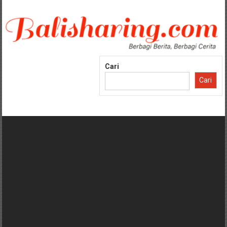
Lompat
ke
konten
Cari
Cari