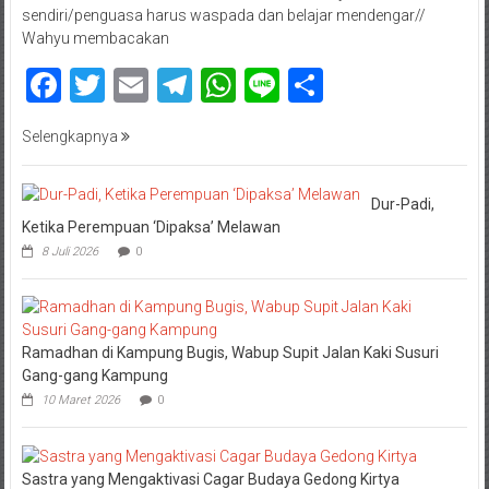
sendiri/penguasa harus waspada dan belajar mendengar//
Wahyu membacakan
Facebook
Twitter
Email
Telegram
WhatsApp
Line
Share
Selengkapnya
Dur-Padi,
Ketika Perempuan ‘Dipaksa’ Melawan
8 Juli 2026
0
Ramadhan di Kampung Bugis, Wabup Supit Jalan Kaki Susuri
Gang-gang Kampung
10 Maret 2026
0
Sastra yang Mengaktivasi Cagar Budaya Gedong Kirtya