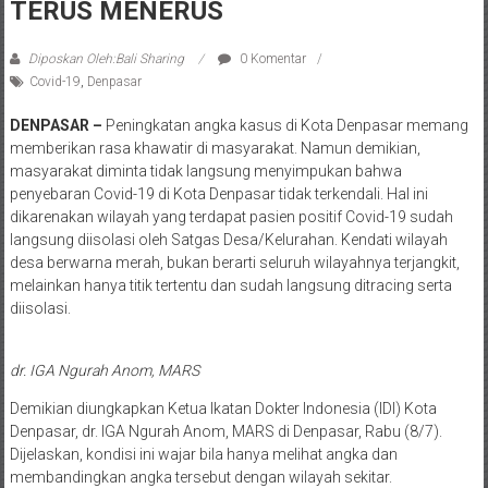
TERUS MENERUS
Diposkan Oleh:Bali Sharing
0 Komentar
Covid-19
,
Denpasar
DENPASAR –
Peningkatan angka kasus di Kota Denpasar memang
memberikan rasa khawatir di masyarakat. Namun demikian,
masyarakat diminta tidak langsung menyimpukan bahwa
penyebaran Covid-19 di Kota Denpasar tidak terkendali. Hal ini
dikarenakan wilayah yang terdapat pasien positif Covid-19 sudah
langsung diisolasi oleh Satgas Desa/Kelurahan. Kendati wilayah
desa berwarna merah, bukan berarti seluruh wilayahnya terjangkit,
melainkan hanya titik tertentu dan sudah langsung ditracing serta
diisolasi.
dr. IGA Ngurah Anom, MARS
Demikian diungkapkan Ketua Ikatan Dokter Indonesia (IDI) Kota
Denpasar, dr. IGA Ngurah Anom, MARS di Denpasar, Rabu (8/7).
Dijelaskan, kondisi ini wajar bila hanya melihat angka dan
membandingkan angka tersebut dengan wilayah sekitar.