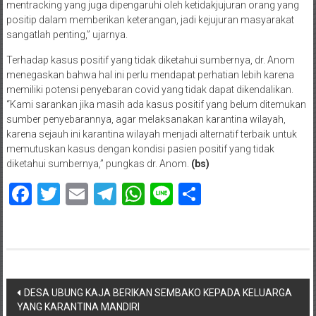
mentracking yang juga dipengaruhi oleh ketidakjujuran orang yang
positip dalam memberikan keterangan, jadi kejujuran masyarakat
sangatlah penting,” ujarnya.
Terhadap kasus positif yang tidak diketahui sumbernya, dr. Anom
menegaskan bahwa hal ini perlu mendapat perhatian lebih karena
memiliki potensi penyebaran covid yang tidak dapat dikendalikan.
“Kami sarankan jika masih ada kasus positif yang belum ditemukan
sumber penyebarannya, agar melaksanakan karantina wilayah,
karena sejauh ini karantina wilayah menjadi alternatif terbaik untuk
memutuskan kasus dengan kondisi pasien positif yang tidak
diketahui sumbernya,” pungkas dr. Anom.
(bs)
Facebook
Twitter
Email
Telegram
WhatsApp
Line
Share
Navigasi
DESA UBUNG KAJA BERIKAN SEMBAKO KEPADA KELUARGA
YANG KARANTINA MANDIRI
pos