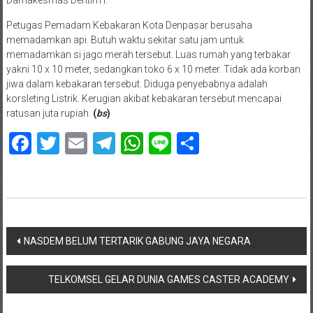
Damakesmas Dentim I.
Petugas Pemadam Kebakaran Kota Denpasar berusaha
memadamkan api. Butuh waktu sekitar satu jam untuk
memadamkan si jago merah tersebut. Luas rumah yang terbakar
yakni 10 x 10 meter, sedangkan toko 6 x 10 meter. Tidak ada korban
jiwa dalam kebakaran tersebut. Diduga penyebabnya adalah
korsleting Listrik. Kerugian akibat kebakaran tersebut mencapai
ratusan juta rupiah.
(
bs
)
Facebook
Twitter
Email
Telegram
WhatsApp
Line
Share
Navigasi
NASDEM BELUM TERTARIK GABUNG JAYA NEGARA
pos
TELKOMSEL GELAR DUNIA GAMES CASTER ACADEMY