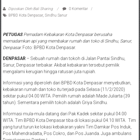
Diposkan Oleh:Bali Sharing
0 Komentar
BPBD Kota Denpasar
,
Sindhu Sanur
PETUGAS
Pemadam Kebakaran Kota Denpasar berusaha
memadamkan api yang membakar rumah dan toko di Sindhu, Sanur,
Denpasar.
Foto: BPBD Kota Denpasar.
DENPASAR
– Sebuah rumah dan tokoh di Jalan Pantai Sindhu,
Sanur, Denpasar terbakar. Akibat kebakaran tersebut pemilik
mengalami kerugian hingga ratusan juta rupiah.
Informasi yang diperoleh dari BPBD Kota Denpasar menyebutkan,
kebakaran rumah dan toko itu terjadi pada Selasa (11/2/2020)
sekitar pukul 04.00 WITA. Pemilih rumah adalah Made Juliarta (39
tahun). Sementara pemilih tokoh adalah Griya Sindhu.
Informasi mula-mula datang dari Pak Kadek sekitar pukul 04.00
WITA. Tim BPBD Kota Denpasar tiba di lokasi pukul 04.10 WITA. Tim
yang turut turun ke lokasi kebakaran yakni Tim Damkar Pos Induk,
Pos Mahendradatta, Pos Cokro, dan Pos Juanda. Juga ambulans