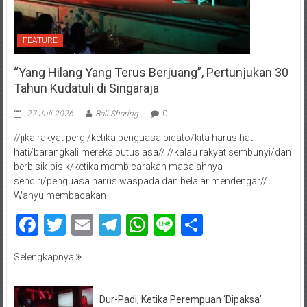
FEATURE
“Yang Hilang Yang Terus Berjuang”, Pertunjukan 30
Tahun Kudatuli di Singaraja
27 Juli 2026
Bali Sharing
0
//jika rakyat pergi/ketika penguasa pidato/kita harus hati-
hati/barangkali mereka putus asa// //kalau rakyat sembunyi/dan
berbisik-bisik/ketika membicarakan masalahnya
sendiri/penguasa harus waspada dan belajar mendengar//
Wahyu membacakan
Facebook
Twitter
Email
Telegram
WhatsApp
Line
Share
Selengkapnya
Dur-Padi, Ketika Perempuan ‘Dipaksa’