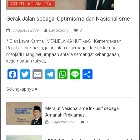
ARTIKEL • KOLOM • ESAI
Gerak Jalan sebagai Optimisme dan Nasionalisme
5 Agustus 2026
Bali Sharing
0
* Oleh Lewa Karma MENJELANG HUT ke-81 Kemerdekaan
Republik Indonesia, jalan-jalan di berbagai daerah kembali
menjadi ruang perjumpaan antara semangat kebangsaan,
kegembiraan rakyat,
Facebook
Twitter
Email
Telegram
WhatsApp
Line
Share
Selengkapnya
Merajut Nasionalisme Inklusif sebagai
Amanah Proklamasi
2 Agustus 2026
0