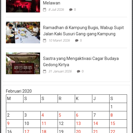
Melawan
8 Juli 2026
0
Ramadhan di Kampung Bugis, Wabup Supit
Jalan Kaki Susuri Gang-gang Kampung
10 Maret 2026
0
Sastra yang Mengaktivasi Cagar Budaya
Gedong Kirtya
31 Januari 2026
0
Februari 2020
M
S
S
R
K
J
S
1
2
3
4
5
6
7
8
9
10
11
12
13
14
15
16
17
18
19
20
21
22