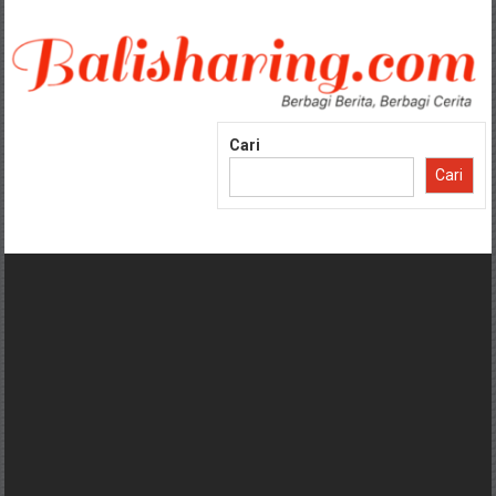
Lompat
ke
konten
Cari
Cari