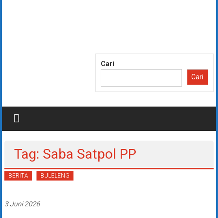
Lompat
ke
konten
Cari
Cari
Tag: Saba Satpol PP
BERITA
BULELENG
3 Juni 2026