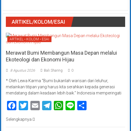
ARTIKEL/KOLOM/ESAI
ARTIKEL • KOLOM • ESAI
Merawat Bumi Membangun Masa Depan melalui
Ekoteologi dan Ekonomi Hijau
8 Agustus 2026
Bali Sharing
0
* Oleh Lewa Karma “Bumi bukanlah warisan dari leluhur,
melainkan titipan yang harus kita serahkan kepada generasi
mendatang dalam keadaan lebih baik.” Indonesia memperingati
Facebook
Twitter
Email
Telegram
WhatsApp
Line
Share
Selengkapnya