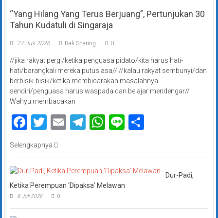
“Yang Hilang Yang Terus Berjuang”, Pertunjukan 30
Tahun Kudatuli di Singaraja
27 Juli 2026
Bali Sharing
0
//jika rakyat pergi/ketika penguasa pidato/kita harus hati-
hati/barangkali mereka putus asa// //kalau rakyat sembunyi/dan
berbisik-bisik/ketika membicarakan masalahnya
sendiri/penguasa harus waspada dan belajar mendengar//
Wahyu membacakan
Facebook
Twitter
Email
Telegram
WhatsApp
Line
Share
Selengkapnya
Dur-Padi,
Ketika Perempuan ‘Dipaksa’ Melawan
8 Juli 2026
0