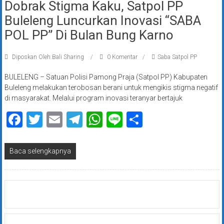
Dobrak Stigma Kaku, Satpol PP
Buleleng Luncurkan Inovasi “SABA
POL PP” Di Bulan Bung Karno
Diposkan Oleh:Bali Sharing
0 Komentar
Saba Satpol PP
BULELENG – Satuan Polisi Pamong Praja (Satpol PP) Kabupaten
Buleleng melakukan terobosan berani untuk mengikis stigma negatif
di masyarakat. Melalui program inovasi teranyar bertajuk
Facebook
Twitter
Email
Telegram
WhatsApp
Line
Share
Baca selengkapnya