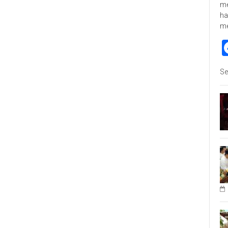
me
ha
m
Se