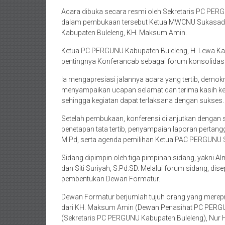
Acara dibuka secara resmi oleh Sekretaris PC PE
dalam pembukaan tersebut Ketua MWCNU Sukasada 
Kabupaten Buleleng, KH. Maksum Amin.
Ketua PC PERGUNU Kabupaten Buleleng, H. Lewa 
pentingnya Konferancab sebagai forum konsolidasi 
Ia mengapresiasi jalannya acara yang tertib, demo
menyampaikan ucapan selamat dan terima kasih kepa
sehingga kegiatan dapat terlaksana dengan sukses.
Setelah pembukaan, konferensi dilanjutkan dengan 
penetapan tata tertib, penyampaian laporan pertan
M.Pd, serta agenda pemilihan Ketua PAC PERGUNU 
Sidang dipimpin oleh tiga pimpinan sidang, yakni Al
dan Siti Suriyah, S.Pd.SD. Melalui forum sidang, di
pembentukan Dewan Formatur.
Dewan Formatur berjumlah tujuh orang yang merepre
dari KH. Maksum Amin (Dewan Penasihat PC PERG
(Sekretaris PC PERGUNU Kabupaten Buleleng), Nur Hi