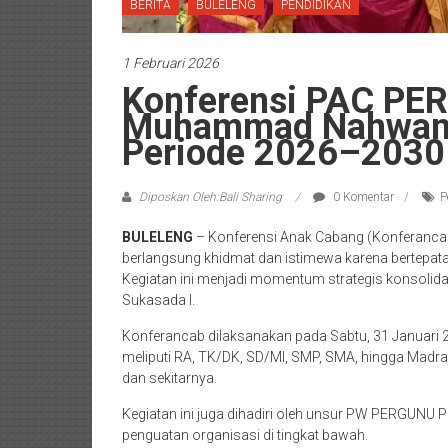
BERITA
BULELENG
PENDIDIKAN
1 Februari 2026
Konferensi PAC PE
Muhammad Nahwan T
Periode 2026–2030
Diposkan Oleh:Bali Sharing
0 Komentar
P
BULELENG
– Konferensi Anak Cabang (Konferanc
berlangsung khidmat dan istimewa karena bertepat
Kegiatan ini menjadi momentum strategis konsolida
Sukasada I.
Konferancab dilaksanakan pada Sabtu, 31 Januari 202
meliputi RA, TK/DK, SD/MI, SMP, SMA, hingga Madra
dan sekitarnya.
Kegiatan ini juga dihadiri oleh unsur PW PERGUNU Pr
penguatan organisasi di tingkat bawah.