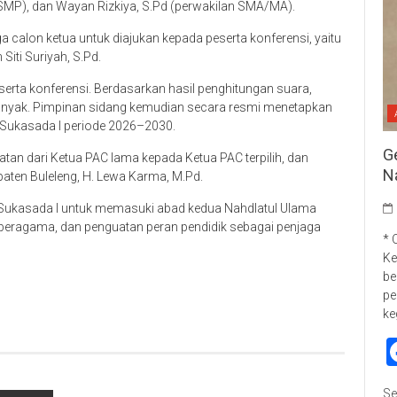
n SMP), dan Wayan Rizkiya, S.Pd (perwakilan SMA/MA).
 calon ketua untuk diajukan kepada peserta konferensi, yaitu
iti Suriyah, S.Pd.
eserta konferensi. Berdasarkan hasil penghitungan suara,
yak. Pimpinan sidang kemudian secara resmi menetapkan
kasada I periode 2026–2030.
G
atan dari Ketua PAC lama kepada Ketua PAC terpilih, dan
N
aten Buleleng, H. Lewa Karma, M.Pd.
ukasada I untuk memasuki abad kedua Nahdlatul Ulama
beragama, dan penguatan peran pendidik sebagai penjaga
* 
Ke
p
re
be
pe
ke
Se