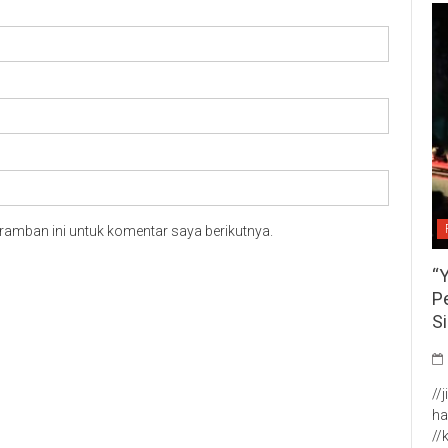
ramban ini untuk komentar saya berikutnya.
“
P
S
//
ha
//