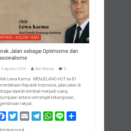
ARTIKEL • KOLOM • ESAI
erak Jalan sebagai Optimisme dan
asionalisme
5 Agustus 2026
Bali Sharing
0
Oleh Lewa Karma MENJELANG HUT ke-81
merdekaan Republik Indonesia, jalan-jalan di
rbagai daerah kembali menjadi ruang
rjumpaan antara semangat kebangsaan,
gembiraan rakyat,
Facebook
Twitter
Email
Telegram
WhatsApp
Line
Share
lengkapnya