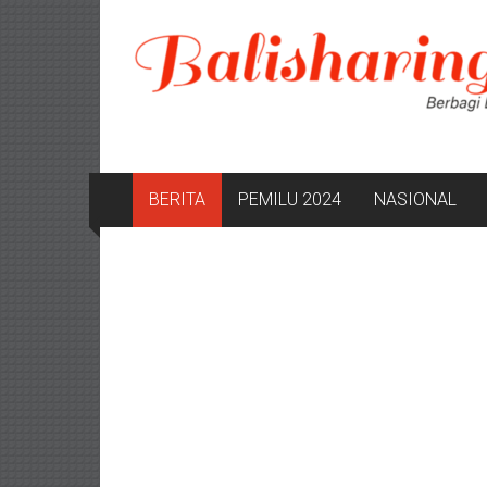
Lompat
ke
konten
BERITA
PEMILU 2024
NASIONAL