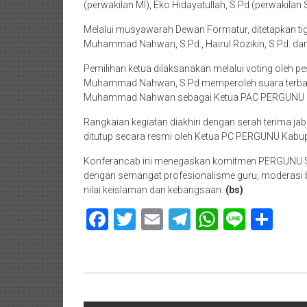
(perwakilan MI), Eko Hidayatullah, S.Pd (perwakila
Melalui musyawarah Dewan Formatur, ditetapkan tiga
Muhammad Nahwan, S.Pd., Hairul Rozikin, S.Pd. dan S
Pemilihan ketua dilaksanakan melalui voting oleh p
Muhammad Nahwan, S.Pd memperoleh suara terban
Muhammad Nahwan sebagai Ketua PAC PERGUNU Su
Rangkaian kegiatan diakhiri dengan serah terima jab
ditutup secara resmi oleh Ketua PC PERGUNU Kabup
Konferancab ini menegaskan komitmen PERGUNU S
dengan semangat profesionalisme guru, moderasi 
nilai keislaman dan kebangsaan.
(bs)
Facebook
Twitter
Email
Telegram
WhatsAp
Line
Sha