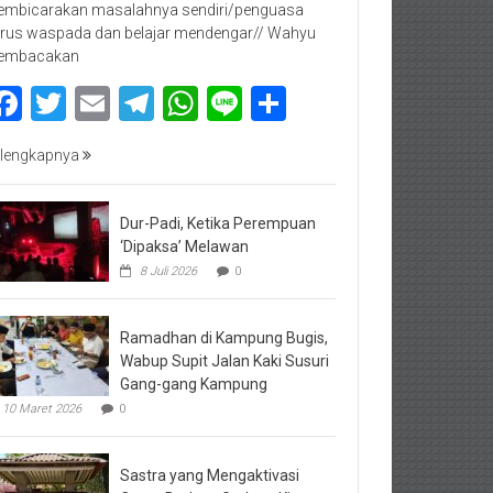
mbicarakan masalahnya sendiri/penguasa
rus waspada dan belajar mendengar// Wahyu
embacakan
Facebook
Twitter
Email
Telegram
WhatsApp
Line
Share
lengkapnya
Dur-Padi, Ketika Perempuan
‘Dipaksa’ Melawan
8 Juli 2026
0
Ramadhan di Kampung Bugis,
Wabup Supit Jalan Kaki Susuri
Gang-gang Kampung
10 Maret 2026
0
Sastra yang Mengaktivasi