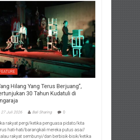
FEATURE
Yang Hilang Yang Terus Berjuang”,
ertunjukan 30 Tahun Kudatuli di
ingaraja
27 Juli 2026
Bali Sharing
0
jika rakyat pergi/ketika penguasa pidato/kita
rus hati-hati/barangkali mereka putus asa//
kalau rakyat sembunyi/dan berbisik-bisik/ketika