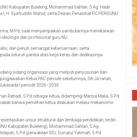
RGUNU Kabupaten Buleleng, Mohammad Sahlan, S.Ag. Hadir
I, H. Syafruddin Wahid, serta Dewan Penasihat PC PERGUNU
Karma, M.Pd, saat menyampaikan sambutannya menekankan
ideologis dan profesional guru NU.
kratis, dan penuh semangat kebersamaan, serta
da seluruh panitia atas kerja keras dan dedikasinya
sidang-sidang organisasi yang meliputi penyusunan dan
ggungjawaban Ketua PAC periode sebelumnya, Siti Ja’ranah,
Sukasada I periode 2026–2030.
man Rahadi, S.Pd sebagai ketua, didampingi Marisa Malia, S.Pd
sepakati bahwa pemilihan ketua dilakukan melalui mekanisme
sentasikan unsur struktural dan lembaga pendidikan, terdiri
UNU Kabupaten Buleleng), Mohammad Sahlan, S.Ag
dayah, S.Pd (perwakilan SD), Durratul Yatimah, S.Pd