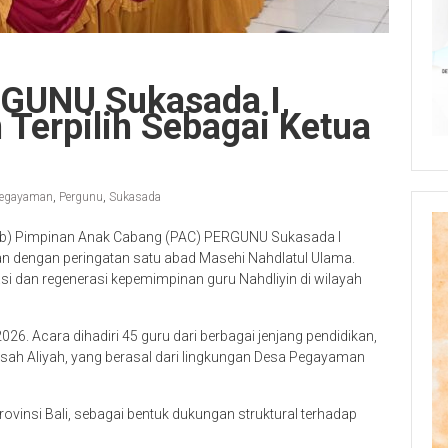
RGUNU Sukasada I,
erpilih Sebagai Ketua
egayaman
,
Pergunu
,
Sukasada
ab) Pimpinan Anak Cabang (PAC) PERGUNU Sukasada I
an dengan peringatan satu abad Masehi Nahdlatul Ulama.
si dan regenerasi kepemimpinan guru Nahdliyin di wilayah
6. Acara dihadiri 45 guru dari berbagai jenjang pendidikan,
sah Aliyah, yang berasal dari lingkungan Desa Pegayaman
ovinsi Bali, sebagai bentuk dukungan struktural terhadap