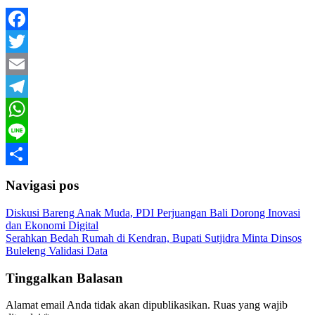
Facebook
Twitter
Email
Telegram
WhatsApp
Line
Share
Navigasi pos
Diskusi Bareng Anak Muda, PDI Perjuangan Bali Dorong Inovasi
dan Ekonomi Digital
Serahkan Bedah Rumah di Kendran, Bupati Sutjidra Minta Dinsos
Buleleng Validasi Data
Tinggalkan Balasan
Alamat email Anda tidak akan dipublikasikan.
Ruas yang wajib