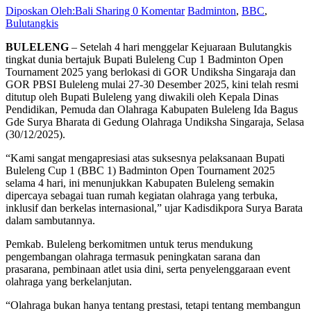
Diposkan Oleh:Bali Sharing
0 Komentar
Badminton
,
BBC
,
Bulutangkis
BULELENG
– Setelah 4 hari menggelar Kejuaraan Bulutangkis
tingkat dunia bertajuk Bupati Buleleng Cup 1 Badminton Open
Tournament 2025 yang berlokasi di GOR Undiksha Singaraja dan
GOR PBSI Buleleng mulai 27-30 Desember 2025, kini telah resmi
ditutup oleh Bupati Buleleng yang diwakili oleh Kepala Dinas
Pendidikan, Pemuda dan Olahraga Kabupaten Buleleng Ida Bagus
Gde Surya Bharata di Gedung Olahraga Undiksha Singaraja, Selasa
(30/12/2025).
“Kami sangat mengapresiasi atas suksesnya pelaksanaan Bupati
Buleleng Cup 1 (BBC 1) Badminton Open Tournament 2025
selama 4 hari, ini menunjukkan Kabupaten Buleleng semakin
dipercaya sebagai tuan rumah kegiatan olahraga yang terbuka,
inklusif dan berkelas internasional,” ujar Kadisdikpora Surya Barata
dalam sambutannya.
Pemkab. Buleleng berkomitmen untuk terus mendukung
pengembangan olahraga termasuk peningkatan sarana dan
prasarana, pembinaan atlet usia dini, serta penyelenggaraan event
olahraga yang berkelanjutan.
“Olahraga bukan hanya tentang prestasi, tetapi tentang membangun