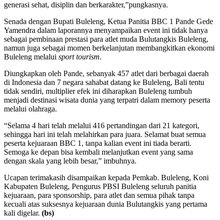
generasi sehat, disiplin dan berkarakter,”pungkasnya.
Senada dengan Bupati Buleleng, Ketua Panitia BBC 1 Pande Gede
Yamendra dalam laporannya menyampaikan event ini tidak hanya
sebagai pembinaan prestasi para atlet muda Bulutangkis Buleleng,
namun juga sebagai momen berkelanjutan membangkitkan ekonomi
Buleleng melalui
sport tourism
.
Diungkapkan oleh Pande, sebanyak 457 atlet dari berbagai daerah
di Indonesia dan 7 negara sahabat datang ke Buleleng, Bali tentu
tidak sendiri, multiplier efek ini diharapkan Buleleng tumbuh
menjadi destinasi wisata dunia yang terpatri dalam memory peserta
melalui olahraga.
“Selama 4 hari telah melalui 416 pertandingan dari 21 kategori,
sehingga hari ini telah melahirkan para juara. Selamat buat semua
peserta kejuaraan BBC 1, tanpa kalian event ini tiada berarti.
Semoga ke depan bisa kembali melanjutkan event yang sama
dengan skala yang lebih besar,” imbuhnya.
Ucapan terimakasih disampaikan kepada Pemkab. Buleleng, Koni
Kabupaten Buleleng, Pengurus PBSI Buleleng seluruh panitia
kejuaraan, para sponsorship, para atlet dan semua pihak tanpa
kecuali atas suksesnya kejuaraan dunia Bulutangkis yang pertama
kali digelar.
(bs)