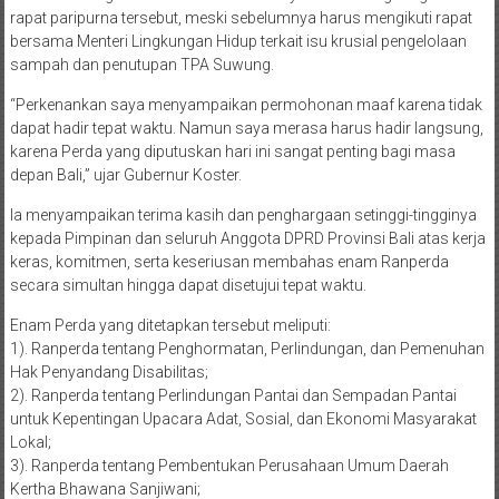
rapat paripurna tersebut, meski sebelumnya harus mengikuti rapat
bersama Menteri Lingkungan Hidup terkait isu krusial pengelolaan
sampah dan penutupan TPA Suwung.
“Perkenankan saya menyampaikan permohonan maaf karena tidak
dapat hadir tepat waktu. Namun saya merasa harus hadir langsung,
karena Perda yang diputuskan hari ini sangat penting bagi masa
depan Bali,” ujar Gubernur Koster.
Ia menyampaikan terima kasih dan penghargaan setinggi-tingginya
kepada Pimpinan dan seluruh Anggota DPRD Provinsi Bali atas kerja
keras, komitmen, serta keseriusan membahas enam Ranperda
secara simultan hingga dapat disetujui tepat waktu.
Enam Perda yang ditetapkan tersebut meliputi:
1). Ranperda tentang Penghormatan, Perlindungan, dan Pemenuhan
Hak Penyandang Disabilitas;
2). Ranperda tentang Perlindungan Pantai dan Sempadan Pantai
untuk Kepentingan Upacara Adat, Sosial, dan Ekonomi Masyarakat
Lokal;
3). Ranperda tentang Pembentukan Perusahaan Umum Daerah
Kertha Bhawana Sanjiwani;