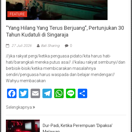
FEATURE
“Yang Hilang Yang Terus Berjuang”, Pertunjukan 30
Tahun Kudatuli di Singaraja
27 Juli 2026
Bali Sharing
0
//jika rakyat pergi/ketika penguasa pidato/kita harus hati-
hati/barangkali mereka putus asa// //kalau rakyat sembunyi/dan
berbisik-bisik/ketika membicarakan masalahnya
sendiri/penguasa harus waspada dan belajar mendengar//
Wahyu membacakan
Facebook
Twitter
Email
Telegram
WhatsApp
Line
Share
Selengkapnya
Dur-Padi, Ketika Perempuan ‘Dipaksa’
Melawan