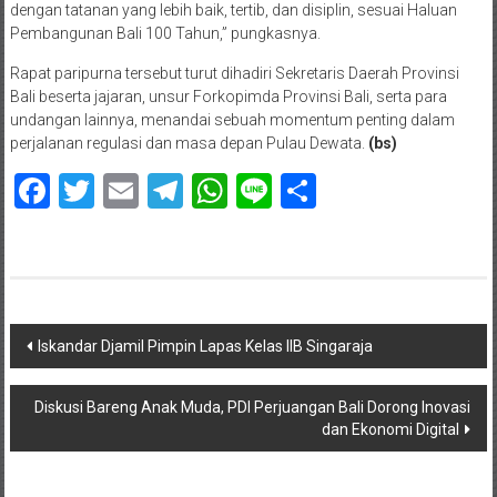
dengan tatanan yang lebih baik, tertib, dan disiplin, sesuai Haluan
Pembangunan Bali 100 Tahun,” pungkasnya.
Rapat paripurna tersebut turut dihadiri Sekretaris Daerah Provinsi
Bali beserta jajaran, unsur Forkopimda Provinsi Bali, serta para
undangan lainnya, menandai sebuah momentum penting dalam
perjalanan regulasi dan masa depan Pulau Dewata.
(bs)
Facebook
Twitter
Email
Telegram
WhatsApp
Line
Share
Navigasi
Iskandar Djamil Pimpin Lapas Kelas IIB Singaraja
pos
Diskusi Bareng Anak Muda, PDI Perjuangan Bali Dorong Inovasi
dan Ekonomi Digital