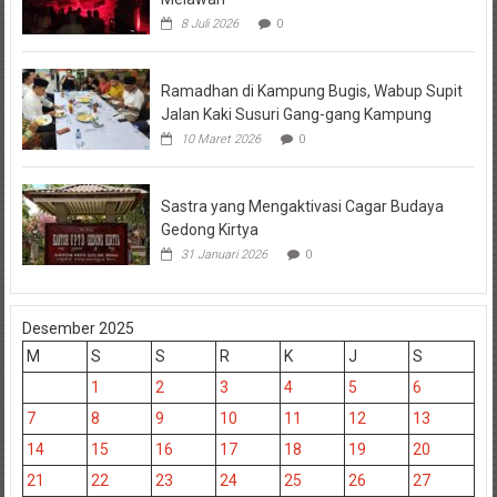
8 Juli 2026
0
Ramadhan di Kampung Bugis, Wabup Supit
Jalan Kaki Susuri Gang-gang Kampung
10 Maret 2026
0
Sastra yang Mengaktivasi Cagar Budaya
Gedong Kirtya
31 Januari 2026
0
Desember 2025
M
S
S
R
K
J
S
1
2
3
4
5
6
7
8
9
10
11
12
13
14
15
16
17
18
19
20
21
22
23
24
25
26
27