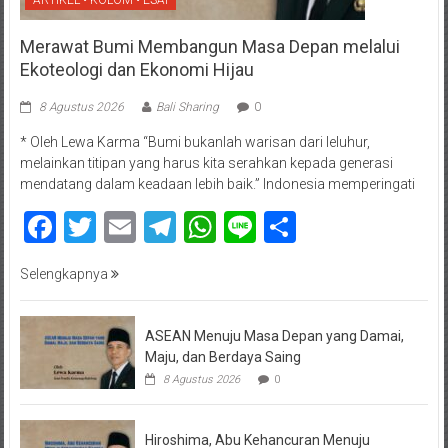
ARTIKEL • KOLOM • ESAI
Merawat Bumi Membangun Masa Depan melalui
Ekoteologi dan Ekonomi Hijau
8 Agustus 2026
Bali Sharing
0
* Oleh Lewa Karma “Bumi bukanlah warisan dari leluhur,
melainkan titipan yang harus kita serahkan kepada generasi
mendatang dalam keadaan lebih baik.” Indonesia memperingati
Facebook
Twitter
Email
Telegram
WhatsApp
Line
Share
Selengkapnya
ASEAN Menuju Masa Depan yang Damai,
Maju, dan Berdaya Saing
8 Agustus 2026
0
Hiroshima, Abu Kehancuran Menuju