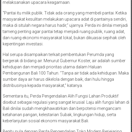
melaksanakan upacara keagamaan.
“Pantai itu milik publik. Tidak ada orang yang membeli pantai. Ketika
masyarakat kesulitan melakukan upacara adat di pantainya sendiri,
maka di situlah negara harus hadir,” ujarnya. Perda ini dinilai menjadi
tameng penting agar pantai tetap menjadi ruang publik, ruang adat,
dan ruang ekonomi masyarakat lokal, bukan dikuasai sepihak oleh
kepentingan investasi.
Hal serupa disampaikan terkait pembentukan Perumda yang
bergerak di bidang air. Menurut Gubernur Koster, air adalah sumber
kehidupan dan menjadi prioritas utama dalam Haluan
Pembangunan Bali 100 Tahun. “Tanpa air tidak ada kehidupan. Maka
sumber daya air harus dikelola dengan baik, dari hulu hingga
distribusinya kepada masyarakat,” katanya.
Sementara itu, Perda Pengendalian Alih Fungsi Lahan Produktif
disebut sebagai regulasi yang sangat krusial. Laju alih fungsi lahan di
Bali dinilai sudah mengkhawatirkan dan berpotensi mengancam
ketahanan pangan, kelestarian Subak, lingkungan hidup, serta
keberlanjutan sosial ekonomi masyarakat Bali.
Begitu pula dengan Perda Pengendalian Toko Modern Berjejaring.