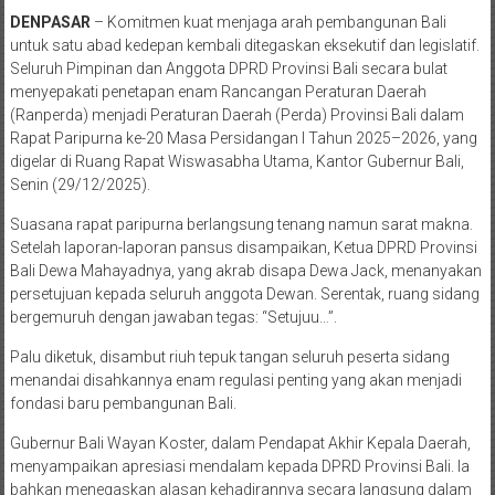
DENPASAR
– Komitmen kuat menjaga arah pembangunan Bali
untuk satu abad kedepan kembali ditegaskan eksekutif dan legislatif.
Seluruh Pimpinan dan Anggota DPRD Provinsi Bali secara bulat
menyepakati penetapan enam Rancangan Peraturan Daerah
(Ranperda) menjadi Peraturan Daerah (Perda) Provinsi Bali dalam
Rapat Paripurna ke-20 Masa Persidangan I Tahun 2025–2026, yang
digelar di Ruang Rapat Wiswasabha Utama, Kantor Gubernur Bali,
Senin (29/12/2025).
Suasana rapat paripurna berlangsung tenang namun sarat makna.
Setelah laporan-laporan pansus disampaikan, Ketua DPRD Provinsi
Bali Dewa Mahayadnya, yang akrab disapa Dewa Jack, menanyakan
persetujuan kepada seluruh anggota Dewan. Serentak, ruang sidang
bergemuruh dengan jawaban tegas: “Setujuu…”.
Palu diketuk, disambut riuh tepuk tangan seluruh peserta sidang
menandai disahkannya enam regulasi penting yang akan menjadi
fondasi baru pembangunan Bali.
Gubernur Bali Wayan Koster, dalam Pendapat Akhir Kepala Daerah,
menyampaikan apresiasi mendalam kepada DPRD Provinsi Bali. Ia
bahkan menegaskan alasan kehadirannya secara langsung dalam