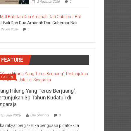
2 Agustus 2026
0
I Bali Dan Dua Amanah Dari Gubernur Bali
28 Juli 2026
0
FEATURE
FEATURE
Yang Hilang Yang Terus Berjuang”,
ertunjukan 30 Tahun Kudatuli di
ingaraja
27 Juli 2026
Bali Sharing
0
jika rakyat pergi/ketika penguasa pidato/kita