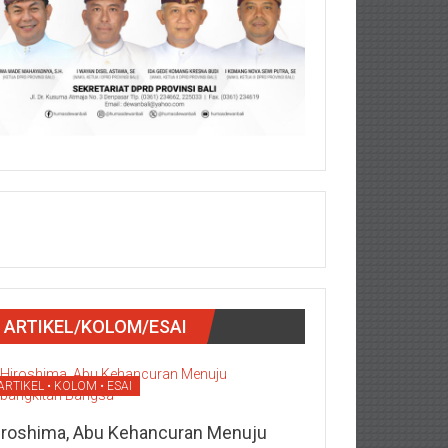
ARTIKEL/KOLOM/ESAI
ARTIKEL • KOLOM • ESAI
iroshima, Abu Kehancuran Menuju