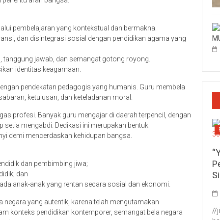
 penentu arah bangsa.
lui pembelajaran yang kontekstual dan bermakna.
MU
eransi, dan disintegrasi sosial dengan pendidikan agama yang
lin, tanggung jawab, dan semangat gotong royong.
ikan identitas keagamaan.
i dengan pendekatan pedagogis yang humanis. Guru membela
abaran, ketulusan, dan keteladanan moral.
gas profesi. Banyak guru mengajar di daerah terpencil, dengan
p setia mengabdi. Dedikasi ini merupakan bentuk
yi demi mencerdaskan kehidupan bangsa.
“
P
pendidik dan pembimbing jiwa;
S
idik; dan
pada anak-anak yang rentan secara sosial dan ekonomi.
 negara yang autentik, karena telah mengutamakan
//
alam konteks pendidikan kontemporer, semangat bela negara