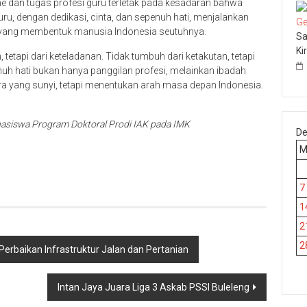
me dan tugas profesi guru terletak pada kesadaran bahwa
u, dengan dedikasi, cinta, dan sepenuh hati, menjalankan
l yang membentuk manusia Indonesia seutuhnya.
Sa
Ki
 tetapi dari keteladanan. Tidak tumbuh dari ketakutan, tetapi
nuh hati bukan hanya panggilan profesi, melainkan ibadah
a yang sunyi, tetapi menentukan arah masa depan Indonesia.
hasiswa Program Doktoral Prodi IAK pada IMK
De
p
re
7
1
2
2
 Perbaikan Infrastruktur Jalan dan Pertanian
Intan Jaya Juara Liga 3 Askab PSSI Buleleng