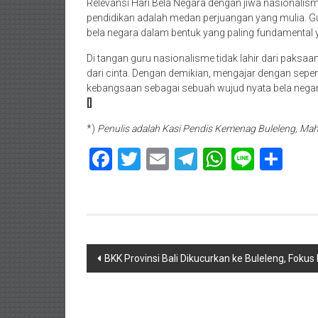
Relevansi Hari Bela Negara dengan jiwa nasionalis
pendidikan adalah medan perjuangan yang mulia. Gur
bela negara dalam bentuk yang paling fundamenta
Di tangan guru nasionalisme tidak lahir dari paksaan,
dari cinta. Dengan demikian, mengajar dengan sepe
kebangsaan sebagai sebuah wujud nyata bela negar
[]
*)
Penulis adalah Kasi Pendis Kemenag Buleleng, Ma
Facebook
Twitter
Email
Telegram
WhatsAp
Line
Sha
Navigasi
BKK Provinsi Bali Dikucurkan ke Buleleng, Fokus
pos