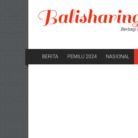
Lompat
ke
konten
BERITA
PEMILU 2024
NASIONAL