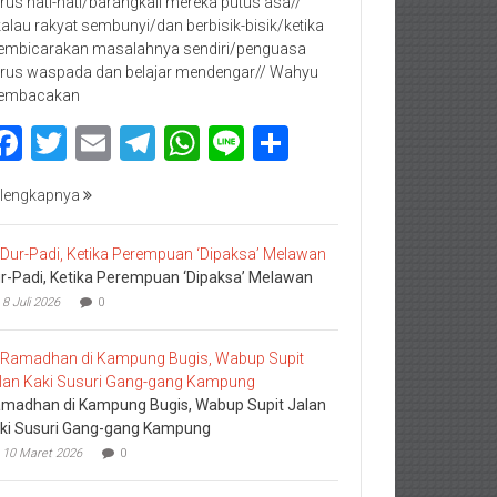
rus hati-hati/barangkali mereka putus asa//
kalau rakyat sembunyi/dan berbisik-bisik/ketika
mbicarakan masalahnya sendiri/penguasa
rus waspada dan belajar mendengar// Wahyu
embacakan
Facebook
Twitter
Email
Telegram
WhatsApp
Line
Share
lengkapnya
r-Padi, Ketika Perempuan ‘Dipaksa’ Melawan
8 Juli 2026
0
madhan di Kampung Bugis, Wabup Supit Jalan
ki Susuri Gang-gang Kampung
10 Maret 2026
0