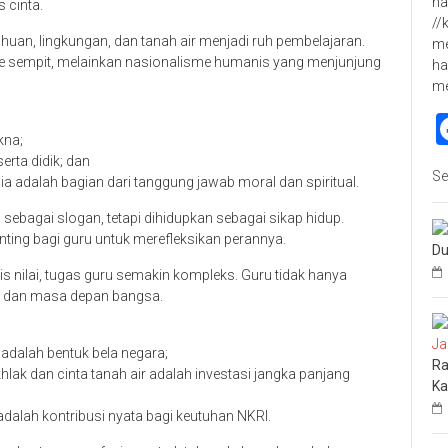
ha
 cinta.
//
uan, lingkungan, dan tanah air menjadi ruh pembelajaran.
me
 sempit, melainkan nasionalisme humanis yang menjunjung
ha
m
kna;
erta didik; dan
Se
adalah bagian dari tanggung jawab moral dan spiritual.
 sebagai slogan, tetapi dihidupkan sebagai sikap hidup.
ing bagi guru untuk merefleksikan perannya.
Du
isis nilai, tugas guru semakin kompleks. Guru tidak hanya
as, dan masa depan bangsa.
adalah bentuk bela negara;
Ra
ak dan cinta tanah air adalah investasi jangka panjang
Ka
dalah kontribusi nyata bagi keutuhan NKRI.