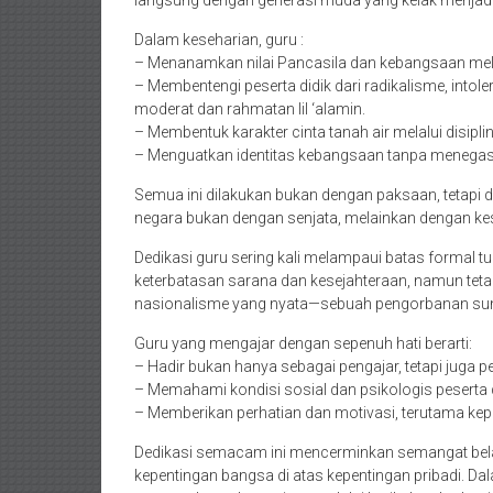
langsung dengan generasi muda yang kelak menjadi
Dalam keseharian, guru :
– Menanamkan nilai Pancasila dan kebangsaan mela
– Membentengi peserta didik dari radikalisme, intol
moderat dan rahmatan lil ‘alamin.
– Membentuk karakter cinta tanah air melalui disip
– Menguatkan identitas kebangsaan tanpa menegas
Semua ini dilakukan bukan dengan paksaan, tetap
negara bukan dengan senjata, melainkan dengan kes
Dedikasi guru sering kali melampaui batas formal tu
keterbatasan sarana dan kesejahteraan, namun teta
nasionalisme yang nyata—sebuah pengorbanan sun
Guru yang mengajar dengan sepenuh hati berarti:
– Hadir bukan hanya sebagai pengajar, tetapi juga 
– Memahami kondisi sosial dan psikologis peserta d
– Memberikan perhatian dan motivasi, terutama ke
Dedikasi semacam ini mencerminkan semangat bela
kepentingan bangsa di atas kepentingan pribadi. D