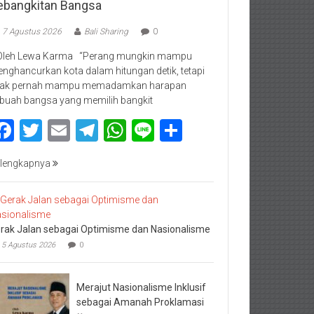
ebangkitan Bangsa
7 Agustus 2026
Bali Sharing
0
Oleh Lewa Karma “Perang mungkin mampu
nghancurkan kota dalam hitungan detik, tetapi
dak pernah mampu memadamkan harapan
buah bangsa yang memilih bangkit
Facebook
Twitter
Email
Telegram
WhatsApp
Line
Share
lengkapnya
rak Jalan sebagai Optimisme dan Nasionalisme
5 Agustus 2026
0
Merajut Nasionalisme Inklusif
sebagai Amanah Proklamasi