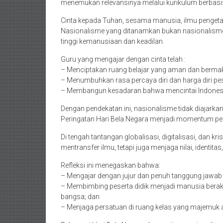
menemukan relevansinya melalui kurikulum berbasis
Cinta kepada Tuhan, sesama manusia, ilmu pengetah
Nasionalisme yang ditanamkan bukan nasionalisme
tinggi kemanusiaan dan keadilan.
Guru yang mengajar dengan cinta telah :
– Menciptakan ruang belajar yang aman dan berma
– Menumbuhkan rasa percaya diri dan harga diri pes
– Membangun kesadaran bahwa mencintai Indonesia 
Dengan pendekatan ini, nasionalisme tidak diajarkan
Peringatan Hari Bela Negara menjadi momentum pent
Di tengah tantangan globalisasi, digitalisasi, dan kr
mentransfer ilmu, tetapi juga menjaga nilai, identit
Refleksi ini menegaskan bahwa:
– Mengajar dengan jujur dan penuh tanggung jawab 
– Membimbing peserta didik menjadi manusia berakhl
bangsa; dan
– Menjaga persatuan di ruang kelas yang majemuk a