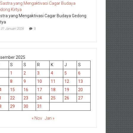
stra yang Mengaktivasi Cagar Budaya Gedong
rtya
31 Januari 2026
0
sember 2025
M
S
S
R
K
J
S
1
2
3
4
5
6
8
9
10
11
12
13
4
15
16
17
18
19
20
1
22
23
24
25
26
27
8
29
30
31
« Nov
Jan »