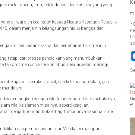
K
ra melalui pena, ilmu, keteladanan, dan kasih sayang yang
 yang dijiwai oleh kecintaan kepada Negara Kesatuan Republik
* 
 1945, dalam menjamin kelangsungan hidup bangsa dan
me
ti
se
ngalami perluasan makna dari pertahanan fisik menuju
kosong, tetapi dari proses pendidikan yang menumbuhkan
 serta komitmen untuk berkontribusi sesuai peran masing-
Se
pembelajaran, interaksi sosial, dan keteladanan sikap, guru
n mendalam.
Ge
 dipertentangkan dengan nilai keagamaan. Justru sebaliknya,
alam nilai keislaman misalnya, seperti keadilan,
umat menjadi pondasi kokoh bagi tumbuhnya nasionalisme
pendidikan dan pembudayaan nilai. Mereka berhadapan