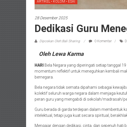
ARTIKEL • KOLOM • ESAI
28 Desember 2025
Dedikasi Guru Mene
Diposkan Oleh:Bali Sharing
0 Komentar
D
Oleh Lewa Karma
HARI
Bela Negara yang diperingati setiap tanggal 
momentum reflektif untuk meneguhkan kembali mak
bernegara.
Bela negara tidak semata dipahami sebagai kewajiban 
kolektif seluruh warga negara dalam menjaga keutu
peran guru yang mengabdi di sekolah/madrasah/pes
Guru berada di garda terdepan dalam membentuk ka
intelektual, tetapi juga kuat secara spiritual, berak
Mengajar dengan dedikasi, cinta, dan sepenuh hati 