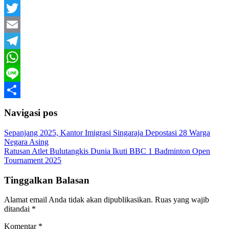
Facebook
Twitter
Email
Telegram
WhatsApp
Line
Share
Navigasi pos
Sepanjang 2025, Kantor Imigrasi Singaraja Depostasi 28 Warga
Negara Asing
Ratusan Atlet Bulutangkis Dunia Ikuti BBC 1 Badminton Open
Tournament 2025
Tinggalkan Balasan
Alamat email Anda tidak akan dipublikasikan.
Ruas yang wajib
ditandai
*
Komentar
*