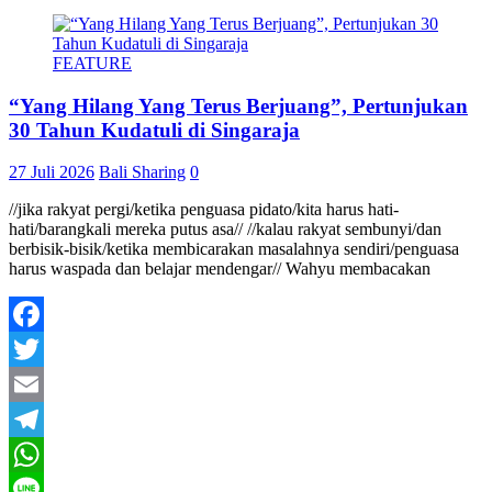
FEATURE
“Yang Hilang Yang Terus Berjuang”, Pertunjukan
30 Tahun Kudatuli di Singaraja
27 Juli 2026
Bali Sharing
0
//jika rakyat pergi/ketika penguasa pidato/kita harus hati-
hati/barangkali mereka putus asa// //kalau rakyat sembunyi/dan
berbisik-bisik/ketika membicarakan masalahnya sendiri/penguasa
harus waspada dan belajar mendengar// Wahyu membacakan
Facebook
Twitter
Email
Telegram
WhatsApp