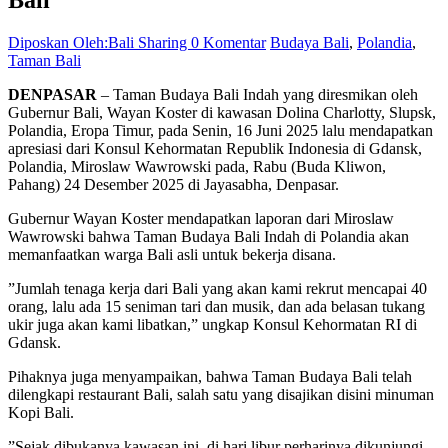
Diposkan Oleh:Bali Sharing
0 Komentar
Budaya Bali
,
Polandia
,
Taman Bali
DENPASAR
– Taman Budaya Bali Indah yang diresmikan oleh
Gubernur Bali, Wayan Koster di kawasan Dolina Charlotty, Slupsk,
Polandia, Eropa Timur, pada Senin, 16 Juni 2025 lalu mendapatkan
apresiasi dari Konsul Kehormatan Republik Indonesia di Gdansk,
Polandia, Miroslaw Wawrowski pada, Rabu (Buda Kliwon,
Pahang) 24 Desember 2025 di Jayasabha, Denpasar.
Gubernur Wayan Koster mendapatkan laporan dari Miroslaw
Wawrowski bahwa Taman Budaya Bali Indah di Polandia akan
memanfaatkan warga Bali asli untuk bekerja disana.
”Jumlah tenaga kerja dari Bali yang akan kami rekrut mencapai 40
orang, lalu ada 15 seniman tari dan musik, dan ada belasan tukang
ukir juga akan kami libatkan,” ungkap Konsul Kehormatan RI di
Gdansk.
Pihaknya juga menyampaikan, bahwa Taman Budaya Bali telah
dilengkapi restaurant Bali, salah satu yang disajikan disini minuman
Kopi Bali.
”Sejak dibukanya kawasan ini, di hari libur perharinya dikunjungi