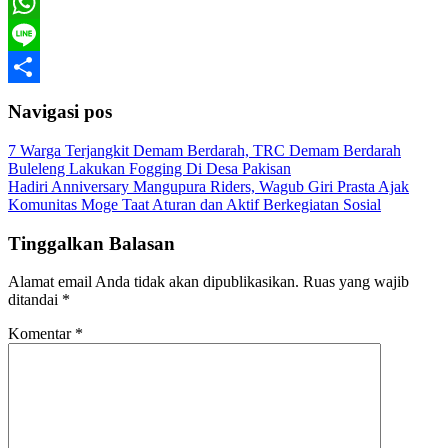
Telegram
WhatsApp
Line
Share
Navigasi pos
7 Warga Terjangkit Demam Berdarah, TRC Demam Berdarah
Buleleng Lakukan Fogging Di Desa Pakisan
Hadiri Anniversary Mangupura Riders, Wagub Giri Prasta Ajak
Komunitas Moge Taat Aturan dan Aktif Berkegiatan Sosial
Tinggalkan Balasan
Alamat email Anda tidak akan dipublikasikan.
Ruas yang wajib
ditandai
*
Komentar
*