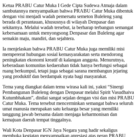
Ketua PRABU Catur Muka I Gede Cipta Sudewa Atmaja dalam
sambutannya menyampaikan bahwa PRABU Catur Muka dibentuk
dengan visi menjadi wadah pemersatu semeton Buleleng yang
berada di perantauan, khususnya di wilayah Denpasar dan
sekitarnya. Melalui wadah tersebut, ia berharap terbangun semangat
kebersamaan untuk menyongsong Denpasar dan Buleleng agar
semakin maju, mandiri, dan sejahtera.
Ia menjelaskan bahwa PRABU Catur Muka juga memiliki misi
mempererat hubungan sosial kemasyarakatan serta mendorong
peningkatan ekonomi kreatif di kalangan anggota. Menurutnya,
keberadaan komunitas kedaerahan tidak hanya berfungsi sebagai
ruang berkumpul, tetapi juga sebagai sarana membangun jejaring
yang produktif dan berdampak nyata bagi masyarakat.
Tema yang diangkat dalam temu wirasa kali ini, yakni “Sinergi
Pembangunan Buleleng dengan Denpasar melalui Spirit Vasudhaiva
Kutumbhakam”, dinilai sangat sejalan dengan visi dan misi PRABU
Catur Muka. Tema tersebut mencerminkan semangat bahwa seluruh
umat manusia merupakan satu keluarga besar yang memiliki
tanggung jawab bersama dalam menjaga keharmonisan dan
kemajuan daerah tempat tinggalnya.
Wali Kota Denpasar IGN Jaya Negara yang hadir sekaligus
membuka kegiatan menyampaikan apresiasi atas peran PRABU