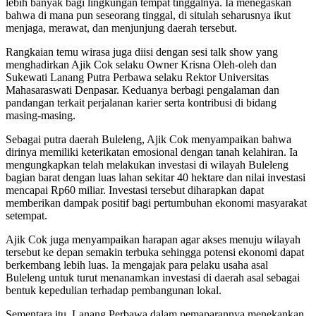
lebih banyak bagi lingkungan tempat tinggalnya. Ia menegaskan
bahwa di mana pun seseorang tinggal, di situlah seharusnya ikut
menjaga, merawat, dan menjunjung daerah tersebut.
Rangkaian temu wirasa juga diisi dengan sesi talk show yang
menghadirkan Ajik Cok selaku Owner Krisna Oleh-oleh dan
Sukewati Lanang Putra Perbawa selaku Rektor Universitas
Mahasaraswati Denpasar. Keduanya berbagi pengalaman dan
pandangan terkait perjalanan karier serta kontribusi di bidang
masing-masing.
Sebagai putra daerah Buleleng, Ajik Cok menyampaikan bahwa
dirinya memiliki keterikatan emosional dengan tanah kelahiran. Ia
mengungkapkan telah melakukan investasi di wilayah Buleleng
bagian barat dengan luas lahan sekitar 40 hektare dan nilai investasi
mencapai Rp60 miliar. Investasi tersebut diharapkan dapat
memberikan dampak positif bagi pertumbuhan ekonomi masyarakat
setempat.
Ajik Cok juga menyampaikan harapan agar akses menuju wilayah
tersebut ke depan semakin terbuka sehingga potensi ekonomi dapat
berkembang lebih luas. Ia mengajak para pelaku usaha asal
Buleleng untuk turut menanamkan investasi di daerah asal sebagai
bentuk kepedulian terhadap pembangunan lokal.
Sementara itu, Lanang Perbawa dalam pemaparannya menekankan