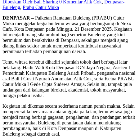
Diposkan Oleh:Bali Sharing
0 Komentar
Ajik Cok
,
Denpasar-
Buleleng
,
Prabu Catur Muka
DENPASAR
– Paiketan Rantauan Buleleng (PRABU) Catur
Muka menggelar kegiatan temu wirasa yang berlangsung di Nexx
Cafe, Kota Denpasar, pada Minggu, 21 Desember 2025. Kegiatan
ini menjadi ruang silaturahmi bagi semeton Buleleng yang kini
bermukim dan beraktivitas di Denpasar, sekaligus menjadi ajang
dialog lintas sektor untuk memperkuat kontribusi masyarakat
perantauan terhadap pembangunan daerah.
Temu wirasa tersebut dihadiri sejumlah tokoh dari berbagai latar
belakang. Hadir Wali Kota Denpasar IGN Jaya Negara, Asisten I
Pemerintah Kabupaten Buleleng Ariadi Pribadi, pengusaha nasional
asal Bali I Gusti Ngurah Anom atau Ajik Cok, serta Ketua PRABU
Catur Muka I Gede Cipta Sudewa Atmaja. Selain itu, tampak pula
undangan dari kalangan birokrat, akademisi, tokoh masyarakat,
hingga pelaku usaha.
Kegiatan ini dikemas secara sederhana namun penuh makna. Selain
mempererat kebersamaan antaranggota paiketan, temu wirasa juga
menjadi ruang berbagi gagasan, pengalaman, dan pandangan terkait
peran masyarakat Buleleng di perantauan dalam mendukung
pembangunan, baik di Kota Denpasar maupun di Kabupaten
Buleleng sebagai daerah asal.