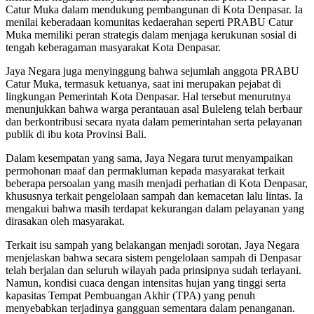
Catur Muka dalam mendukung pembangunan di Kota Denpasar. Ia
menilai keberadaan komunitas kedaerahan seperti PRABU Catur
Muka memiliki peran strategis dalam menjaga kerukunan sosial di
tengah keberagaman masyarakat Kota Denpasar.
Jaya Negara juga menyinggung bahwa sejumlah anggota PRABU
Catur Muka, termasuk ketuanya, saat ini merupakan pejabat di
lingkungan Pemerintah Kota Denpasar. Hal tersebut menurutnya
menunjukkan bahwa warga perantauan asal Buleleng telah berbaur
dan berkontribusi secara nyata dalam pemerintahan serta pelayanan
publik di ibu kota Provinsi Bali.
Dalam kesempatan yang sama, Jaya Negara turut menyampaikan
permohonan maaf dan permakluman kepada masyarakat terkait
beberapa persoalan yang masih menjadi perhatian di Kota Denpasar,
khususnya terkait pengelolaan sampah dan kemacetan lalu lintas. Ia
mengakui bahwa masih terdapat kekurangan dalam pelayanan yang
dirasakan oleh masyarakat.
Terkait isu sampah yang belakangan menjadi sorotan, Jaya Negara
menjelaskan bahwa secara sistem pengelolaan sampah di Denpasar
telah berjalan dan seluruh wilayah pada prinsipnya sudah terlayani.
Namun, kondisi cuaca dengan intensitas hujan yang tinggi serta
kapasitas Tempat Pembuangan Akhir (TPA) yang penuh
menyebabkan terjadinya gangguan sementara dalam penanganan.