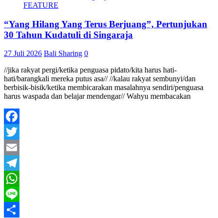
FEATURE
“Yang Hilang Yang Terus Berjuang”, Pertunjukan
30 Tahun Kudatuli di Singaraja
27 Juli 2026
Bali Sharing
0
//jika rakyat pergi/ketika penguasa pidato/kita harus hati-
hati/barangkali mereka putus asa// //kalau rakyat sembunyi/dan
berbisik-bisik/ketika membicarakan masalahnya sendiri/penguasa
harus waspada dan belajar mendengar// Wahyu membacakan
Facebook
Twitter
Email
Telegram
WhatsApp
Line