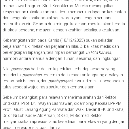
mahasiswa Program Studi Kedokteran. Mereka meninggalkan
kenyamanan rutinitas kampus demi memberikan layanan kesehatan
dan penguatan psikososial bagi warga yang tengah berjuang
memulihkan diri. Selama dua minggu ke depan, mereka akan berada
di lokasi bencana, melayani dengan keahlian sekaligus ketulusan.
Keberangkatan tim pada Kamis (18/12/2025) bukan sekadar
perjalanan fisik, melainkan perjalanan nilai. Di balik tas medis dan
perlengkapan lapangan, tersimpan semangat
Tri Hita Karana
,
harmoni antara manusia dengan Tuhan, sesama, dan lingkungan.
Nilai
pawongan
hadir dalam kepedulian terhadap sesama yang
menderita,
palemahan
tercermin dari kehadiran langsung di wilayah
terdampak bencana, dan
parahyangan
terwujud melalui pengabdian
tulus sebagai wujud rasa syukur dan kemanusiaan.
Sebelum berangkat, para relawan menerima arahan dari Rektor
Undiksha, Prof. Dr. I Wayan Lasmawan, didampingi Kepala LPPPM
Prof. I Gusti Lanang Agung Parwata dan Wakil Dekan II FK Undiksha,
Dr. dr. Ni Luh Kadek Alit Arsani, S.Ked., M.Biomed. Rektor
menyampaikan apresiasi atas kesediaan para relawan yang dengan
cepat merespons situasi darurat.