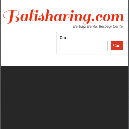
Lompat
ke
konten
Cari
Cari