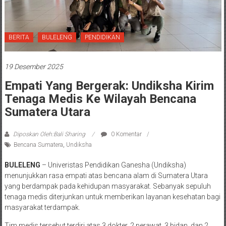
BERITA
BULELENG
PENDIDIKAN
19 Desember 2025
Empati Yang Bergerak: Undiksha Kirim
Tenaga Medis Ke Wilayah Bencana
Sumatera Utara
Diposkan Oleh:Bali Sharing
0 Komentar
Bencana Sumatera
,
Undiksha
BULELENG
– Univeristas Pendidikan Ganesha (Undiksha)
menunjukkan rasa empati atas bencana alam di Sumatera Utara
yang berdampak pada kehidupan masyarakat. Sebanyak sepuluh
tenaga medis diterjunkan untuk memberikan layanan kesehatan bagi
masyarakat terdampak.
Tim medis tersebut terdiri atas 3 dokter, 2 perawat, 3 bidan, dan 2