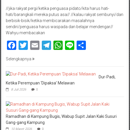
//jika rakyat pergi/ketika penguasa pidato/kita harus hati-
hati/barangkali mereka putus asa// //kalau rakyat sembunyi/dan
berbisik-bisik/ketika membicarakan masalahnya
sendiri/penguasa harus waspada dan belajar mendengar//
Wahyu membacakan
Facebook
Twitter
Email
Telegram
WhatsApp
Line
Share
Selengkapnya
Dur-Padi,
Ketika Perempuan ‘Dipaksa’ Melawan
8 Juli 2026
0
Ramadhan di Kampung Bugis, Wabup Supit Jalan Kaki Susuri
Gang-gang Kampung
10 Maret 2026
0